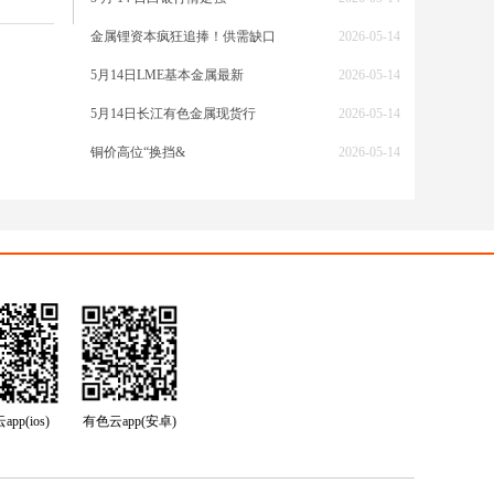
对冲传
金属锂资本疯狂追捧！供需缺口
2026-05-14
5月14日LME基本金属最新
2026-05-14
5月14日长江有色金属现货行
2026-05-14
铜价高位“换挡&
2026-05-14
镁冶炼
底部韧
镁价仍
pp(ios)
有色云app(安卓)