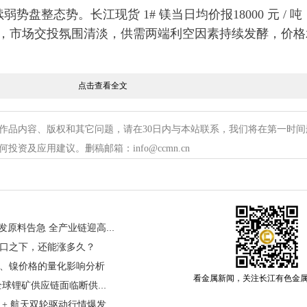
续弱势盘整态势。长江现货 1# 镁当日均价报18000 元 / 
 元，市场交投氛围清淡，供需两端利空因素持续发酵，价格
点击查看全文
累积，出货压力攀升
作品内容、版权和其它问题，请在30日内与本站联系，我们将在第一时间
等主产区镁冶炼企业开工率维持高位，前期价格回升刺
资及应用建议。删稿邮箱：info@ccmn.cn
充足。随着厂家库存逐步累积，叠加贸易商高位出货意
部分企业为回笼资金被动下调报价，随行就市让利出货
“钼”光绚烂｜高端制造刚需爆发原料告急 全产业链迎高光时刻
刚需采购为主
口之下，还能涨多久？
、镍价格的量化影响分析
看金属新闻，关注长江有色金
弱的核心因素。4 月以来镁价冲高回落，下游客户受 “买
霍尔木兹海峡封锁风险骤升 全球锂矿供应链面临断供危机
购积极性显著降低，普遍持谨慎观望态度，仅维持极少量刚
，AI + 航天双轮驱动行情爆发