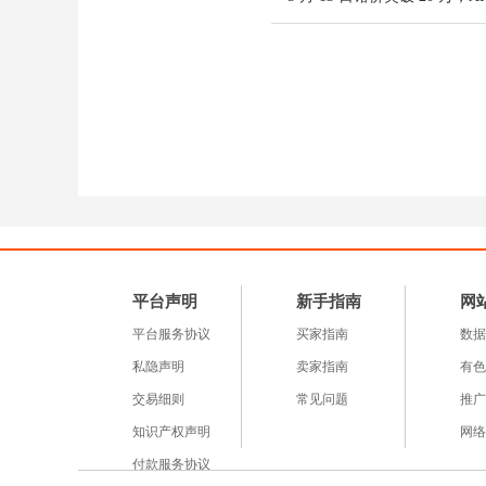
库。汽车轻量化、新能源
统需求下滑，市场整体成
成本端：原料价格走弱，
镁冶炼核心原料硅铁、兰
综合生产成本下移。成本
性，难以形成有效托底。
平台声明
新手指南
网
后市展望：短期弱势震荡
平台服务协议
买家指南
数据
私隐声明
卖家指南
有色
短期来看，镁市供需宽松
交易细则
常见问题
推广
将维持弱势震荡走势，重点关注
知识产权声明
网络
付款服务协议