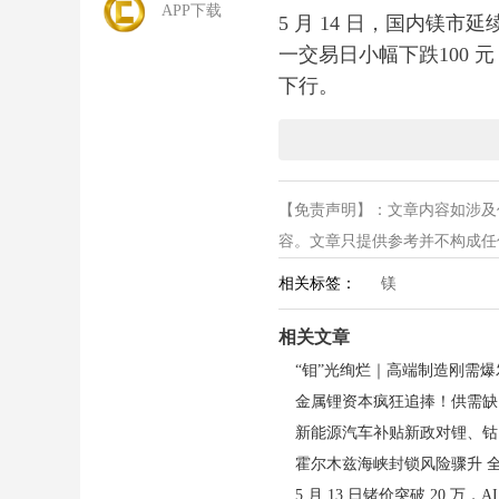
APP下载
5 月 14 日，国内镁市延
一交易日小幅下跌100
下行。
供应端：开工稳定，库存
【免责声明】：文章内容如涉及
国内陕西、山西、内蒙古
容。文章只提供参考并不构成任何投
产能复产，市场整体供应
相关标签：
镁
强，市场低价货源增多，
步加剧市场竞争。
相关文章
需求端：下游畏高观望，
金属锂资本疯狂追捧！供需缺
新能源汽车补贴新政对锂、钴
需求端持续疲软是镁价走
跌” 心态影响，入市采
5 月 13 日锗价突破 20 万