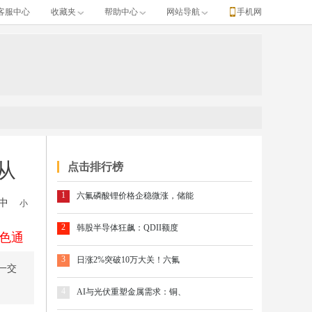
客服中心
收藏夹
帮助中心
网站导航
手机网
从
点击排行榜
1
六氟磷酸锂价格企稳微涨，储能
中
小
2
韩股半导体狂飙：QDII额度
色通
3
日涨2%突破10万大关！六氟
上一交
4
AI与光伏重塑金属需求：铜、