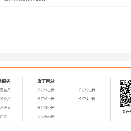
等领域虽有长期需求预期，但短期订单跟进缓慢，难以
交寥寥。
支撑力度不足
炭价格近期延续弱势运行，煤炭价格亦震荡下行，导致
端支撑弱化，使得企业降价空间扩大，进一步削弱镁价
站服务
旗下网站
，关注需求复苏与政策动向
通会员
长江铜业网
长江铅业网
通会员
长江铝业网
长江镍业网
格局难改，下游需求复苏乏力叠加成本支撑不足，预计
通会员
长江锌业网
 17800-18000 元 / 吨区间支撑。
有色云a
广告
长江锡业网