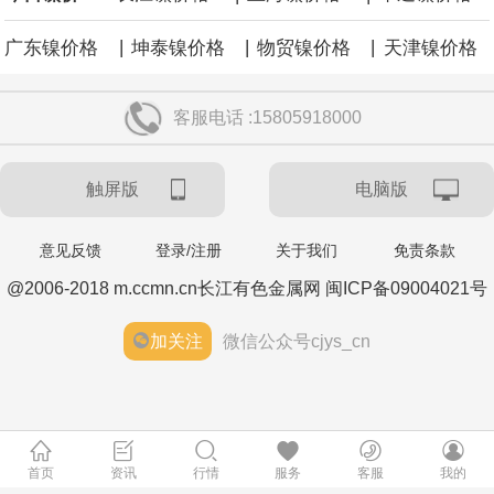
|
|
|
广东镍价格
坤泰镍价格
物贸镍价格
天津镍价格
客服电话 :15805918000
触屏版
电脑版
意见反馈
登录/注册
关于我们
免责条款
@2006-2018 m.ccmn.cn长江有色金属网 闽ICP备09004021号
加关注
微信公众号cjys_cn
首页
资讯
行情
服务
客服
我的