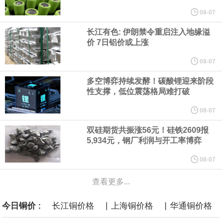
他与赫格塞思就弹药短缺问题发生冲突的报道是“完全没有根据的谣
08-07
长江有色: 伊朗禁令重启注入地缘溢
言”，他对赫格塞思所做的工作“非常满意”。
价 7日铝价或上涨
纽约期银突破64美元/盎司，日内涨3.91%。
08-07
多空博弈持续发酵！碳酸锂迎来阶段
据报道，威刚近日在法说会上表示，在需求增加、价格走高及货源
性支撑，低位震荡格局难打破
稳定的三大有利因素带动下，预期第3季度营运将优于第2季度，并
08-07
双硅期货共振涨56元！硅铁2609报
进一步扩大全年营运成果。
5,934元，钢厂利润与开工率博弈
美国国会预算办公室（CBO）于当地时间5日发布报告称，美国海军
08-07
查看更多...
计划建造的15艘核动力“特朗普级”（Trump-class）战列舰，从研发
|
|
今日铜价 :
长江铜价格
上海铜价格
华通铜价格
到采购的总费用可能高达2750亿美元，为美国有史以来最昂贵的水