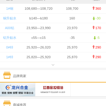
1#铜
108,680—108,720
108,700
360
铜升贴水
b140—b180
160
-30
A00铝
23,950—23,990
23,970
170
铝升贴水
c55—c15
-35
-5
0#锌
25,920—26,020
25,970
290
1#锌
25,820—25,920
25,870
290
1#铅
15,700—15,800
15,750
50
品牌商家
1#锡
434,000—436,000
435,000
-750
1#镍
129,550—130,750
130,150
-1,650
1#白银
15,100—15,110
15,105
-70
商城推荐
钯金
323—325
324
0