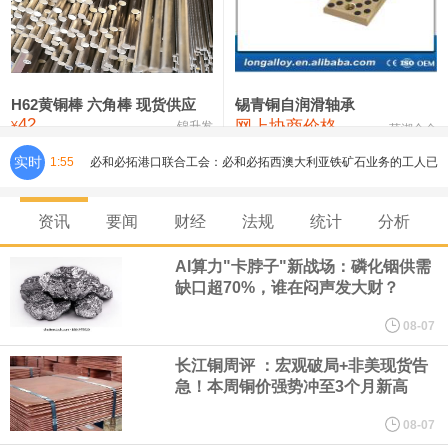
铸造铝合金锭(ZLD104)
24,300—24,500
24,400
200
压铸锌合金锭
26,500—26,700
26,600
250
硫酸镍
32,400—33,800
33,100
0
H62黄铜棒 六角棒 现货供应
锡青铜自润滑轴承
42
网上协商价格
氯化镍
38,300—40,300
39,300
0
¥
锦升发
芜湖合金
实时
1:55
必和必拓港口联合工会：必和必拓西澳大利亚铁矿石业务的工人已
通知，将于8月9日实施24小时停工。
资讯
要闻
财经
法规
统计
分析
8月7日，宇树科技董事长王兴兴网上路演时表示，报告期内，公司
AI算力"卡脖子"新战场：磷化铟供需
缺口超70%，谁在闷声发大财？
研发费用金额分别为4,995.18万元、7,001.70万元、14,496.56万
08-07
元，最近3年复合增长率达70.36%，呈快速增长趋势，并形成多项
长江铜周评 ：宏观破局+非美现货告
急！本周铜价强势冲至3个月新高
核心技术和知识产权。截至2026年1月31日，公司拥有262项专利权
08-07