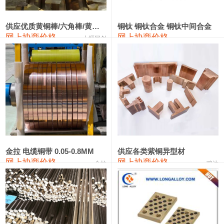
2202#硅
14,100—14,300
14,200
0
金属硅3303#-2202#
10,400—14,200
12,300
0
供应优质黄铜棒/六角棒/黄铜方板
铜钛 铜钛合金 铜钛中间合金
网上协商价格
网上协商价格
十堰同创
金属硅553#-331#
9,400—10,800
10,100
100
漆包线
111,970—115,970
113,970
360
磷铜合金
110,800—117,600
114,200
400
无氧铜丝(硬)
109,710—110,010
109,860
360
R410A专用紫铜管
113,700—113,700
113,700
360
铸造铝合金锭(A356.2)
24,300—24,700
24,500
200
金拉 电缆铜带 0.05-0.8MM
供应各类紫铜异型材
网上协商价格
网上协商价格
金拉
骏达
铸造铝合金锭(A380）
26,300—26,500
26,400
100
铝合金ADC12
24,200—24,400
24,300
100
铸造铝合金锭(ZL102)
24,300—24,500
24,400
200