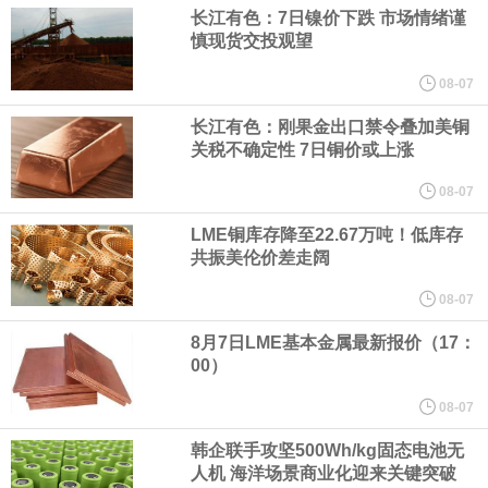
（含境内发明专利20项）。
长江有色：7日镍价下跌 市场情绪谨
慎现货交投观望
纽约期银日内涨4%，现报64.08美元/盎司。
08-07
宇树科技董事长、总经理兼首席技术官王兴兴在网上路演时表示，
长江有色：刚果金出口禁令叠加美铜
关税不确定性 7日铜价或上涨
经过多年研发创新和技术积累，公司逐步形成了包括一体化关节集
08-07
LME铜库存降至22.67万吨！低库存
成技术、高紧凑度机器人身体集成技术、机器人激光雷达全自研核
共振美伦价差走阔
心技术等多项已商业化应用的核心技术并已应用于公司的高性能通
08-07
8月7日LME基本金属最新报价（17：
用人形机器人、四足机器人等产品。
00）
美国总统特朗普6日否认他对国防部长赫格塞思不满，称对赫格塞思
08-07
韩企联手攻坚500Wh/kg固态电池无
所做的工作“非常满意”。特朗普在社交媒体上发帖称，一些媒体有关
人机 海洋场景商业化迎来关键突破