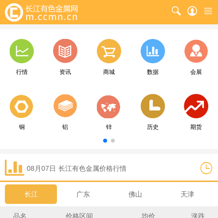
行情
资讯
商城
数据
会展
铜
铝
锌
历史
期货
08月07日
长江
有色金属价格行情
长江
广东
佛山
天津
品名
价格区间
均价
涨跌