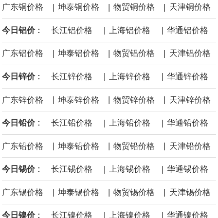
|
|
|
广东铜价格
坤泰铜价格
物贸铜价格
天津铜价格
面战舰项目之一。 根据CBO的初步估算，首舰造价约234亿美元，
|
|
今日铝价 :
长江铝价格
上海铝价格
华通铝价格
后续14艘平均每艘约180亿美元。
|
|
|
广东铝价格
坤泰铝价格
物贸铝价格
天津铝价格
黄金价格有望录得自今年1月以来最大单周涨幅。油价走弱为金价提
|
|
今日锌价 :
长江锌价格
上海锌价格
华通锌价格
供支撑，同时投资者正等待美国非农就业数据，以寻找美国利率前
|
|
|
广东锌价格
坤泰锌价格
物贸锌价格
天津锌价格
景的线索。StoneX高级分析师马特·辛普森表示，中东和平前景改善
|
|
今日铅价 :
长江铅价格
上海铅价格
华通铅价格
令市场通胀预期下降，推动黄金价格从此前持续数周、位于4000美
|
|
|
广东铅价格
坤泰铅价格
物贸铅价格
天津铅价格
元上方的盘整区间中进一步上涨。
|
|
今日锡价 :
长江锡价格
上海锡价格
华通锡价格
海力士：龙仁工厂将生产高带宽内存（HBM）及其他下一代动态随
|
|
|
广东锡价格
坤泰锡价格
物贸锡价格
天津锡价格
机存取存储器（DRAM）。
|
|
今日镍价 :
长江镍价格
上海镍价格
华通镍价格