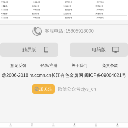
|
|
|
广东铅价格
坤泰铅价格
物贸铅价格
天津铅价格
纽约期银突破64美元/盎司，日内涨3.91%。
|
|
今日锡价 :
长江锡价格
上海锡价格
华通锡价格
|
|
|
广东锡价格
坤泰锡价格
物贸锡价格
天津锡价格
|
|
今日镍价 :
长江镍价格
上海镍价格
华通镍价格
据报道，威刚近日在法说会上表示，在需求增加、价格走高及货源
|
|
|
广东镍价格
坤泰镍价格
物贸镍价格
天津镍价格
客服电话 :15805918000
稳定的三大有利因素带动下，预期第3季度营运将优于第2季度，并
进一步扩大全年营运成果。
触屏版
电脑版
美国国会预算办公室（CBO）于当地时间5日发布报告称，美国海军
意见反馈
登录/注册
关于我们
免责条款
@2006-2018 m.ccmn.cn长江有色金属网 闽ICP备09004021号
计划建造的15艘核动力“特朗普级”（Trump-class）战列舰，从研发
加关注
微信公众号cjys_cn
到采购的总费用可能高达2750亿美元，为美国有史以来最昂贵的水
面战舰项目之一。 根据CBO的初步估算，首舰造价约234亿美元，
后续14艘平均每艘约180亿美元。
首页
资讯
行情
服务
客服
我的