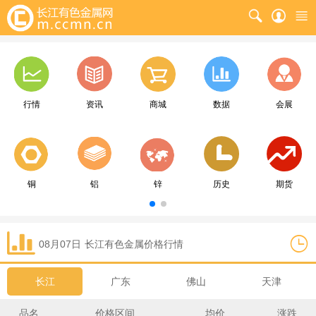
行情
资讯
商城
数据
会展
铜
铝
锌
历史
期货
08月07日
长江
有色金属价格行情
长江
广东
佛山
天津
品名
价格区间
均价
涨跌