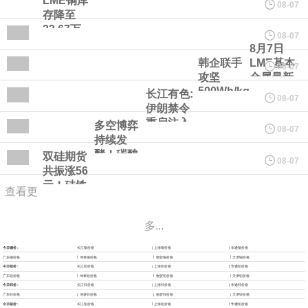
LME铜库
08-07
新高
投观望
宇树科技董事长、总经理兼首席技术官王兴兴在网上路演时表示，
令叠加美
存降至
铜关税不
22.67万
08-07
确定性 7
吨！低库
经过多年研发创新和技术积累，公司逐步形成了包括一体化关节集
8月7日
日铜价或
存共振美
韩企联手
LME基本
08-07
上涨
伦价差走
攻坚
金属最新
成技术、高紧凑度机器人身体集成技术、机器人激光雷达全自研核
阔
500Wh/kg
报价
长江有色:
08-07
固态电池
（17：
伊朗禁令
心技术等多项已商业化应用的核心技术并已应用于公司的高性能通
无人机 海
00）
重启注入
多空博弈
08-07
洋场景商
地缘溢价
持续发
业化迎来
用人形机器人、四足机器人等产品。
7日铝价或
酵！碳酸
双硅期货
08-07
关键突破
上涨
锂迎来阶
共振涨56
美国总统特朗普6日否认他对国防部长赫格塞思不满，称对赫格塞思
段性支
元！硅铁
查看更
撑，低位
2609报
震荡格局
5,934元，
所做的工作“非常满意”。特朗普在社交媒体上发帖称，一些媒体有关
多...
难打破
钢厂利润
与开工率
他与赫格塞思就弹药短缺问题发生冲突的报道是“完全没有根据的谣
|
|
今日铜价 :
长江铜价格
上海铜价格
华通铜价格
博弈
|
|
|
广东铜价格
坤泰铜价格
物贸铜价格
天津铜价格
|
|
今日铝价 :
长江铝价格
上海铝价格
华通铝价格
|
|
|
广东铝价格
坤泰铝价格
物贸铝价格
天津铝价格
言”，他对赫格塞思所做的工作“非常满意”。
|
|
今日锌价 :
长江锌价格
上海锌价格
华通锌价格
|
|
|
广东锌价格
坤泰锌价格
物贸锌价格
天津锌价格
|
|
今日铅价 :
长江铅价格
上海铅价格
华通铅价格