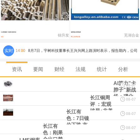
铸造铝合金锭(ZLD104)
24,300—24,500
24,400
200
压铸锌合金锭
26,500—26,700
26,600
250
硫酸镍
32,400—33,800
33,100
0
H62黄铜棒 六角棒 现货供应
锡青铜自润滑轴承
锦升发
芜湖合金
42
网上协商价格
¥
氯化镍
38,300—40,300
39,300
0
实时
14:00
8月7日，宇树科技董事长王兴兴网上路演时表示，报告期内，公司
研发费用金额分别为4,995.18万元、7,001.70万元、14,496.56万
资讯
要闻
财经
法规
统计
分析
元，最近3年复合增长率达70.36%，呈快速增长趋势，并形成多项
AI算力"卡
08-07
脖子"新战
场：磷化
长江铜周
核心技术和知识产权。截至2026年1月31日，公司拥有262项专利权
08-07
铟供需缺
评 ：宏观
口超
破局+非美
长江有
（含境内发明专利20项）。
08-07
70%，谁
现货告
色：7日镍
在闷声发
急！本周
价下跌 市
长江有
08-07
纽约期银日内涨4%，现报64.08美元/盎司。
大财？
铜价强势
场情绪谨
色：刚果
冲至3个月
慎现货交
金出口禁