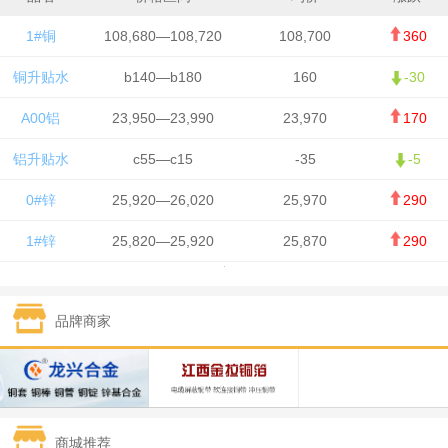
1#铜
108,680—108,720
108,700
360
铜升贴水
b140—b180
160
-30
A00铝
23,950—23,990
23,970
170
铝升贴水
c55—c15
-35
-5
0#锌
25,920—26,020
25,970
290
1#锌
25,820—25,920
25,870
290
1#铅
15,700—15,800
15,750
50
品牌商家
1#锡
434,000—436,000
435,000
-750
1#镍
129,550—130,750
130,150
-1,650
1#白银
15,100—15,110
15,105
-70
商城推荐
钯金
323—325
324
0