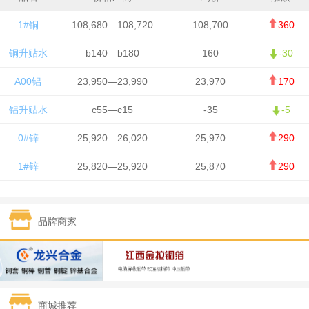
1#铜
108,680—108,720
108,700
360
铜升贴水
b140—b180
160
-30
A00铝
23,950—23,990
23,970
170
铝升贴水
c55—c15
-35
-5
0#锌
25,920—26,020
25,970
290
1#锌
25,820—25,920
25,870
290
1#铅
15,700—15,800
15,750
50
品牌商家
1#锡
434,000—436,000
435,000
-750
1#镍
129,550—130,750
130,150
-1,650
1#白银
15,100—15,110
15,105
-70
商城推荐
钯金
323—325
324
0