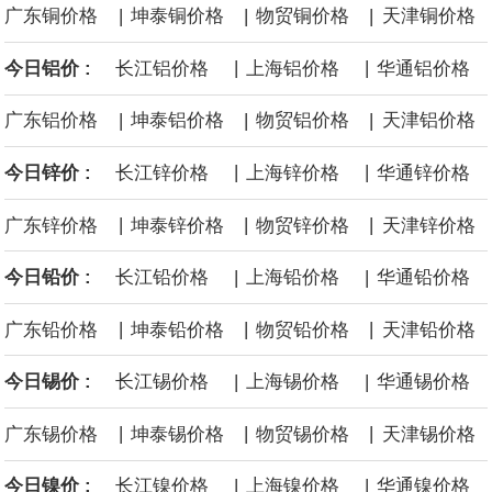
|
|
|
广东铜价格
坤泰铜价格
物贸铜价格
天津铜价格
面战舰项目之一。 根据CBO的初步估算，首舰造价约234亿美元，
|
|
今日铝价 :
长江铝价格
上海铝价格
华通铝价格
后续14艘平均每艘约180亿美元。
|
|
|
广东铝价格
坤泰铝价格
物贸铝价格
天津铝价格
黄金价格有望录得自今年1月以来最大单周涨幅。油价走弱为金价提
|
|
今日锌价 :
长江锌价格
上海锌价格
华通锌价格
供支撑，同时投资者正等待美国非农就业数据，以寻找美国利率前
|
|
|
广东锌价格
坤泰锌价格
物贸锌价格
天津锌价格
景的线索。StoneX高级分析师马特·辛普森表示，中东和平前景改善
|
|
今日铅价 :
长江铅价格
上海铅价格
华通铅价格
令市场通胀预期下降，推动黄金价格从此前持续数周、位于4000美
|
|
|
广东铅价格
坤泰铅价格
物贸铅价格
天津铅价格
元上方的盘整区间中进一步上涨。
|
|
今日锡价 :
长江锡价格
上海锡价格
华通锡价格
海力士：龙仁工厂将生产高带宽内存（HBM）及其他下一代动态随
|
|
|
广东锡价格
坤泰锡价格
物贸锡价格
天津锡价格
机存取存储器（DRAM）。
|
|
今日镍价 :
长江镍价格
上海镍价格
华通镍价格