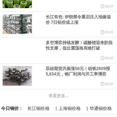
他与赫格塞思就弹药短缺问题发生冲突的报道是“完全没有根据的谣
08-07
长江有色: 伊朗禁令重启注入地缘溢
言”，他对赫格塞思所做的工作“非常满意”。
价 7日铝价或上涨
纽约期银突破64美元/盎司，日内涨3.91%。
08-07
多空博弈持续发酵！碳酸锂迎来阶段
据报道，威刚近日在法说会上表示，在需求增加、价格走高及货源
性支撑，低位震荡格局难打破
稳定的三大有利因素带动下，预期第3季度营运将优于第2季度，并
08-07
双硅期货共振涨56元！硅铁2609报
进一步扩大全年营运成果。
5,934元，钢厂利润与开工率博弈
美国国会预算办公室（CBO）于当地时间5日发布报告称，美国海军
08-07
查看更多...
计划建造的15艘核动力“特朗普级”（Trump-class）战列舰，从研发
|
|
今日铜价 :
长江铜价格
上海铜价格
华通铜价格
到采购的总费用可能高达2750亿美元，为美国有史以来最昂贵的水