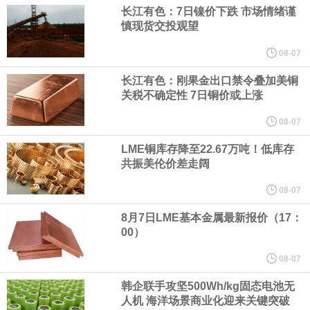
（含境内发明专利20项）。
长江有色：7日镍价下跌 市场情绪谨
慎现货交投观望
纽约期银日内涨4%，现报64.08美元/盎司。
08-07
宇树科技董事长、总经理兼首席技术官王兴兴在网上路演时表示，
长江有色：刚果金出口禁令叠加美铜
关税不确定性 7日铜价或上涨
经过多年研发创新和技术积累，公司逐步形成了包括一体化关节集
08-07
LME铜库存降至22.67万吨！低库存
成技术、高紧凑度机器人身体集成技术、机器人激光雷达全自研核
共振美伦价差走阔
心技术等多项已商业化应用的核心技术并已应用于公司的高性能通
08-07
8月7日LME基本金属最新报价（17：
用人形机器人、四足机器人等产品。
00）
美国总统特朗普6日否认他对国防部长赫格塞思不满，称对赫格塞思
08-07
韩企联手攻坚500Wh/kg固态电池无
所做的工作“非常满意”。特朗普在社交媒体上发帖称，一些媒体有关
人机 海洋场景商业化迎来关键突破