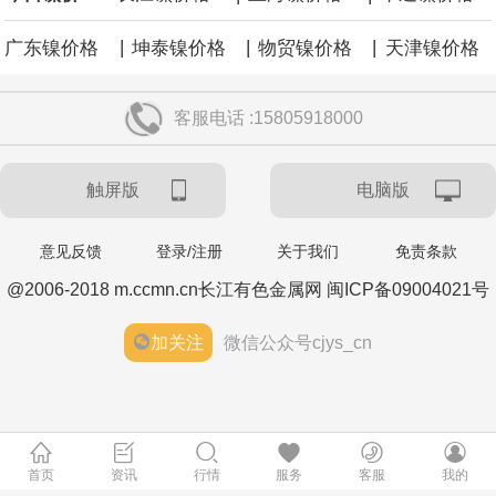
|
|
|
广东镍价格
坤泰镍价格
物贸镍价格
天津镍价格
客服电话 :15805918000
触屏版
电脑版
意见反馈
登录/注册
关于我们
免责条款
@2006-2018 m.ccmn.cn长江有色金属网 闽ICP备09004021号
加关注
微信公众号cjys_cn
首页
资讯
行情
服务
客服
我的