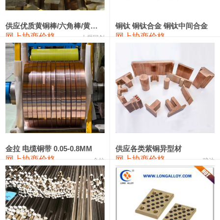
2202#硅
14,100—14,300
14,200
0
金属硅3303#-2202#
10,400—14,200
12,300
0
供应优质黄铜棒/六角棒/黄铜方板
铜钛 铜钛合金 铜钛中间合金
网上协商价格
网上协商价格
十堰同创
金属硅553#-331#
9,400—10,800
10,100
100
漆包线
111,970—115,970
113,970
360
磷铜合金
110,800—117,600
114,200
400
无氧铜丝(硬)
109,710—110,010
109,860
360
R410A专用紫铜管
113,700—113,700
113,700
360
铸造铝合金锭(A356.2)
24,300—24,700
24,500
200
金拉 电缆铜带 0.05-0.8MM
供应各类紫铜异型材
网上协商价格
网上协商价格
金拉
骏达
铸造铝合金锭(A380）
26,300—26,500
26,400
100
铝合金ADC12
24,200—24,400
24,300
100
铸造铝合金锭(ZL102)
24,300—24,500
24,400
200