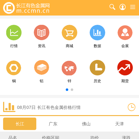
行情
资讯
商城
数据
会展
铜
铝
锌
历史
期货
08月07日
长江
有色金属价格行情
长江
广东
佛山
天津
品名
价格区间
均价
涨跌