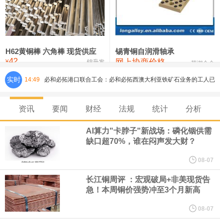
铸造铝合金锭(ZLD104)
24,300—24,500
24,400
200
压铸锌合金锭
26,500—26,700
26,600
250
硫酸镍
32,400—33,800
33,100
0
H62黄铜棒 六角棒 现货供应
锡青铜自润滑轴承
42
网上协商价格
氯化镍
38,300—40,300
39,300
0
¥
锦升发
芜湖合金
实时
14:49
必和必拓港口联合工会：必和必拓西澳大利亚铁矿石业务的工人已
通知，将于8月9日实施24小时停工。
资讯
要闻
财经
法规
统计
分析
8月7日，宇树科技董事长王兴兴网上路演时表示，报告期内，公司
AI算力"卡脖子"新战场：磷化铟供需
缺口超70%，谁在闷声发大财？
研发费用金额分别为4,995.18万元、7,001.70万元、14,496.56万
08-07
元，最近3年复合增长率达70.36%，呈快速增长趋势，并形成多项
长江铜周评 ：宏观破局+非美现货告
急！本周铜价强势冲至3个月新高
核心技术和知识产权。截至2026年1月31日，公司拥有262项专利权
08-07