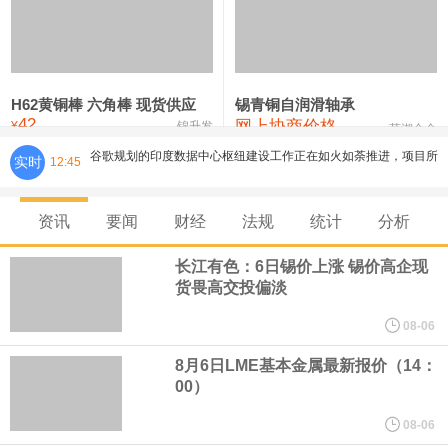
铸造铝合金锭(ZLD104)
24,100—24,300
24,200
100
压铸锌合金锭
26,250—26,450
26,350
500
硫酸镍
32,400—33,800
33,100
0
H62黄铜棒 六角棒 现货供应
锡青铜自润滑轴承
42
网上协商价格
氯化镍
38,300—40,300
39,300
0
¥
锦升发
芜湖合金
谷歌规划的印度数据中心枢纽建设工作正在如火如荼推进，项目所
实时
12:45
在地上方的山坡已经被开挖，露出赤红土层，并修出层层台地。但
资讯
要闻
财经
法规
统计
分析
环保人士的反对声浪持续高涨，给这家美国科技巨头总规模 150 亿
长江有色：6日锡价上涨 锡价高企现
美元的项目制造重重阻碍
货畏高交投偏淡
08-06
欧股开盘涨跌不一，德国DAX指数跌0.29%，英国富时100指数涨
8月6日LME基本金属最新报价（14：
0.08%，法国CAC40指数涨0.03%，欧洲斯托克50指数跌0.15%，
00）
08-06
意大利富时MIB指数跌0.18%。