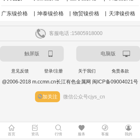
|
|
|
广东镍价格
坤泰镍价格
物贸镍价格
天津镍价格
客服电话 :15805918000
触屏版
电脑版
意见反馈
登录/注册
关于我们
免责条款
@2006-2018 m.ccmn.cn长江有色金属网 闽ICP备09004021号
加关注
微信公众号cjys_cn
首页
资讯
行情
服务
客服
我的