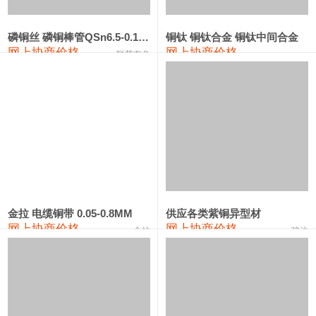
441#硅
9,500—9,700
9,600
0
金属硅553#-331#
9,300—10,700
10,000
0
磷铜丝 磷铜棒管QSn6.5-0.1 7-0.2 8-0.3
铜钛 铜钛合金 铜钛中间合金
网上协商价格
网上协商价格
联荣有色
金属硅3303#-2202#
10,400—14,200
12,300
0
漆包线
111,610—115,610
113,610
1,060
磷铜合金
110,400—117,200
113,800
1,050
无氧铜丝(硬)
109,350—109,650
109,500
1,060
R410A专用紫铜管
113,340—113,340
113,340
1,060
铸造铝合金锭(A356.2)
24,100—24,500
24,300
100
金拉 电缆铜带 0.05-0.8MM
供应各类紫铜异型材
网上协商价格
网上协商价格
金拉
骏达
铸造铝合金锭(A380）
26,200—26,400
26,300
100
铝合金ADC12
24,100—24,300
24,200
100
铸造铝合金锭(ZL102)
24,100—24,300
24,200
100