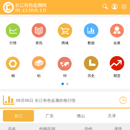
行情
资讯
商城
数据
会展
铜
铝
锌
历史
期货
08月06日
长江
有色金属价格行情
长江
广东
佛山
天津
品名
价格区间
均价
涨跌