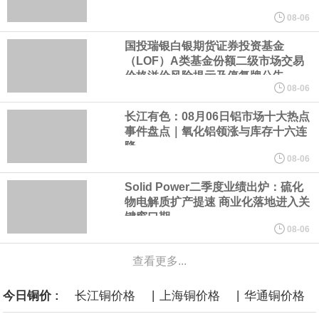
08-06
美国国会预算办公室5日发布的报告估算，美国总统特朗普要求打造
国投瑞银白银期货证券投资基金
（LOF）A类基金份额二级市场交易
的海军全新核动力“黄金舰队”可能需要在今后数十年间支出约2750
价格溢价风险提示及停复牌公告
08-06
亿美元。其中，首艘“特朗普级”战列舰“无畏”号预估造价比原来至少
长江有色：08月06日铝市场十大热点
事件盘点｜氧化铝领涨与库存十六连
高50%。
降
08-06
芝加哥期权交易所全球市场公司（CBOE GLOBAL MARKETS
Solid Power二季度业绩出炉：硫化
物电解质扩产提速 商业化落地进入关
INC）：CBOE 欧洲清算所将于 8 月 24 日起，将证券融资交易清算
键窗口期
08-06
业务拓展至固定收益品类。
查看更多...
周四，亚洲科技股下跌，跟随隔夜交易中回调的美国同行，凸显了
|
|
今日铜价 :
长江铜价格
上海铜价格
华通铜价格
全球科技股波动性的加剧。 日本市场中，软银股价收盘下跌4.4%，