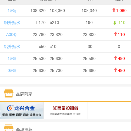
1#铜
108,320—108,360
108,340
1,060
铜升贴水
b170—b210
190
-110
A00铝
23,780—23,820
23,800
110
铝升贴水
c50—c10
-30
0
1#锌
25,530—25,630
25,580
490
0#锌
25,630—25,730
25,680
490
1#铅
15,650—15,750
15,700
-50
品牌商家
1#锡
434,750—436,750
435,750
7,000
1#镍
131,200—132,400
131,800
850
1#白银
15,170—15,180
15,175
615
商城推荐
钯金
323—325
324
5