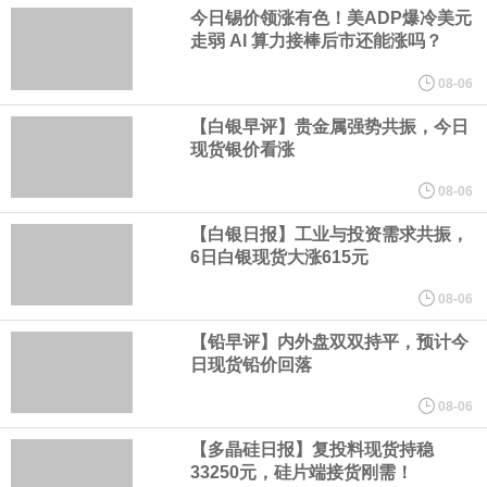
今日锡价领涨有色！美ADP爆冷美元
LME伦镍日内跌超3.00%，现报16574.100美元/吨。
走弱 AI 算力接棒后市还能涨吗？
08-06
瑞士7月季调后失业率 3.1%，预期 3.1%，前值 3.1%。瑞士7月未
【白银早评】贵金属强势共振，今日
季调失业率 3%，预期 3%，前值 2.9%。
现货银价看涨
08-06
商品期货收盘，黄金连续涨3.44%，焦炭连续涨2.72%，铁矿石连续
【白银日报】工业与投资需求共振，
涨2.64%，镍连续跌2.62%，白银连续涨2.61%。
6日白银现货大涨615元
08-06
沙特下调了对亚洲的主要原油价格，与此同时，各方正就一项旨在
【铅早评】内外盘双双持平，预计今
日现货铅价回落
缓解霍尔木兹海峡航运压力的协议进行谈判。尽管胡塞武装的威胁
08-06
危及了经由红海向东运输原油的替代路线，但沙特方面仍下调了价
【多晶硅日报】复投料现货持稳
33250元，硅片端接货刚需！
格。