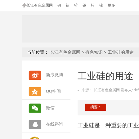
长江有色金属网
铜
铝
锌
锡
铅
镍
更多
当前位置：
长江有色金属网
>
有色知识
>
工业硅的用途
工业硅的用途
新浪微博
-
来源：
长江有色金属网 发布人: rlc6
QQ空间
摘要：
微信
在线咨询
工业硅是一种重要的工业