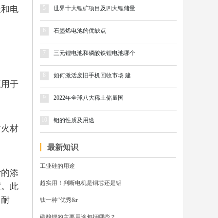
伏和电
5
世界十大锂矿项目及四大锂储量
6
石墨烯电池的优缺点
7
三元锂电池和磷酸铁锂电池哪个
8
如何激活废旧手机回收市场 建
应用于
9
2022年全球八大稀土储量国
10
钼的性质及用途
耐火材
最新知识
工业硅的用途
砂的添
超实用！判断电机是铜芯还是铝
度。此
、耐
钛一种“优秀&r
碳酸锂的主要用途包括哪些？