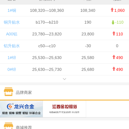
1#铜
108,320—108,360
108,340
1,060
铜升贴水
b170—b210
190
-110
A00铝
23,780—23,820
23,800
110
铝升贴水
c50—c10
-30
0
1#锌
25,530—25,630
25,580
490
0#锌
25,630—25,730
25,680
490
1#铅
15,650—15,750
15,700
-50
品牌商家
1#锡
434,750—436,750
435,750
7,000
1#镍
131,200—132,400
131,800
850
1#白银
15,170—15,180
15,175
615
商城推荐
钯金
323—325
324
5