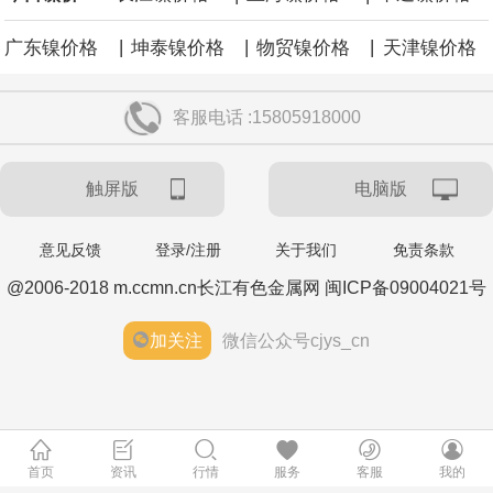
|
|
|
广东镍价格
坤泰镍价格
物贸镍价格
天津镍价格
客服电话 :15805918000
触屏版
电脑版
意见反馈
登录/注册
关于我们
免责条款
@2006-2018 m.ccmn.cn长江有色金属网 闽ICP备09004021号
加关注
微信公众号cjys_cn
首页
资讯
行情
服务
客服
我的