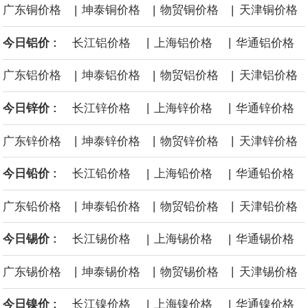
|
|
|
广东铜价格
坤泰铜价格
物贸铜价格
天津铜价格
沙特下调了对亚洲的主要原油价格，与此同时，各方正就一项旨在
|
|
今日铝价 :
长江铝价格
上海铝价格
华通铝价格
缓解霍尔木兹海峡航运压力的协议进行谈判。尽管胡塞武装的威胁
|
|
|
广东铝价格
坤泰铝价格
物贸铝价格
天津铝价格
危及了经由红海向东运输原油的替代路线，但沙特方面仍下调了价
|
|
今日锌价 :
长江锌价格
上海锌价格
华通锌价格
格。
|
|
|
广东锌价格
坤泰锌价格
物贸锌价格
天津锌价格
|
|
今日铅价 :
长江铅价格
上海铅价格
华通铅价格
|
|
|
广东铅价格
坤泰铅价格
物贸铅价格
天津铅价格
|
|
今日锡价 :
长江锡价格
上海锡价格
华通锡价格
|
|
|
广东锡价格
坤泰锡价格
物贸锡价格
天津锡价格
|
|
今日镍价 :
长江镍价格
上海镍价格
华通镍价格