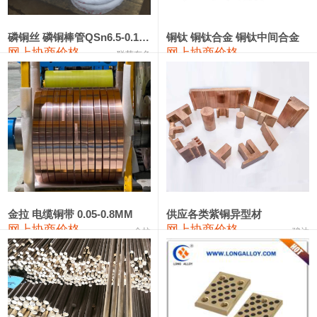
441#硅
9,500—9,700
9,600
0
金属硅553#-331#
9,300—10,700
10,000
0
磷铜丝 磷铜棒管QSn6.5-0.1 7-0.2 8-0.3
铜钛 铜钛合金 铜钛中间合金
网上协商价格
网上协商价格
联荣有色
金属硅3303#-2202#
10,400—14,200
12,300
0
漆包线
111,610—115,610
113,610
1,060
磷铜合金
110,400—117,200
113,800
1,050
无氧铜丝(硬)
109,350—109,650
109,500
1,060
R410A专用紫铜管
113,340—113,340
113,340
1,060
铸造铝合金锭(A356.2)
24,100—24,500
24,300
100
金拉 电缆铜带 0.05-0.8MM
供应各类紫铜异型材
网上协商价格
网上协商价格
金拉
骏达
铸造铝合金锭(A380）
26,200—26,400
26,300
100
铝合金ADC12
24,100—24,300
24,200
100
铸造铝合金锭(ZL102)
24,100—24,300
24,200
100