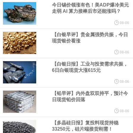
业务拓展至固定收益品类。
今日锡价领涨有色！美ADP爆冷美元
走弱 AI 算力接棒后市还能涨吗？
周四，亚洲科技股下跌，跟随隔夜交易中回调的美国同行，凸显了
08-06
全球科技股波动性的加剧。 日本市场中，软银股价收盘下跌4.4%，
【白银早评】贵金属强势共振，今日
现货银价看涨
芯片设备制造商东京电子股价下跌近6%，日本存储芯片制造商铠侠
08-06
【白银日报】工业与投资需求共振，
股价下跌超过10%。
6日白银现货大涨615元
WPP股价料创1992年以来最大单日涨幅，上涨25%至11个月高位。
08-06
【铅早评】内外盘双双持平，预计今
谷歌规划的印度数据中心枢纽建设工作正在如火如荼推进，项目所
日现货铅价回落
在地上方的山坡已经被开挖，露出赤红土层，并修出层层台地。但
08-06
【多晶硅日报】复投料现货持稳
环保人士的反对声浪持续高涨，给这家美国科技巨头总规模 150 亿
33250元，硅片端接货刚需！