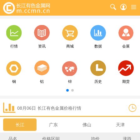
行情
资讯
商城
数据
会展
铜
铝
锌
历史
期货
08月06日
长江
有色金属价格行情
长江
广东
佛山
天津
品名
价格区间
均价
涨跌