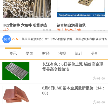
铸造铝合金锭(ZLD104)
24,100—24,300
24,200
100
压铸锌合金锭
26,250—26,450
26,350
500
硫酸镍
32,400—33,800
33,100
0
H62黄铜棒 六角棒 现货供应
锡青铜自润滑轴承
42
网上协商价格
氯化镍
38,300—40,300
39,300
0
¥
锦升发
芜湖合金
实时
22:50
美国国会预算办公室5日发布的报告估算，美国总统特朗普要求打造
的海军全新核动力“黄金舰队”可能需要在今后数十年间支出约2750
资讯
要闻
财经
法规
统计
分析
亿美元。其中，首艘“特朗普级”战列舰“无畏”号预估造价比原来至少
长江有色：6日锡价上涨 锡价高企现
货畏高交投偏淡
高50%。
08-06
芝加哥期权交易所全球市场公司（CBOE GLOBAL MARKETS
8月6日LME基本金属最新报价（14：
00）
INC）：CBOE 欧洲清算所将于 8 月 24 日起，将证券融资交易清算
08-06