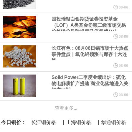
美元的项目制造重重阻碍
08-06
国投瑞银白银期货证券投资基金
欧股开盘涨跌不一，德国DAX指数跌0.29%，英国富时100指数涨
（LOF）A类基金份额二级市场交易
价格溢价风险提示及停复牌公告
0.08%，法国CAC40指数涨0.03%，欧洲斯托克50指数跌0.15%，
08-06
长江有色：08月06日铝市场十大热点
意大利富时MIB指数跌0.18%。
事件盘点｜氧化铝领涨与库存十六连
降
LME伦镍日内跌超3.00%，现报16574.100美元/吨。
08-06
Solid Power二季度业绩出炉：硫化
瑞士7月季调后失业率 3.1%，预期 3.1%，前值 3.1%。瑞士7月未
物电解质扩产提速 商业化落地进入关
键窗口期
季调失业率 3%，预期 3%，前值 2.9%。
08-06
查看更多...
商品期货收盘，黄金连续涨3.44%，焦炭连续涨2.72%，铁矿石连续
|
|
今日铜价 :
长江铜价格
上海铜价格
华通铜价格
涨2.64%，镍连续跌2.62%，白银连续涨2.61%。