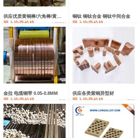
2202#硅
14,100—14,300
14,200
0
金属硅3303#-2202#
10,400—14,200
12,300
0
供应优质黄铜棒/六角棒/黄铜方板
铜钛 铜钛合金 铜钛中间合金
网上协商价格
网上协商价格
十堰同创
金属硅553#-331#
9,400—10,800
10,100
100
漆包线
111,970—115,970
113,970
360
磷铜合金
110,800—117,600
114,200
400
无氧铜丝(硬)
109,710—110,010
109,860
360
R410A专用紫铜管
113,700—113,700
113,700
360
铸造铝合金锭(A356.2)
24,300—24,700
24,500
200
金拉 电缆铜带 0.05-0.8MM
供应各类紫铜异型材
网上协商价格
网上协商价格
金拉
骏达
铸造铝合金锭(A380）
26,300—26,500
26,400
100
铝合金ADC12
24,200—24,400
24,300
100
铸造铝合金锭(ZL102)
24,300—24,500
24,400
200