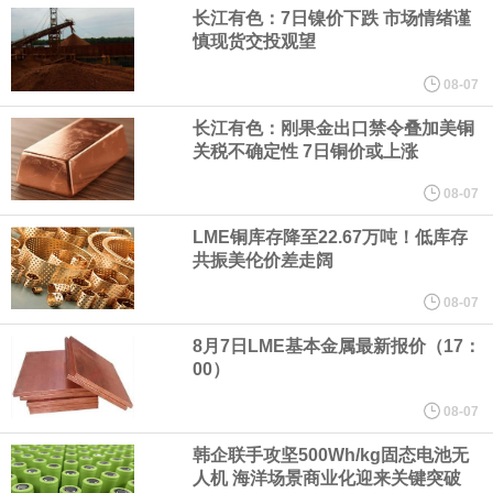
（含境内发明专利20项）。
长江有色：7日镍价下跌 市场情绪谨
慎现货交投观望
纽约期银日内涨4%，现报64.08美元/盎司。
08-07
宇树科技董事长、总经理兼首席技术官王兴兴在网上路演时表示，
长江有色：刚果金出口禁令叠加美铜
关税不确定性 7日铜价或上涨
经过多年研发创新和技术积累，公司逐步形成了包括一体化关节集
08-07
LME铜库存降至22.67万吨！低库存
成技术、高紧凑度机器人身体集成技术、机器人激光雷达全自研核
共振美伦价差走阔
心技术等多项已商业化应用的核心技术并已应用于公司的高性能通
08-07
8月7日LME基本金属最新报价（17：
用人形机器人、四足机器人等产品。
00）
美国总统特朗普6日否认他对国防部长赫格塞思不满，称对赫格塞思
08-07
韩企联手攻坚500Wh/kg固态电池无
所做的工作“非常满意”。特朗普在社交媒体上发帖称，一些媒体有关
人机 海洋场景商业化迎来关键突破