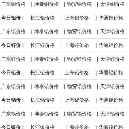
|
|
|
广东铜价格
坤泰铜价格
物贸铜价格
天津铜价格
面战舰项目之一。 根据CBO的初步估算，首舰造价约234亿美元，
|
|
今日铝价 :
长江铝价格
上海铝价格
华通铝价格
后续14艘平均每艘约180亿美元。
|
|
|
广东铝价格
坤泰铝价格
物贸铝价格
天津铝价格
黄金价格有望录得自今年1月以来最大单周涨幅。油价走弱为金价提
|
|
今日锌价 :
长江锌价格
上海锌价格
华通锌价格
供支撑，同时投资者正等待美国非农就业数据，以寻找美国利率前
|
|
|
广东锌价格
坤泰锌价格
物贸锌价格
天津锌价格
景的线索。StoneX高级分析师马特·辛普森表示，中东和平前景改善
|
|
今日铅价 :
长江铅价格
上海铅价格
华通铅价格
令市场通胀预期下降，推动黄金价格从此前持续数周、位于4000美
|
|
|
广东铅价格
坤泰铅价格
物贸铅价格
天津铅价格
元上方的盘整区间中进一步上涨。
|
|
今日锡价 :
长江锡价格
上海锡价格
华通锡价格
海力士：龙仁工厂将生产高带宽内存（HBM）及其他下一代动态随
|
|
|
广东锡价格
坤泰锡价格
物贸锡价格
天津锡价格
机存取存储器（DRAM）。
|
|
今日镍价 :
长江镍价格
上海镍价格
华通镍价格