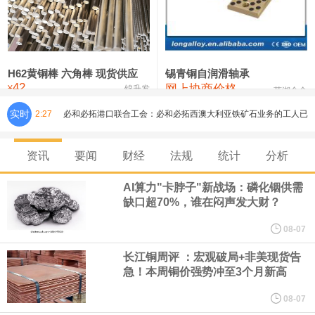
铸造铝合金锭(ZLD104)
24,300—24,500
24,400
200
压铸锌合金锭
26,500—26,700
26,600
250
硫酸镍
32,400—33,800
33,100
0
H62黄铜棒 六角棒 现货供应
锡青铜自润滑轴承
42
网上协商价格
氯化镍
38,300—40,300
39,300
0
¥
锦升发
芜湖合金
实时
2:27
必和必拓港口联合工会：必和必拓西澳大利亚铁矿石业务的工人已
通知，将于8月9日实施24小时停工。
资讯
要闻
财经
法规
统计
分析
8月7日，宇树科技董事长王兴兴网上路演时表示，报告期内，公司
AI算力"卡脖子"新战场：磷化铟供需
缺口超70%，谁在闷声发大财？
研发费用金额分别为4,995.18万元、7,001.70万元、14,496.56万
08-07
元，最近3年复合增长率达70.36%，呈快速增长趋势，并形成多项
长江铜周评 ：宏观破局+非美现货告
急！本周铜价强势冲至3个月新高
核心技术和知识产权。截至2026年1月31日，公司拥有262项专利权
08-07