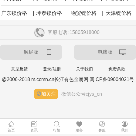
|
|
|
广东镍价格
坤泰镍价格
物贸镍价格
天津镍价格
客服电话 :15805918000
触屏版
电脑版
意见反馈
登录/注册
关于我们
免责条款
@2006-2018 m.ccmn.cn长江有色金属网 闽ICP备09004021号
加关注
微信公众号cjys_cn
首页
资讯
行情
服务
客服
我的