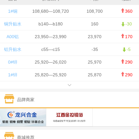
1#铜
108,680—108,720
108,700
360
铜升贴水
b140—b180
160
-30
A00铝
23,950—23,990
23,970
170
铝升贴水
c55—c15
-35
-5
0#锌
25,920—26,020
25,970
290
1#锌
25,820—25,920
25,870
290
1#铅
15,700—15,800
15,750
50
品牌商家
1#锡
434,000—436,000
435,000
-750
1#镍
129,550—130,750
130,150
-1,650
1#白银
15,100—15,110
15,105
-70
商城推荐
钯金
323—325
324
0