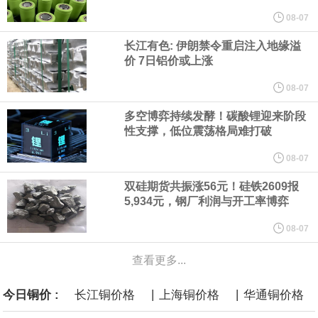
他与赫格塞思就弹药短缺问题发生冲突的报道是“完全没有根据的谣
08-07
长江有色: 伊朗禁令重启注入地缘溢
言”，他对赫格塞思所做的工作“非常满意”。
价 7日铝价或上涨
纽约期银突破64美元/盎司，日内涨3.91%。
08-07
多空博弈持续发酵！碳酸锂迎来阶段
据报道，威刚近日在法说会上表示，在需求增加、价格走高及货源
性支撑，低位震荡格局难打破
稳定的三大有利因素带动下，预期第3季度营运将优于第2季度，并
08-07
双硅期货共振涨56元！硅铁2609报
进一步扩大全年营运成果。
5,934元，钢厂利润与开工率博弈
美国国会预算办公室（CBO）于当地时间5日发布报告称，美国海军
08-07
查看更多...
计划建造的15艘核动力“特朗普级”（Trump-class）战列舰，从研发
|
|
今日铜价 :
长江铜价格
上海铜价格
华通铜价格
到采购的总费用可能高达2750亿美元，为美国有史以来最昂贵的水