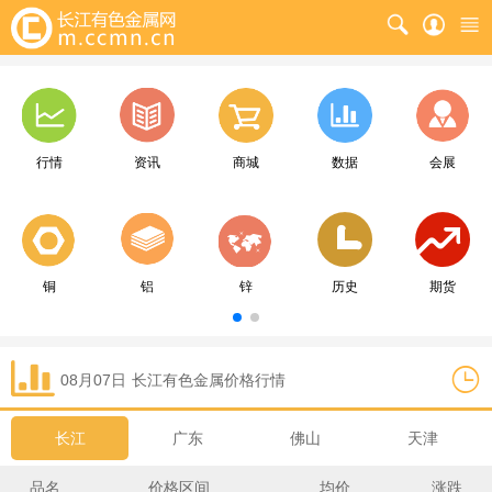
行情
资讯
商城
数据
会展
铜
铝
锌
历史
期货
08月07日
长江
有色金属价格行情
长江
广东
佛山
天津
品名
价格区间
均价
涨跌