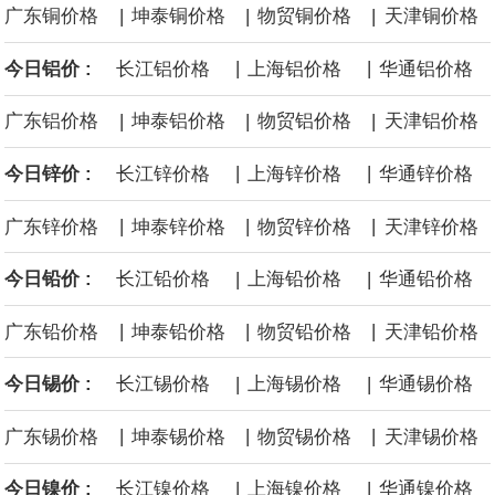
|
|
|
广东铜价格
坤泰铜价格
物贸铜价格
天津铜价格
面战舰项目之一。 根据CBO的初步估算，首舰造价约234亿美元，
|
|
今日铝价 :
长江铝价格
上海铝价格
华通铝价格
后续14艘平均每艘约180亿美元。
|
|
|
广东铝价格
坤泰铝价格
物贸铝价格
天津铝价格
黄金价格有望录得自今年1月以来最大单周涨幅。油价走弱为金价提
|
|
今日锌价 :
长江锌价格
上海锌价格
华通锌价格
供支撑，同时投资者正等待美国非农就业数据，以寻找美国利率前
|
|
|
广东锌价格
坤泰锌价格
物贸锌价格
天津锌价格
景的线索。StoneX高级分析师马特·辛普森表示，中东和平前景改善
|
|
今日铅价 :
长江铅价格
上海铅价格
华通铅价格
令市场通胀预期下降，推动黄金价格从此前持续数周、位于4000美
|
|
|
广东铅价格
坤泰铅价格
物贸铅价格
天津铅价格
元上方的盘整区间中进一步上涨。
|
|
今日锡价 :
长江锡价格
上海锡价格
华通锡价格
海力士：龙仁工厂将生产高带宽内存（HBM）及其他下一代动态随
|
|
|
广东锡价格
坤泰锡价格
物贸锡价格
天津锡价格
机存取存储器（DRAM）。
|
|
今日镍价 :
长江镍价格
上海镍价格
华通镍价格