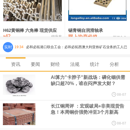
铸造铝合金锭(ZLD104)
24,300—24,500
24,400
200
压铸锌合金锭
26,500—26,700
26,600
250
硫酸镍
32,400—33,800
33,100
0
H62黄铜棒 六角棒 现货供应
锡青铜自润滑轴承
42
网上协商价格
氯化镍
38,300—40,300
39,300
0
¥
锦升发
芜湖合金
实时
19:34
必和必拓港口联合工会：必和必拓西澳大利亚铁矿石业务的工人已
通知，将于8月9日实施24小时停工。
资讯
要闻
财经
法规
统计
分析
8月7日，宇树科技董事长王兴兴网上路演时表示，报告期内，公司
AI算力"卡脖子"新战场：磷化铟供需
缺口超70%，谁在闷声发大财？
研发费用金额分别为4,995.18万元、7,001.70万元、14,496.56万
08-07
元，最近3年复合增长率达70.36%，呈快速增长趋势，并形成多项
长江铜周评 ：宏观破局+非美现货告
急！本周铜价强势冲至3个月新高
核心技术和知识产权。截至2026年1月31日，公司拥有262项专利权
08-07