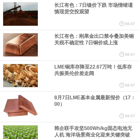
（含境内发明专利20项）。
长江有色：7日镍价下跌 市场情绪谨
慎现货交投观望
纽约期银日内涨4%，现报64.08美元/盎司。
08-07
宇树科技董事长、总经理兼首席技术官王兴兴在网上路演时表示，
长江有色：刚果金出口禁令叠加美铜
关税不确定性 7日铜价或上涨
经过多年研发创新和技术积累，公司逐步形成了包括一体化关节集
08-07
LME铜库存降至22.67万吨！低库存
成技术、高紧凑度机器人身体集成技术、机器人激光雷达全自研核
共振美伦价差走阔
心技术等多项已商业化应用的核心技术并已应用于公司的高性能通
08-07
8月7日LME基本金属最新报价（17：
用人形机器人、四足机器人等产品。
00）
美国总统特朗普6日否认他对国防部长赫格塞思不满，称对赫格塞思
08-07
韩企联手攻坚500Wh/kg固态电池无
所做的工作“非常满意”。特朗普在社交媒体上发帖称，一些媒体有关
人机 海洋场景商业化迎来关键突破