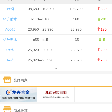
1#铜
108,680—108,720
108,700
360
铜升贴水
b140—b180
160
-30
A00铝
23,950—23,990
23,970
170
铝升贴水
c55—c15
-35
-5
0#锌
25,920—26,020
25,970
290
1#锌
25,820—25,920
25,870
290
1#铅
15,700—15,800
15,750
50
品牌商家
1#锡
434,000—436,000
435,000
-750
1#镍
129,550—130,750
130,150
-1,650
1#白银
15,100—15,110
15,105
-70
商城推荐
钯金
323—325
324
0