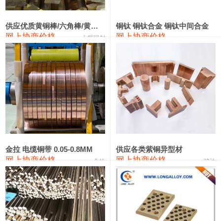
2202#硅
14,100—14,300
14,200
0
金属硅3303#-2202#
10,400—14,200
12,300
0
供应优质黄铜棒/六角棒/黄铜方板
铜钛 铜钛合金 铜钛中间合金
网上协商价格
网上协商价格
十堰同创
金属硅553#-331#
9,400—10,800
10,100
100
漆包线
111,970—115,970
113,970
360
磷铜合金
110,800—117,600
114,200
400
无氧铜丝(硬)
109,710—110,010
109,860
360
R410A专用紫铜管
113,700—113,700
113,700
360
铸造铝合金锭(A356.2)
24,300—24,700
24,500
200
金拉 电缆铜带 0.05-0.8MM
供应各类紫铜异型材
网上协商价格
网上协商价格
金拉
骏达
铸造铝合金锭(A380）
26,300—26,500
26,400
100
铝合金ADC12
24,200—24,400
24,300
100
铸造铝合金锭(ZL102)
24,300—24,500
24,400
200