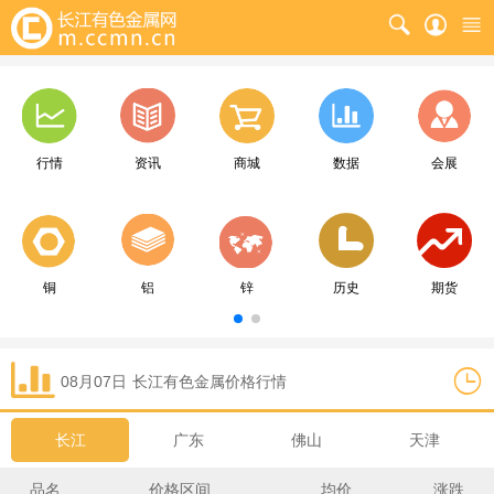
行情
资讯
商城
数据
会展
铜
铝
锌
历史
期货
08月07日
长江
有色金属价格行情
长江
广东
佛山
天津
品名
价格区间
均价
涨跌