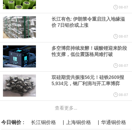
他与赫格塞思就弹药短缺问题发生冲突的报道是“完全没有根据的谣
08-07
长江有色: 伊朗禁令重启注入地缘溢
言”，他对赫格塞思所做的工作“非常满意”。
价 7日铝价或上涨
纽约期银突破64美元/盎司，日内涨3.91%。
08-07
多空博弈持续发酵！碳酸锂迎来阶段
据报道，威刚近日在法说会上表示，在需求增加、价格走高及货源
性支撑，低位震荡格局难打破
稳定的三大有利因素带动下，预期第3季度营运将优于第2季度，并
08-07
双硅期货共振涨56元！硅铁2609报
进一步扩大全年营运成果。
5,934元，钢厂利润与开工率博弈
美国国会预算办公室（CBO）于当地时间5日发布报告称，美国海军
08-07
查看更多...
计划建造的15艘核动力“特朗普级”（Trump-class）战列舰，从研发
|
|
今日铜价 :
长江铜价格
上海铜价格
华通铜价格
到采购的总费用可能高达2750亿美元，为美国有史以来最昂贵的水