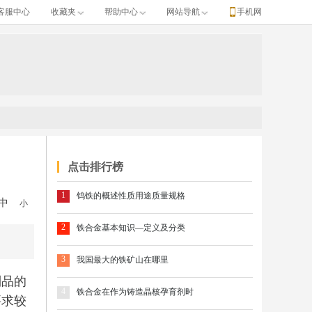
客服中心
收藏夹
帮助中心
网站导航
手机网
点击排行榜
1
钨铁的概述性质用途质量规格
中
小
2
铁合金基本知识—定义及分类
3
我国最大的铁矿山在哪里
制品的
4
铁合金在作为铸造晶核孕育剂时
要求较