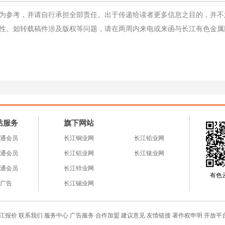
为参考，并请自行承担全部责任。出于传递给读者更多信息之目的，并不
性。如转载稿件涉及版权等问题，请在两周内来电或来函与长江有色金属
站服务
旗下网站
通会员
长江铜业网
长江铅业网
通会员
长江铝业网
长江镍业网
通会员
长江锌业网
有色云a
广告
长江锡业网
江报价
联系我们
服务中心
广告服务
合作加盟
建议意见
友情链接
著作权申明
开放平