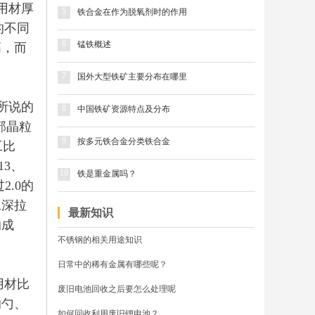
柜用材厚
5
铁合金在作为脱氧剂时的作用
的不同
6
锰铁概述
高，而
7
国外大型铁矿主要分布在哪里
家所说的
8
中国铁矿资源特点及分布
部晶粒
9
按多元铁合金分类铁合金
工比
13、
10
铁是重金属吗？
2.0的
工深拉
最新知识
的成
不锈钢的相关用途知识
日常中的稀有金属有哪些呢？
用材比
废旧电池回收之后要怎么处理呢
的勺、
如何回收利用废旧锂电池？