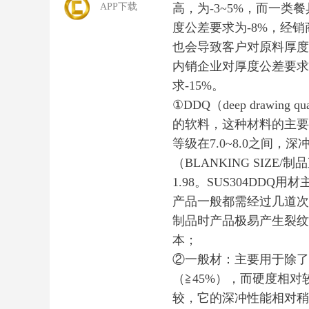
APP下载
高，为-3~5%，而一类
度公差要求为-8%，经销
也会导致客户对原料厚度
内销企业对厚度公差要求
求-15%。
①DDQ（deep draw
的软料，这种材料的主要特
等级在7.0~8.0之间
（BLANKING SIZE
1.98。SUS304DD
产品一般都需经过几道次
制品时产品极易产生裂纹
本；
②一般材：主要用于除了
（≧45%），而硬度相对较
较，它的深冲性能相对稍