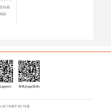
意味着
网联
pp(ios)
有色云app(安卓)
台
热门关键字
热门专题