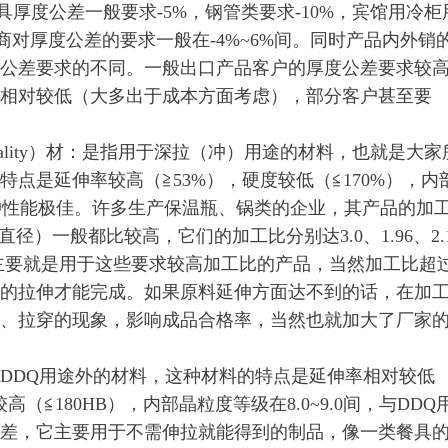
餐具厚度公差一般要求-5%，钢管类要求-10%，宾馆用冷
商对厚度公差的要求一般在-4%~6%间。同时产品内外销
公差要求的不同。一般出口产品客户的厚度公差要求较
相对较低（大多出于成本方面考虑），部分客户甚至要
ing quality）材：是指用于深拉（冲）用途的材料，也就是大
点是延伸率较高（≧53%），硬度较低（≦170%），内
，深冲性能极佳。许多生产保温瓶、锅类的企业，其产品的加
/制品直径）一般都比较高，它们的加工比分别达3.0、1.96、2.
Q用材主要就是用于这些要求较高加工比的产品，当然加工比超过
的拉伸才能完成。如果原料延伸方面达不到的话，在加
、拉穿的现象，影响成品合格率，当然也就加大了厂家
DDQ用途外的材料，这种材料的特点是延伸率相对较低
高（≦180HB），内部晶粒度等级在8.0~9.0间，与DDQ
差，它主要用于不需伸拉就能得到的制品，像一类餐具