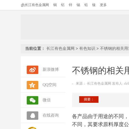
长江有色金属网
铜
铝
锌
锡
铅
镍
更多
当前位置：
长江有色金属网
>
有色知识
>
不锈钢的相关用
不锈钢的相关
新浪微博
-
来源：
长江有色金属网 发布人: rlc6
QQ空间
摘要：
微信
在线咨询
各产品由于用途的不同，
不同，其要求原料厚度公