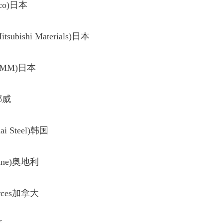
o)日本
shi Materials)日本
MM)日本
挪威
Steel)韩国
ine)奥地利
rces加拿大