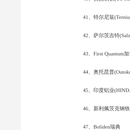
41、特尔尼翁(Terni
42、萨尔茨吉特(Salzgi
43、First Quantum
44、奥托昆普(Outoku
45、印度铝业(HINDA
46、新利佩茨克钢铁公
47、Boliden瑞典