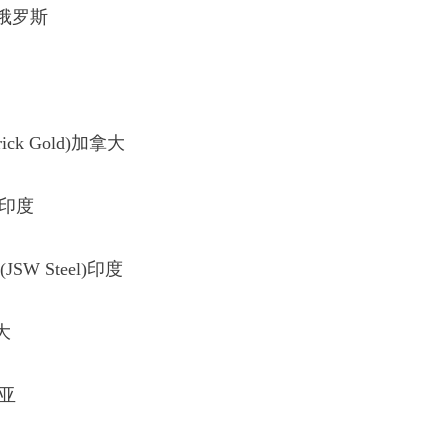
)俄罗斯
国
rrick Gold)加拿大
)印度
 Steel)印度
大
利亚