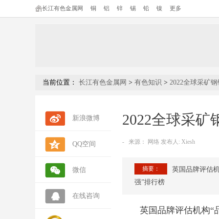
长江有色金属网
铜
铝
锌
锡
铅
镍
更多
当前位置：
长江有色金属网
>
有色知识
>
2022全球采矿
2022全球采
新浪微博
-
来源：
网络 发布人: Xiesh
QQ空间
摘要：
英国品牌评估机构“
微信
强”排行榜
在线咨询
英国品牌评估机构“品牌金融