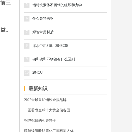
名列前三
5
铝对铁素体不锈钢的组织和力学
6
什么是特殊钢
益。
7
焊管常用材质
8
海水中用316、304和30
9
钢和铁和不锈钢有什么区别
10
204CU
最新知识
2022全球采矿钢铁金属品牌
一图看懂全球十大黄金储备国
铜包铝线的相关特性
硫酸镍硫酸钴等化工原料对人体