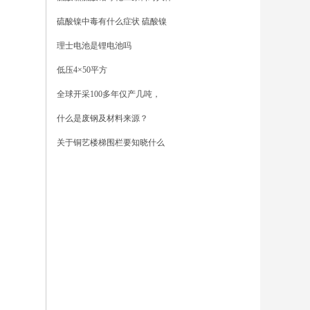
硫酸镍中毒有什么症状 硫酸镍
理士电池是锂电池吗
低压4×50平方
全球开采100多年仅产几吨，
什么是废钢及材料来源？
关于铜艺楼梯围栏要知晓什么