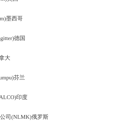
um)墨西哥
tter)德国
加拿大
mpu)芬兰
LCO)印度
司(NLMK)俄罗斯