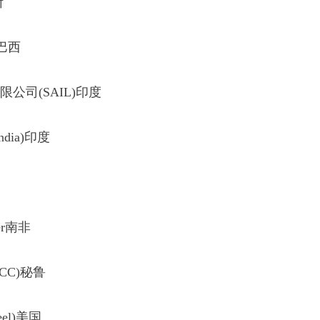
斯
)巴西
司(SAIL)印度
dia)印度
ter南非
CC)秘鲁
el)美国