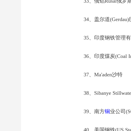
33、俄铝Rusal俄罗
34、盖尔道(Gerdau
35、印度钢铁管理有限公
36、印度煤炭(Coal In
37、Ma'aden沙特
38、Sibanye Stillwa
39、南方
铜
业公司(S
40、美国钢铁(US Ste