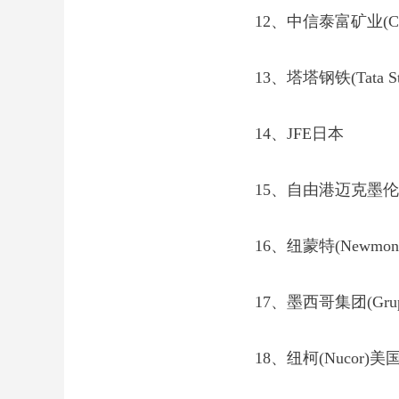
12、中信泰富矿业(CITIC 
13、塔塔钢铁(Tata St
14、JFE日本
15、自由港迈克墨伦(Free
16、纽蒙特(Newmont
17、墨西哥集团(Grupo
18、纽柯(Nucor)美