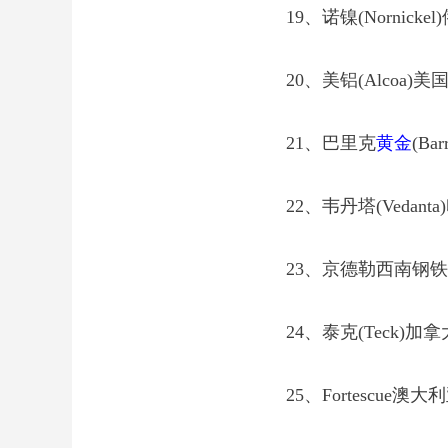
19、诺镍(Nornickel
20、美铝(Alcoa)美
21、巴里克
黄金
(Ba
22、韦丹塔(Vedanta
23、京德勒西南钢铁(JSW
24、泰克(Teck)加拿
25、Fortescue澳大