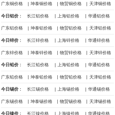
|
|
|
广东铜价格
坤泰铜价格
物贸铜价格
天津铜价格
沙特下调了对亚洲的主要原油价格，与此同时，各方正就一项旨在
|
|
今日铝价 :
长江铝价格
上海铝价格
华通铝价格
缓解霍尔木兹海峡航运压力的协议进行谈判。尽管胡塞武装的威胁
|
|
|
广东铝价格
坤泰铝价格
物贸铝价格
天津铝价格
危及了经由红海向东运输原油的替代路线，但沙特方面仍下调了价
|
|
今日锌价 :
长江锌价格
上海锌价格
华通锌价格
格。
|
|
|
广东锌价格
坤泰锌价格
物贸锌价格
天津锌价格
|
|
今日铅价 :
长江铅价格
上海铅价格
华通铅价格
|
|
|
广东铅价格
坤泰铅价格
物贸铅价格
天津铅价格
|
|
今日锡价 :
长江锡价格
上海锡价格
华通锡价格
|
|
|
广东锡价格
坤泰锡价格
物贸锡价格
天津锡价格
|
|
今日镍价 :
长江镍价格
上海镍价格
华通镍价格