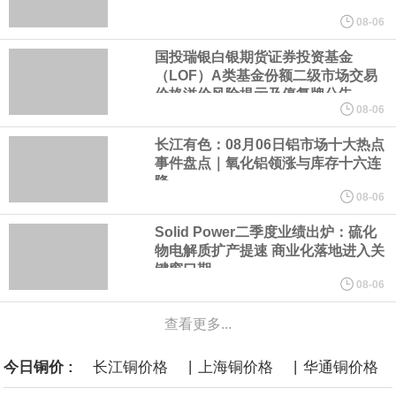
美元的项目制造重重阻碍
08-06
国投瑞银白银期货证券投资基金
欧股开盘涨跌不一，德国DAX指数跌0.29%，英国富时100指数涨
（LOF）A类基金份额二级市场交易
价格溢价风险提示及停复牌公告
0.08%，法国CAC40指数涨0.03%，欧洲斯托克50指数跌0.15%，
08-06
长江有色：08月06日铝市场十大热点
意大利富时MIB指数跌0.18%。
事件盘点｜氧化铝领涨与库存十六连
降
LME伦镍日内跌超3.00%，现报16574.100美元/吨。
08-06
Solid Power二季度业绩出炉：硫化
瑞士7月季调后失业率 3.1%，预期 3.1%，前值 3.1%。瑞士7月未
物电解质扩产提速 商业化落地进入关
键窗口期
季调失业率 3%，预期 3%，前值 2.9%。
08-06
查看更多...
商品期货收盘，黄金连续涨3.44%，焦炭连续涨2.72%，铁矿石连续
|
|
今日铜价 :
长江铜价格
上海铜价格
华通铜价格
涨2.64%，镍连续跌2.62%，白银连续涨2.61%。