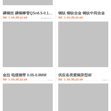
441#硅
9,500—9,700
9,600
0
金属硅553#-331#
9,300—10,700
10,000
0
磷铜丝 磷铜棒管QSn6.5-0.1 7-0.2 8-0.3
铜钛 铜钛合金 铜钛中间合金
网上协商价格
网上协商价格
联荣有色
金属硅3303#-2202#
10,400—14,200
12,300
0
漆包线
111,610—115,610
113,610
1,060
磷铜合金
110,400—117,200
113,800
1,050
无氧铜丝(硬)
109,350—109,650
109,500
1,060
R410A专用紫铜管
113,340—113,340
113,340
1,060
铸造铝合金锭(A356.2)
24,100—24,500
24,300
100
金拉 电缆铜带 0.05-0.8MM
供应各类紫铜异型材
网上协商价格
网上协商价格
金拉
骏达
铸造铝合金锭(A380）
26,200—26,400
26,300
100
铝合金ADC12
24,100—24,300
24,200
100
铸造铝合金锭(ZL102)
24,100—24,300
24,200
100