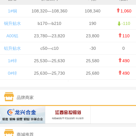
1#铜
108,320—108,360
108,340
1,060
铜升贴水
b170—b210
190
-110
A00铝
23,780—23,820
23,800
110
铝升贴水
c50—c10
-30
0
1#锌
25,530—25,630
25,580
490
0#锌
25,630—25,730
25,680
490
1#铅
15,650—15,750
15,700
-50
品牌商家
1#锡
434,750—436,750
435,750
7,000
1#镍
131,200—132,400
131,800
850
1#白银
15,170—15,180
15,175
615
商城推荐
钯金
323—325
324
5