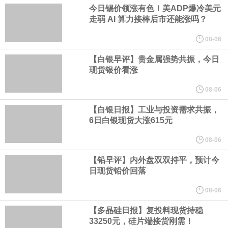
业务拓展至固定收益品类。
今日锡价领涨有色！美ADP爆冷美元
走弱 AI 算力接棒后市还能涨吗？
周四，亚洲科技股下跌，跟随隔夜交易中回调的美国同行，凸显了
08-06
全球科技股波动性的加剧。 日本市场中，软银股价收盘下跌4.4%，
【白银早评】贵金属强势共振，今日
现货银价看涨
芯片设备制造商东京电子股价下跌近6%，日本存储芯片制造商铠侠
08-06
【白银日报】工业与投资需求共振，
股价下跌超过10%。
6日白银现货大涨615元
WPP股价料创1992年以来最大单日涨幅，上涨25%至11个月高位。
08-06
【铅早评】内外盘双双持平，预计今
谷歌规划的印度数据中心枢纽建设工作正在如火如荼推进，项目所
日现货铅价回落
在地上方的山坡已经被开挖，露出赤红土层，并修出层层台地。但
08-06
【多晶硅日报】复投料现货持稳
环保人士的反对声浪持续高涨，给这家美国科技巨头总规模 150 亿
33250元，硅片端接货刚需！