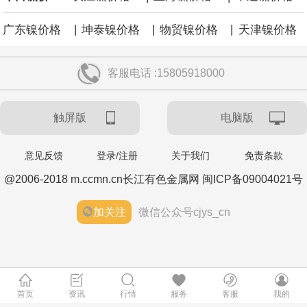
|
|
|
广东镍价格
坤泰镍价格
物贸镍价格
天津镍价格
客服电话 :15805918000
触屏版
电脑版
意见反馈
登录/注册
关于我们
免责条款
@2006-2018 m.ccmn.cn长江有色金属网 闽ICP备09004021号
加关注
微信公众号cjys_cn
首页
资讯
行情
服务
客服
我的