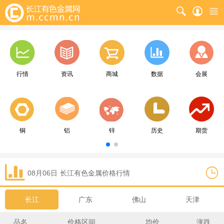
行情
资讯
商城
数据
会展
铜
铝
锌
历史
期货
08月06日
长江
有色金属价格行情
长江
广东
佛山
天津
品名
价格区间
均价
涨跌