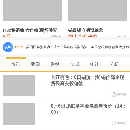
铸造铝合金锭(ZLD104)
24,100—24,300
24,200
100
压铸锌合金锭
26,250—26,450
26,350
500
硫酸镍
32,400—33,800
33,100
0
H62黄铜棒 六角棒 现货供应
锡青铜自润滑轴承
42
网上协商价格
氯化镍
38,300—40,300
39,300
0
¥
锦升发
芜湖合金
实时
15:36
美国国会预算办公室5日发布的报告估算，美国总统特朗普要求打造
的海军全新核动力“黄金舰队”可能需要在今后数十年间支出约2750
资讯
要闻
财经
法规
统计
分析
亿美元。其中，首艘“特朗普级”战列舰“无畏”号预估造价比原来至少
长江有色：6日锡价上涨 锡价高企现
货畏高交投偏淡
高50%。
08-06
芝加哥期权交易所全球市场公司（CBOE GLOBAL MARKETS
8月6日LME基本金属最新报价（14：
00）
INC）：CBOE 欧洲清算所将于 8 月 24 日起，将证券融资交易清算
08-06