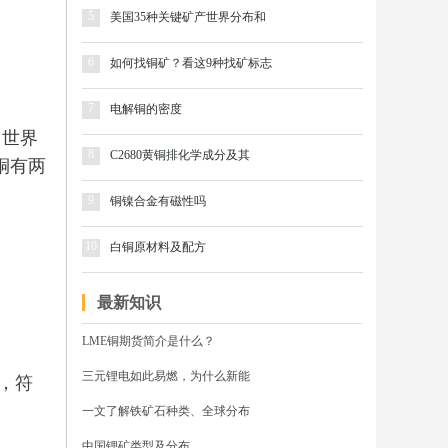
5
美国35种关键矿产世界分布和
6
如何找铜矿？看这9种找矿标志
7
电解铜的密度
，世界
8
C2680黄铜排化学成分及其
铜有两
9
铜镍合金有磁性吗
10
白铜原材料及配方
最新知识
LME铜期货简介是什么？
三元锂电如此易燃，为什么新能
，符
一文了解铁矿石种类、全球分布
中国锂矿类型及分布