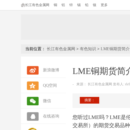
长江有色金属网
铜
铝
锌
锡
铅
镍
更多
当前位置：
长江有色金属网
>
有色知识
>
LME铜期货简
LME铜期货简
新浪微博
-
来源：
长江有色金属网 发布人: rlc6
QQ空间
摘要：
微信
在线咨询
您听过LME吗？LME是
交易所）的期货交易品种