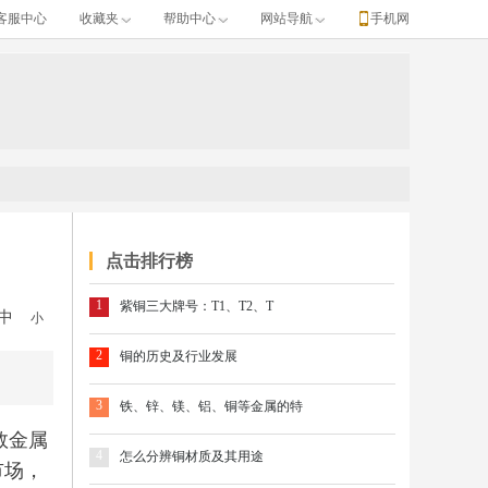
客服中心
收藏夹
帮助中心
网站导航
手机网
点击排行榜
1
紫铜三大牌号：T1、T2、T
中
小
2
铜的历史及行业发展
3
铁、锌、镁、铝、铜等金属的特
敦金属
4
怎么分辨铜材质及其用途
市场，