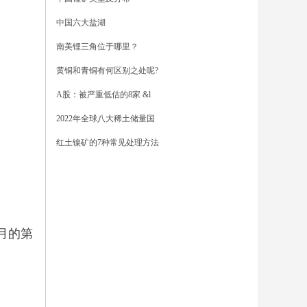
中国六大盐湖
南美锂三角位于哪里？
黄铜和青铜有何区别之处呢?
A股：被严重低估的8家 &l
2022年全球八大稀土储量国
红土镍矿的7种常见处理方法
月的第