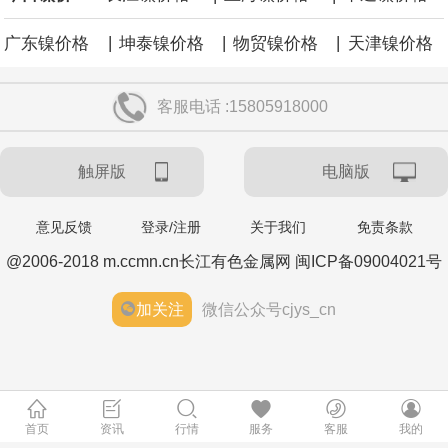
|
|
|
广东镍价格
坤泰镍价格
物贸镍价格
天津镍价格
客服电话 :15805918000
触屏版
电脑版
意见反馈
登录/注册
关于我们
免责条款
@2006-2018 m.ccmn.cn长江有色金属网 闽ICP备09004021号
加关注
微信公众号cjys_cn
首页
资讯
行情
服务
客服
我的