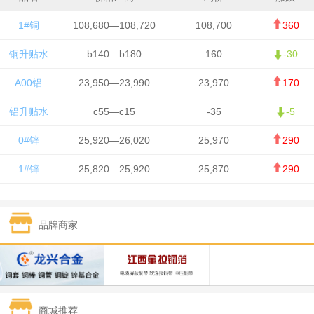
1#铜
108,680—108,720
108,700
360
铜升贴水
b140—b180
160
-30
A00铝
23,950—23,990
23,970
170
铝升贴水
c55—c15
-35
-5
0#锌
25,920—26,020
25,970
290
1#锌
25,820—25,920
25,870
290
1#铅
15,700—15,800
15,750
50
品牌商家
1#锡
434,000—436,000
435,000
-750
1#镍
129,550—130,750
130,150
-1,650
1#白银
15,100—15,110
15,105
-70
商城推荐
钯金
323—325
324
0