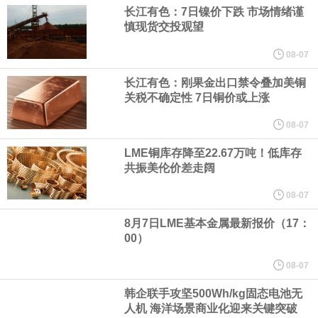
美国总统特朗普6日否认他对国防部长赫格塞思不满，称对赫格塞思
长江有色：7日镍价下跌 市场情绪谨
慎现货交投观望
所做的工作“非常满意”。特朗普在社交媒体上发帖称，一些媒体有关
08-07
他与赫格塞思就弹药短缺问题发生冲突的报道是“完全没有根据的谣
长江有色：刚果金出口禁令叠加美铜
关税不确定性 7日铜价或上涨
言”，他对赫格塞思所做的工作“非常满意”。
08-07
LME铜库存降至22.67万吨！低库存
纽约期银突破64美元/盎司，日内涨3.91%。
共振美伦价差走阔
据报道，威刚近日在法说会上表示，在需求增加、价格走高及货源
08-07
8月7日LME基本金属最新报价（17：
稳定的三大有利因素带动下，预期第3季度营运将优于第2季度，并
00）
进一步扩大全年营运成果。
08-07
韩企联手攻坚500Wh/kg固态电池无
美国国会预算办公室（CBO）于当地时间5日发布报告称，美国海军
人机 海洋场景商业化迎来关键突破