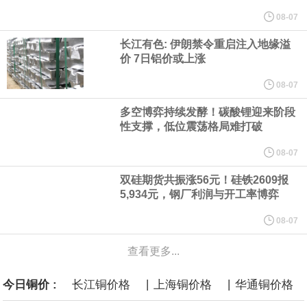
计划建造的15艘核动力“特朗普级”（Trump-class）战列舰，从研发
08-07
长江有色: 伊朗禁令重启注入地缘溢
到采购的总费用可能高达2750亿美元，为美国有史以来最昂贵的水
价 7日铝价或上涨
面战舰项目之一。 根据CBO的初步估算，首舰造价约234亿美元，
08-07
多空博弈持续发酵！碳酸锂迎来阶段
后续14艘平均每艘约180亿美元。
性支撑，低位震荡格局难打破
黄金价格有望录得自今年1月以来最大单周涨幅。油价走弱为金价提
08-07
双硅期货共振涨56元！硅铁2609报
供支撑，同时投资者正等待美国非农就业数据，以寻找美国利率前
5,934元，钢厂利润与开工率博弈
景的线索。StoneX高级分析师马特·辛普森表示，中东和平前景改善
08-07
查看更多...
令市场通胀预期下降，推动黄金价格从此前持续数周、位于4000美
|
|
今日铜价 :
长江铜价格
上海铜价格
华通铜价格
元上方的盘整区间中进一步上涨。