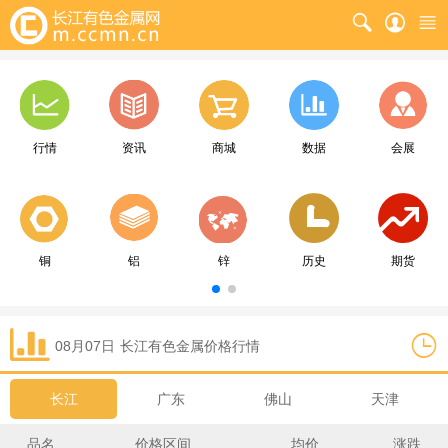
行情
资讯
商城
数据
会展
铜
铝
锌
历史
期货
08月07日
长江
有色金属价格行情
长江
广东
佛山
天津
品名
价格区间
均价
涨跌