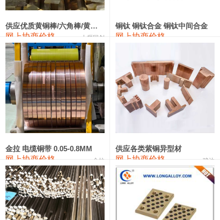
2202#硅
14,100—14,300
14,200
0
金属硅3303#-2202#
10,400—14,200
12,300
0
供应优质黄铜棒/六角棒/黄铜方板
铜钛 铜钛合金 铜钛中间合金
网上协商价格
网上协商价格
十堰同创
金属硅553#-331#
9,400—10,800
10,100
100
漆包线
111,970—115,970
113,970
360
磷铜合金
110,800—117,600
114,200
400
无氧铜丝(硬)
109,710—110,010
109,860
360
R410A专用紫铜管
113,700—113,700
113,700
360
铸造铝合金锭(A356.2)
24,300—24,700
24,500
200
金拉 电缆铜带 0.05-0.8MM
供应各类紫铜异型材
网上协商价格
网上协商价格
金拉
骏达
铸造铝合金锭(A380）
26,300—26,500
26,400
100
铝合金ADC12
24,200—24,400
24,300
100
铸造铝合金锭(ZL102)
24,300—24,500
24,400
200