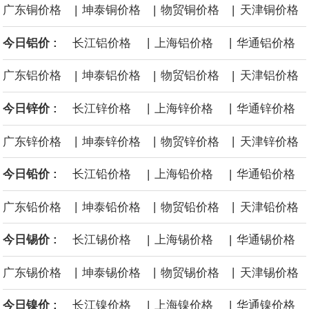
|
|
|
广东铜价格
坤泰铜价格
物贸铜价格
天津铜价格
海力士：龙仁工厂将生产高带宽内存（HBM）及其他下一代动态随
|
|
今日铝价 :
长江铝价格
上海铝价格
华通铝价格
机存取存储器（DRAM）。
|
|
|
广东铝价格
坤泰铝价格
物贸铝价格
天津铝价格
必和必拓港口联合工会：必和必拓西澳大利亚铁矿石业务的工人已
|
|
今日锌价 :
长江锌价格
上海锌价格
华通锌价格
通知，将于8月9日实施24小时停工。
|
|
|
广东锌价格
坤泰锌价格
物贸锌价格
天津锌价格
8月7日，宇树科技董事长王兴兴网上路演时表示，报告期内，公司
|
|
今日铅价 :
长江铅价格
上海铅价格
华通铅价格
研发费用金额分别为4,995.18万元、7,001.70万元、14,496.56万
|
|
|
广东铅价格
坤泰铅价格
物贸铅价格
天津铅价格
元，最近3年复合增长率达70.36%，呈快速增长趋势，并形成多项
|
|
今日锡价 :
长江锡价格
上海锡价格
华通锡价格
核心技术和知识产权。截至2026年1月31日，公司拥有262项专利权
|
|
|
广东锡价格
坤泰锡价格
物贸锡价格
天津锡价格
（含境内发明专利20项）。
|
|
今日镍价 :
长江镍价格
上海镍价格
华通镍价格