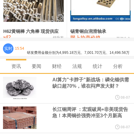
铸造铝合金锭(ZLD104)
24,300—24,500
24,400
200
压铸锌合金锭
26,500—26,700
26,600
250
硫酸镍
32,400—33,800
33,100
0
H62黄铜棒 六角棒 现货供应
锡青铜自润滑轴承
42
网上协商价格
氯化镍
38,300—40,300
39,300
0
¥
锦升发
芜湖合金
实时
15:54
纽约期银日内涨4%，现报64.08美元/盎司。
宇树科技董事长、总经理兼首席技术官王兴兴在网上路演时表示，
资讯
要闻
财经
法规
统计
分析
经过多年研发创新和技术积累，公司逐步形成了包括一体化关节集
AI算力"卡脖子"新战场：磷化铟供需
缺口超70%，谁在闷声发大财？
成技术、高紧凑度机器人身体集成技术、机器人激光雷达全自研核
08-07
心技术等多项已商业化应用的核心技术并已应用于公司的高性能通
长江铜周评 ：宏观破局+非美现货告
急！本周铜价强势冲至3个月新高
用人形机器人、四足机器人等产品。
08-07