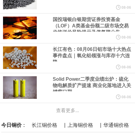
美元的项目制造重重阻碍
08-06
国投瑞银白银期货证券投资基金
欧股开盘涨跌不一，德国DAX指数跌0.29%，英国富时100指数涨
（LOF）A类基金份额二级市场交易
价格溢价风险提示及停复牌公告
0.08%，法国CAC40指数涨0.03%，欧洲斯托克50指数跌0.15%，
08-06
长江有色：08月06日铝市场十大热点
意大利富时MIB指数跌0.18%。
事件盘点｜氧化铝领涨与库存十六连
降
LME伦镍日内跌超3.00%，现报16574.100美元/吨。
08-06
Solid Power二季度业绩出炉：硫化
瑞士7月季调后失业率 3.1%，预期 3.1%，前值 3.1%。瑞士7月未
物电解质扩产提速 商业化落地进入关
键窗口期
季调失业率 3%，预期 3%，前值 2.9%。
08-06
查看更多...
商品期货收盘，黄金连续涨3.44%，焦炭连续涨2.72%，铁矿石连续
|
|
今日铜价 :
长江铜价格
上海铜价格
华通铜价格
涨2.64%，镍连续跌2.62%，白银连续涨2.61%。