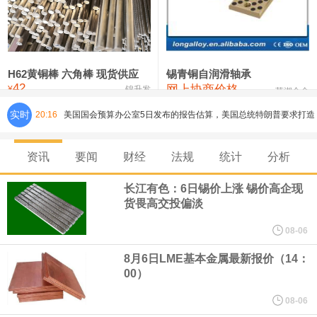
铸造铝合金锭(ZLD104)
24,100—24,300
24,200
100
压铸锌合金锭
26,250—26,450
26,350
500
硫酸镍
32,400—33,800
33,100
0
H62黄铜棒 六角棒 现货供应
锡青铜自润滑轴承
42
网上协商价格
氯化镍
38,300—40,300
39,300
0
¥
锦升发
芜湖合金
实时
20:16
美国国会预算办公室5日发布的报告估算，美国总统特朗普要求打造
的海军全新核动力“黄金舰队”可能需要在今后数十年间支出约2750
资讯
要闻
财经
法规
统计
分析
亿美元。其中，首艘“特朗普级”战列舰“无畏”号预估造价比原来至少
长江有色：6日锡价上涨 锡价高企现
货畏高交投偏淡
高50%。
08-06
芝加哥期权交易所全球市场公司（CBOE GLOBAL MARKETS
8月6日LME基本金属最新报价（14：
00）
INC）：CBOE 欧洲清算所将于 8 月 24 日起，将证券融资交易清算
08-06