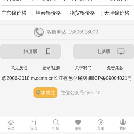
|
|
|
广东镍价格
坤泰镍价格
物贸镍价格
天津镍价格
客服电话 :15805918000
触屏版
电脑版
意见反馈
登录/注册
关于我们
免责条款
@2006-2018 m.ccmn.cn长江有色金属网 闽ICP备09004021号
加关注
微信公众号cjys_cn
首页
资讯
行情
服务
客服
我的