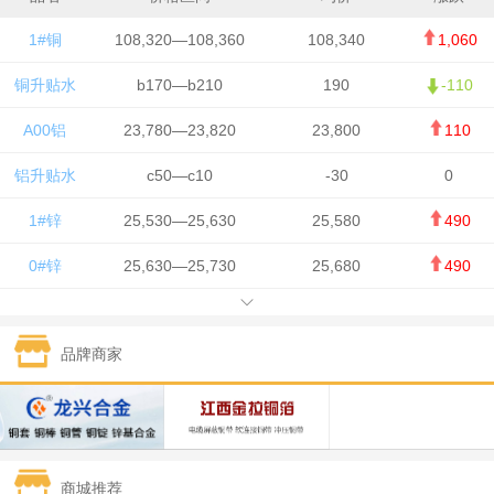
1#铜
108,320—108,360
108,340
1,060
铜升贴水
b170—b210
190
-110
A00铝
23,780—23,820
23,800
110
铝升贴水
c50—c10
-30
0
1#锌
25,530—25,630
25,580
490
0#锌
25,630—25,730
25,680
490
1#铅
15,650—15,750
15,700
-50
品牌商家
1#锡
434,750—436,750
435,750
7,000
1#镍
131,200—132,400
131,800
850
1#白银
15,170—15,180
15,175
615
商城推荐
钯金
323—325
324
5