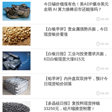
业务拓展至固定收益品类。
今日锡价领涨有色！美ADP爆冷美元
走弱 AI 算力接棒后市还能涨吗？
周四，亚洲科技股下跌，跟随隔夜交易中回调的美国同行，凸显了
08-06
全球科技股波动性的加剧。 日本市场中，软银股价收盘下跌4.4%，
【白银早评】贵金属强势共振，今日
现货银价看涨
芯片设备制造商东京电子股价下跌近6%，日本存储芯片制造商铠侠
08-06
【白银日报】工业与投资需求共振，
股价下跌超过10%。
6日白银现货大涨615元
WPP股价料创1992年以来最大单日涨幅，上涨25%至11个月高位。
08-06
【铅早评】内外盘双双持平，预计今
谷歌规划的印度数据中心枢纽建设工作正在如火如荼推进，项目所
日现货铅价回落
在地上方的山坡已经被开挖，露出赤红土层，并修出层层台地。但
08-06
【多晶硅日报】复投料现货持稳
环保人士的反对声浪持续高涨，给这家美国科技巨头总规模 150 亿
33250元，硅片端接货刚需！