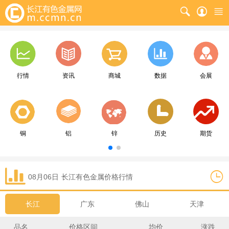
行情
资讯
商城
数据
会展
铜
铝
锌
历史
期货
08月06日
长江
有色金属价格行情
长江
广东
佛山
天津
品名
价格区间
均价
涨跌