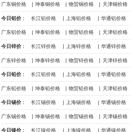
|
|
|
广东铜价格
坤泰铜价格
物贸铜价格
天津铜价格
沙特下调了对亚洲的主要原油价格，与此同时，各方正就一项旨在
|
|
今日铝价 :
长江铝价格
上海铝价格
华通铝价格
缓解霍尔木兹海峡航运压力的协议进行谈判。尽管胡塞武装的威胁
|
|
|
广东铝价格
坤泰铝价格
物贸铝价格
天津铝价格
危及了经由红海向东运输原油的替代路线，但沙特方面仍下调了价
|
|
今日锌价 :
长江锌价格
上海锌价格
华通锌价格
格。
|
|
|
广东锌价格
坤泰锌价格
物贸锌价格
天津锌价格
|
|
今日铅价 :
长江铅价格
上海铅价格
华通铅价格
|
|
|
广东铅价格
坤泰铅价格
物贸铅价格
天津铅价格
|
|
今日锡价 :
长江锡价格
上海锡价格
华通锡价格
|
|
|
广东锡价格
坤泰锡价格
物贸锡价格
天津锡价格
|
|
今日镍价 :
长江镍价格
上海镍价格
华通镍价格