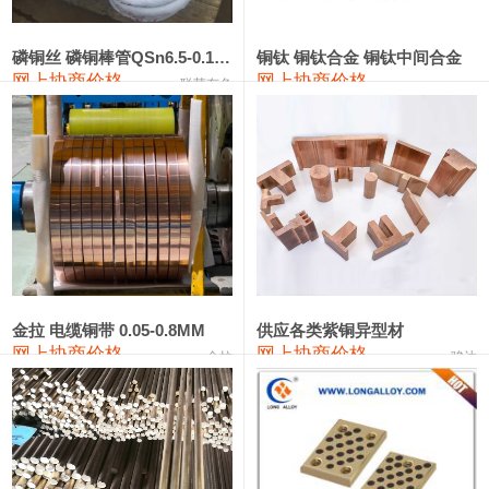
441#硅
9,500—9,700
9,600
0
金属硅553#-331#
9,300—10,700
10,000
0
磷铜丝 磷铜棒管QSn6.5-0.1 7-0.2 8-0.3
铜钛 铜钛合金 铜钛中间合金
网上协商价格
网上协商价格
联荣有色
金属硅3303#-2202#
10,400—14,200
12,300
0
漆包线
111,610—115,610
113,610
1,060
磷铜合金
110,400—117,200
113,800
1,050
无氧铜丝(硬)
109,350—109,650
109,500
1,060
R410A专用紫铜管
113,340—113,340
113,340
1,060
铸造铝合金锭(A356.2)
24,100—24,500
24,300
100
金拉 电缆铜带 0.05-0.8MM
供应各类紫铜异型材
网上协商价格
网上协商价格
金拉
骏达
铸造铝合金锭(A380）
26,200—26,400
26,300
100
铝合金ADC12
24,100—24,300
24,200
100
铸造铝合金锭(ZL102)
24,100—24,300
24,200
100