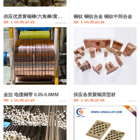
2202#硅
14,100—14,300
14,200
0
金属硅3303#-2202#
10,400—14,200
12,300
0
供应优质黄铜棒/六角棒/黄铜方板
铜钛 铜钛合金 铜钛中间合金
网上协商价格
网上协商价格
十堰同创
金属硅553#-331#
9,400—10,800
10,100
100
漆包线
111,970—115,970
113,970
360
磷铜合金
110,800—117,600
114,200
400
无氧铜丝(硬)
109,710—110,010
109,860
360
R410A专用紫铜管
113,700—113,700
113,700
360
铸造铝合金锭(A356.2)
24,300—24,700
24,500
200
金拉 电缆铜带 0.05-0.8MM
供应各类紫铜异型材
网上协商价格
网上协商价格
金拉
骏达
铸造铝合金锭(A380）
26,300—26,500
26,400
100
铝合金ADC12
24,200—24,400
24,300
100
铸造铝合金锭(ZL102)
24,300—24,500
24,400
200