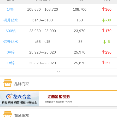
1#铜
108,680—108,720
108,700
360
铜升贴水
b140—b180
160
-30
A00铝
23,950—23,990
23,970
170
铝升贴水
c55—c15
-35
-5
0#锌
25,920—26,020
25,970
290
1#锌
25,820—25,920
25,870
290
1#铅
15,700—15,800
15,750
50
品牌商家
1#锡
434,000—436,000
435,000
-750
1#镍
129,550—130,750
130,150
-1,650
1#白银
15,100—15,110
15,105
-70
商城推荐
钯金
323—325
324
0