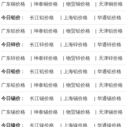
|
|
|
广东铜价格
坤泰铜价格
物贸铜价格
天津铜价格
面战舰项目之一。 根据CBO的初步估算，首舰造价约234亿美元，
|
|
今日铝价 :
长江铝价格
上海铝价格
华通铝价格
后续14艘平均每艘约180亿美元。
|
|
|
广东铝价格
坤泰铝价格
物贸铝价格
天津铝价格
黄金价格有望录得自今年1月以来最大单周涨幅。油价走弱为金价提
|
|
今日锌价 :
长江锌价格
上海锌价格
华通锌价格
供支撑，同时投资者正等待美国非农就业数据，以寻找美国利率前
|
|
|
广东锌价格
坤泰锌价格
物贸锌价格
天津锌价格
景的线索。StoneX高级分析师马特·辛普森表示，中东和平前景改善
|
|
今日铅价 :
长江铅价格
上海铅价格
华通铅价格
令市场通胀预期下降，推动黄金价格从此前持续数周、位于4000美
|
|
|
广东铅价格
坤泰铅价格
物贸铅价格
天津铅价格
元上方的盘整区间中进一步上涨。
|
|
今日锡价 :
长江锡价格
上海锡价格
华通锡价格
海力士：龙仁工厂将生产高带宽内存（HBM）及其他下一代动态随
|
|
|
广东锡价格
坤泰锡价格
物贸锡价格
天津锡价格
机存取存储器（DRAM）。
|
|
今日镍价 :
长江镍价格
上海镍价格
华通镍价格