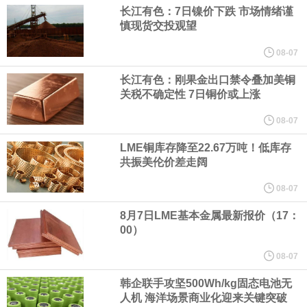
（含境内发明专利20项）。
长江有色：7日镍价下跌 市场情绪谨
慎现货交投观望
纽约期银日内涨4%，现报64.08美元/盎司。
08-07
宇树科技董事长、总经理兼首席技术官王兴兴在网上路演时表示，
长江有色：刚果金出口禁令叠加美铜
关税不确定性 7日铜价或上涨
经过多年研发创新和技术积累，公司逐步形成了包括一体化关节集
08-07
LME铜库存降至22.67万吨！低库存
成技术、高紧凑度机器人身体集成技术、机器人激光雷达全自研核
共振美伦价差走阔
心技术等多项已商业化应用的核心技术并已应用于公司的高性能通
08-07
8月7日LME基本金属最新报价（17：
用人形机器人、四足机器人等产品。
00）
美国总统特朗普6日否认他对国防部长赫格塞思不满，称对赫格塞思
08-07
韩企联手攻坚500Wh/kg固态电池无
所做的工作“非常满意”。特朗普在社交媒体上发帖称，一些媒体有关
人机 海洋场景商业化迎来关键突破