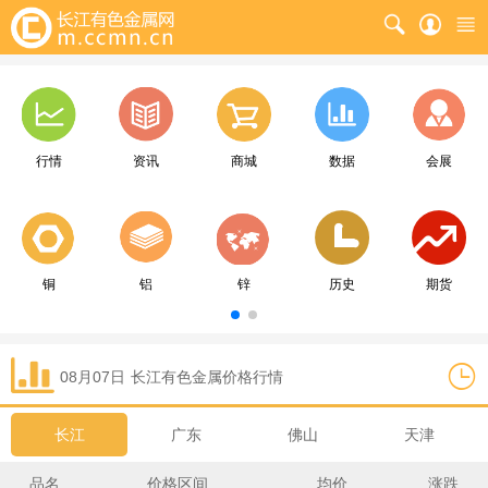
行情
资讯
商城
数据
会展
铜
铝
锌
历史
期货
08月07日
长江
有色金属价格行情
长江
广东
佛山
天津
品名
价格区间
均价
涨跌