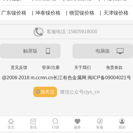
|
|
|
广东镍价格
坤泰镍价格
物贸镍价格
天津镍价格
客服电话 :15805918000
触屏版
电脑版
意见反馈
登录/注册
关于我们
免责条款
@2006-2018 m.ccmn.cn长江有色金属网 闽ICP备09004021号
加关注
微信公众号cjys_cn
首页
资讯
行情
服务
客服
我的