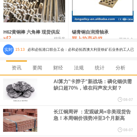
铸造铝合金锭(ZLD104)
24,300—24,500
24,400
200
压铸锌合金锭
26,500—26,700
26,600
250
硫酸镍
32,400—33,800
33,100
0
H62黄铜棒 六角棒 现货供应
锡青铜自润滑轴承
42
网上协商价格
氯化镍
38,300—40,300
39,300
0
¥
锦升发
芜湖合金
实时
15:13
必和必拓港口联合工会：必和必拓西澳大利亚铁矿石业务的工人已
通知，将于8月9日实施24小时停工。
资讯
要闻
财经
法规
统计
分析
8月7日，宇树科技董事长王兴兴网上路演时表示，报告期内，公司
AI算力"卡脖子"新战场：磷化铟供需
缺口超70%，谁在闷声发大财？
研发费用金额分别为4,995.18万元、7,001.70万元、14,496.56万
08-07
元，最近3年复合增长率达70.36%，呈快速增长趋势，并形成多项
长江铜周评 ：宏观破局+非美现货告
急！本周铜价强势冲至3个月新高
核心技术和知识产权。截至2026年1月31日，公司拥有262项专利权
08-07