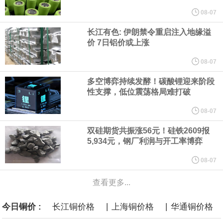
他与赫格塞思就弹药短缺问题发生冲突的报道是“完全没有根据的谣
08-07
长江有色: 伊朗禁令重启注入地缘溢
言”，他对赫格塞思所做的工作“非常满意”。
价 7日铝价或上涨
纽约期银突破64美元/盎司，日内涨3.91%。
08-07
多空博弈持续发酵！碳酸锂迎来阶段
据报道，威刚近日在法说会上表示，在需求增加、价格走高及货源
性支撑，低位震荡格局难打破
稳定的三大有利因素带动下，预期第3季度营运将优于第2季度，并
08-07
双硅期货共振涨56元！硅铁2609报
进一步扩大全年营运成果。
5,934元，钢厂利润与开工率博弈
美国国会预算办公室（CBO）于当地时间5日发布报告称，美国海军
08-07
查看更多...
计划建造的15艘核动力“特朗普级”（Trump-class）战列舰，从研发
|
|
今日铜价 :
长江铜价格
上海铜价格
华通铜价格
到采购的总费用可能高达2750亿美元，为美国有史以来最昂贵的水