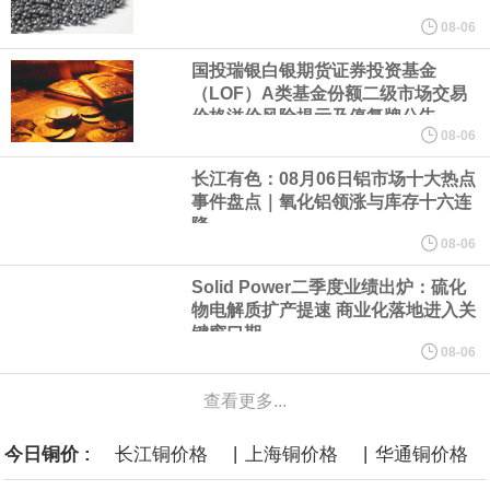
美元的项目制造重重阻碍
08-06
国投瑞银白银期货证券投资基金
欧股开盘涨跌不一，德国DAX指数跌0.29%，英国富时100指数涨
（LOF）A类基金份额二级市场交易
价格溢价风险提示及停复牌公告
0.08%，法国CAC40指数涨0.03%，欧洲斯托克50指数跌0.15%，
08-06
长江有色：08月06日铝市场十大热点
意大利富时MIB指数跌0.18%。
事件盘点｜氧化铝领涨与库存十六连
降
LME伦镍日内跌超3.00%，现报16574.100美元/吨。
08-06
Solid Power二季度业绩出炉：硫化
瑞士7月季调后失业率 3.1%，预期 3.1%，前值 3.1%。瑞士7月未
物电解质扩产提速 商业化落地进入关
键窗口期
季调失业率 3%，预期 3%，前值 2.9%。
08-06
查看更多...
商品期货收盘，黄金连续涨3.44%，焦炭连续涨2.72%，铁矿石连续
|
|
今日铜价 :
长江铜价格
上海铜价格
华通铜价格
涨2.64%，镍连续跌2.62%，白银连续涨2.61%。