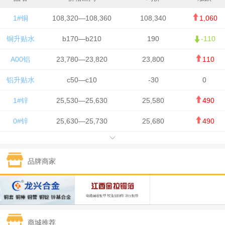
1#铜
108,320—108,360
108,340
1,060
铜升贴水
b170—b210
190
-110
A00铝
23,780—23,820
23,800
110
铝升贴水
c50—c10
-30
0
1#锌
25,530—25,630
25,580
490
0#锌
25,630—25,730
25,680
490
1#铅
15,650—15,750
15,700
-50
品牌商家
1#锡
434,750—436,750
435,750
7,000
1#镍
131,200—132,400
131,800
850
1#白银
15,170—15,180
15,175
615
商城推荐
钯金
323—325
324
5