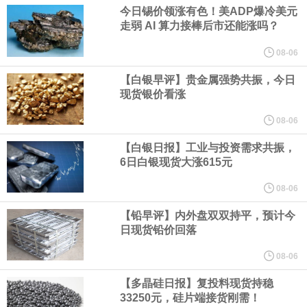
业务拓展至固定收益品类。
今日锡价领涨有色！美ADP爆冷美元
走弱 AI 算力接棒后市还能涨吗？
周四，亚洲科技股下跌，跟随隔夜交易中回调的美国同行，凸显了
08-06
全球科技股波动性的加剧。 日本市场中，软银股价收盘下跌4.4%，
【白银早评】贵金属强势共振，今日
现货银价看涨
芯片设备制造商东京电子股价下跌近6%，日本存储芯片制造商铠侠
08-06
【白银日报】工业与投资需求共振，
股价下跌超过10%。
6日白银现货大涨615元
WPP股价料创1992年以来最大单日涨幅，上涨25%至11个月高位。
08-06
【铅早评】内外盘双双持平，预计今
谷歌规划的印度数据中心枢纽建设工作正在如火如荼推进，项目所
日现货铅价回落
在地上方的山坡已经被开挖，露出赤红土层，并修出层层台地。但
08-06
【多晶硅日报】复投料现货持稳
环保人士的反对声浪持续高涨，给这家美国科技巨头总规模 150 亿
33250元，硅片端接货刚需！