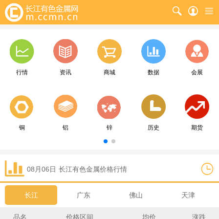
行情
资讯
商城
数据
会展
铜
铝
锌
历史
期货
08月06日
长江
有色金属价格行情
长江
广东
佛山
天津
品名
价格区间
均价
涨跌