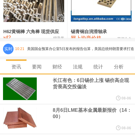
铸造铝合金锭(ZLD104)
24,100—24,300
24,200
100
压铸锌合金锭
26,250—26,450
26,350
500
硫酸镍
32,400—33,800
33,100
0
H62黄铜棒 六角棒 现货供应
锡青铜自润滑轴承
42
网上协商价格
氯化镍
38,300—40,300
39,300
0
¥
锦升发
芜湖合金
实时
10:21
美国国会预算办公室5日发布的报告估算，美国总统特朗普要求打造
的海军全新核动力“黄金舰队”可能需要在今后数十年间支出约2750
资讯
要闻
财经
法规
统计
分析
亿美元。其中，首艘“特朗普级”战列舰“无畏”号预估造价比原来至少
长江有色：6日锡价上涨 锡价高企现
货畏高交投偏淡
高50%。
08-06
芝加哥期权交易所全球市场公司（CBOE GLOBAL MARKETS
8月6日LME基本金属最新报价（14：
00）
INC）：CBOE 欧洲清算所将于 8 月 24 日起，将证券融资交易清算
08-06