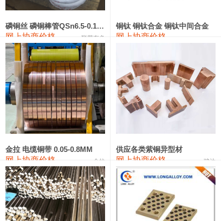
441#硅
9,500—9,700
9,600
0
金属硅553#-331#
9,300—10,700
10,000
0
磷铜丝 磷铜棒管QSn6.5-0.1 7-0.2 8-0.3
铜钛 铜钛合金 铜钛中间合金
网上协商价格
网上协商价格
联荣有色
金属硅3303#-2202#
10,400—14,200
12,300
0
漆包线
111,610—115,610
113,610
1,060
磷铜合金
110,400—117,200
113,800
1,050
无氧铜丝(硬)
109,350—109,650
109,500
1,060
R410A专用紫铜管
113,340—113,340
113,340
1,060
铸造铝合金锭(A356.2)
24,100—24,500
24,300
100
金拉 电缆铜带 0.05-0.8MM
供应各类紫铜异型材
网上协商价格
网上协商价格
金拉
骏达
铸造铝合金锭(A380）
26,200—26,400
26,300
100
铝合金ADC12
24,100—24,300
24,200
100
铸造铝合金锭(ZL102)
24,100—24,300
24,200
100