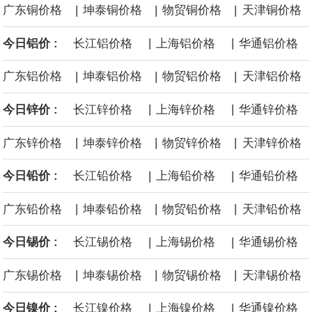
|
|
|
广东铜价格
坤泰铜价格
物贸铜价格
天津铜价格
沙特下调了对亚洲的主要原油价格，与此同时，各方正就一项旨在
|
|
今日铝价 :
长江铝价格
上海铝价格
华通铝价格
缓解霍尔木兹海峡航运压力的协议进行谈判。尽管胡塞武装的威胁
|
|
|
广东铝价格
坤泰铝价格
物贸铝价格
天津铝价格
危及了经由红海向东运输原油的替代路线，但沙特方面仍下调了价
|
|
今日锌价 :
长江锌价格
上海锌价格
华通锌价格
格。
|
|
|
广东锌价格
坤泰锌价格
物贸锌价格
天津锌价格
|
|
今日铅价 :
长江铅价格
上海铅价格
华通铅价格
|
|
|
广东铅价格
坤泰铅价格
物贸铅价格
天津铅价格
|
|
今日锡价 :
长江锡价格
上海锡价格
华通锡价格
|
|
|
广东锡价格
坤泰锡价格
物贸锡价格
天津锡价格
|
|
今日镍价 :
长江镍价格
上海镍价格
华通镍价格