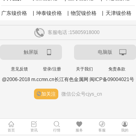
|
|
|
广东镍价格
坤泰镍价格
物贸镍价格
天津镍价格
客服电话 :15805918000
触屏版
电脑版
意见反馈
登录/注册
关于我们
免责条款
@2006-2018 m.ccmn.cn长江有色金属网 闽ICP备09004021号
加关注
微信公众号cjys_cn
首页
资讯
行情
服务
客服
我的