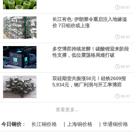
他与赫格塞思就弹药短缺问题发生冲突的报道是“完全没有根据的谣
08-07
长江有色: 伊朗禁令重启注入地缘溢
言”，他对赫格塞思所做的工作“非常满意”。
价 7日铝价或上涨
纽约期银突破64美元/盎司，日内涨3.91%。
08-07
多空博弈持续发酵！碳酸锂迎来阶段
据报道，威刚近日在法说会上表示，在需求增加、价格走高及货源
性支撑，低位震荡格局难打破
稳定的三大有利因素带动下，预期第3季度营运将优于第2季度，并
08-07
双硅期货共振涨56元！硅铁2609报
进一步扩大全年营运成果。
5,934元，钢厂利润与开工率博弈
美国国会预算办公室（CBO）于当地时间5日发布报告称，美国海军
08-07
查看更多...
计划建造的15艘核动力“特朗普级”（Trump-class）战列舰，从研发
|
|
今日铜价 :
长江铜价格
上海铜价格
华通铜价格
到采购的总费用可能高达2750亿美元，为美国有史以来最昂贵的水