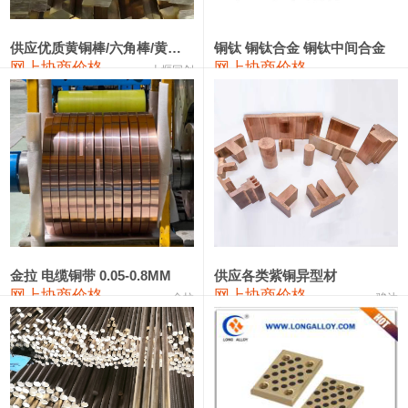
2202#硅
14,100—14,300
14,200
0
金属硅3303#-2202#
10,400—14,200
12,300
0
供应优质黄铜棒/六角棒/黄铜方板
铜钛 铜钛合金 铜钛中间合金
网上协商价格
网上协商价格
十堰同创
金属硅553#-331#
9,400—10,800
10,100
100
漆包线
111,970—115,970
113,970
360
磷铜合金
110,800—117,600
114,200
400
无氧铜丝(硬)
109,710—110,010
109,860
360
R410A专用紫铜管
113,700—113,700
113,700
360
铸造铝合金锭(A356.2)
24,300—24,700
24,500
200
金拉 电缆铜带 0.05-0.8MM
供应各类紫铜异型材
网上协商价格
网上协商价格
金拉
骏达
铸造铝合金锭(A380）
26,300—26,500
26,400
100
铝合金ADC12
24,200—24,400
24,300
100
铸造铝合金锭(ZL102)
24,300—24,500
24,400
200