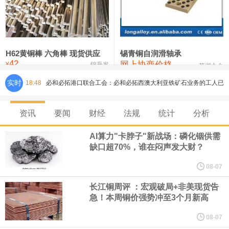
铸造铝合金锭(ZLD104)
24,300—24,500
24,400
200
压铸锌合金锭
26,500—26,700
26,600
250
硫酸镍
32,400—33,800
33,100
0
H62黄铜棒 六角棒 现货供应
锡青铜自润滑轴承
42
网上协商价格
氯化镍
38,300—40,300
39,300
0
¥
锦升发
芜湖合金
实时
18:48
必和必拓港口联合工会：必和必拓西澳大利亚铁矿石业务的工人已
通知，将于8月9日实施24小时停工。
资讯
要闻
财经
法规
统计
分析
8月7日，宇树科技董事长王兴兴网上路演时表示，报告期内，公司
AI算力"卡脖子"新战场：磷化铟供需
缺口超70%，谁在闷声发大财？
研发费用金额分别为4,995.18万元、7,001.70万元、14,496.56万
08-07
元，最近3年复合增长率达70.36%，呈快速增长趋势，并形成多项
长江铜周评 ：宏观破局+非美现货告
急！本周铜价强势冲至3个月新高
核心技术和知识产权。截至2026年1月31日，公司拥有262项专利权
08-07