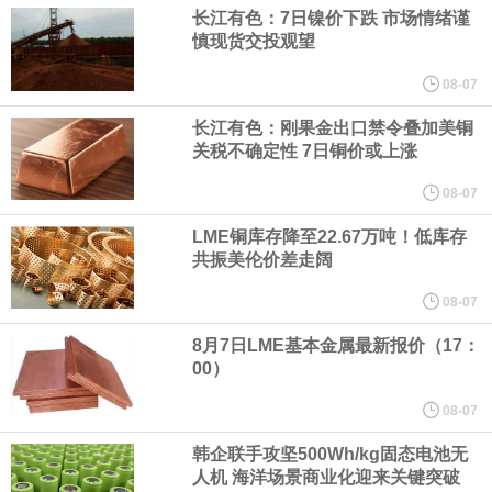
（含境内发明专利20项）。
长江有色：7日镍价下跌 市场情绪谨
慎现货交投观望
纽约期银日内涨4%，现报64.08美元/盎司。
08-07
宇树科技董事长、总经理兼首席技术官王兴兴在网上路演时表示，
长江有色：刚果金出口禁令叠加美铜
关税不确定性 7日铜价或上涨
经过多年研发创新和技术积累，公司逐步形成了包括一体化关节集
08-07
LME铜库存降至22.67万吨！低库存
成技术、高紧凑度机器人身体集成技术、机器人激光雷达全自研核
共振美伦价差走阔
心技术等多项已商业化应用的核心技术并已应用于公司的高性能通
08-07
8月7日LME基本金属最新报价（17：
用人形机器人、四足机器人等产品。
00）
美国总统特朗普6日否认他对国防部长赫格塞思不满，称对赫格塞思
08-07
韩企联手攻坚500Wh/kg固态电池无
所做的工作“非常满意”。特朗普在社交媒体上发帖称，一些媒体有关
人机 海洋场景商业化迎来关键突破