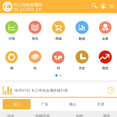
行情
资讯
商城
数据
会展
铜
铝
锌
历史
期货
08月07日
长江
有色金属价格行情
长江
广东
佛山
天津
品名
价格区间
均价
涨跌