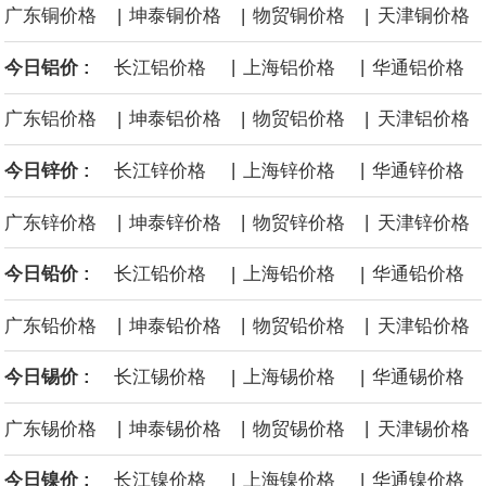
|
|
|
广东铜价格
坤泰铜价格
物贸铜价格
天津铜价格
面战舰项目之一。 根据CBO的初步估算，首舰造价约234亿美元，
|
|
今日铝价 :
长江铝价格
上海铝价格
华通铝价格
后续14艘平均每艘约180亿美元。
|
|
|
广东铝价格
坤泰铝价格
物贸铝价格
天津铝价格
黄金价格有望录得自今年1月以来最大单周涨幅。油价走弱为金价提
|
|
今日锌价 :
长江锌价格
上海锌价格
华通锌价格
供支撑，同时投资者正等待美国非农就业数据，以寻找美国利率前
|
|
|
广东锌价格
坤泰锌价格
物贸锌价格
天津锌价格
景的线索。StoneX高级分析师马特·辛普森表示，中东和平前景改善
|
|
今日铅价 :
长江铅价格
上海铅价格
华通铅价格
令市场通胀预期下降，推动黄金价格从此前持续数周、位于4000美
|
|
|
广东铅价格
坤泰铅价格
物贸铅价格
天津铅价格
元上方的盘整区间中进一步上涨。
|
|
今日锡价 :
长江锡价格
上海锡价格
华通锡价格
海力士：龙仁工厂将生产高带宽内存（HBM）及其他下一代动态随
|
|
|
广东锡价格
坤泰锡价格
物贸锡价格
天津锡价格
机存取存储器（DRAM）。
|
|
今日镍价 :
长江镍价格
上海镍价格
华通镍价格