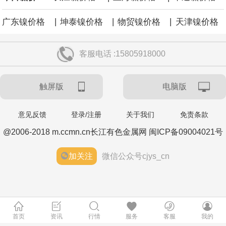
|
|
|
广东镍价格
坤泰镍价格
物贸镍价格
天津镍价格
客服电话 :15805918000
触屏版
电脑版
意见反馈
登录/注册
关于我们
免责条款
@2006-2018 m.ccmn.cn长江有色金属网 闽ICP备09004021号
加关注
微信公众号cjys_cn
首页
资讯
行情
服务
客服
我的