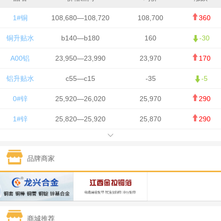
1#铜
108,680—108,720
108,700
360
铜升贴水
b140—b180
160
-30
A00铝
23,950—23,990
23,970
170
铝升贴水
c55—c15
-35
-5
0#锌
25,920—26,020
25,970
290
1#锌
25,820—25,920
25,870
290
1#铅
15,700—15,800
15,750
50
品牌商家
1#锡
434,000—436,000
435,000
-750
1#镍
129,550—130,750
130,150
-1,650
1#白银
15,100—15,110
15,105
-70
商城推荐
钯金
323—325
324
0