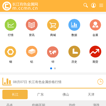
行情
资讯
商城
数据
会展
铜
铝
锌
历史
期货
08月07日
长江
有色金属价格行情
长江
广东
佛山
天津
品名
价格区间
均价
涨跌