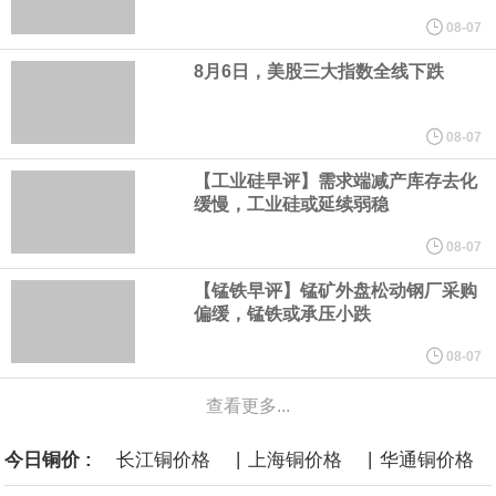
08-07
AirFirst正式签署实质性长期战略合作协议。双方将建立常态化技术
8月6日，美股三大指数全线下跌
共创与市场联动机制，围绕广钢气体自研的“Super-N”超高纯制氮解
08-07
决方案开展联合迭代与场景优化，针对韩国先进半导体制程标准持
【工业硅早评】需求端减产库存去化
续打磨定制化供气体系，推动技术方案在海外高端产线完成验证与
缓慢，工业硅或延续弱稳
08-07
规模化交付。
【锰铁早评】锰矿外盘松动钢厂采购
央行今日开展10亿元7天逆回购操作，投标量10亿元，中标量10亿
偏缓，锰铁或承压小跌
08-07
元，操作利率为1.40%，与此前持平。
查看更多...
央行公开市场今日净回笼1,330.0亿元人民币。
|
|
今日铜价 :
长江铜价格
上海铜价格
华通铜价格
当地时间8月6日，丰田汽车宣布在美国召回约50.8万辆2025至2026