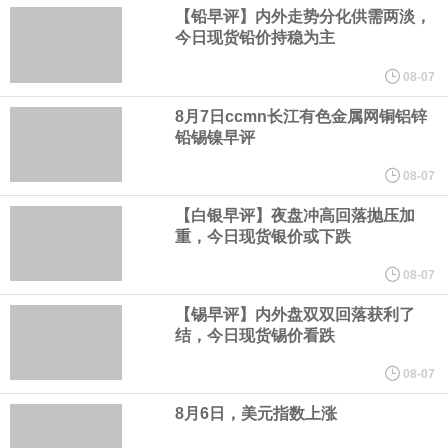
【铅早评】内外走势分化供需两淡，
的补救金，二者叠加达9.42亿美元。
今日现货铅价持稳为主
08-07
白宫已邀请美国关键矿产行业的顶级高管周五与总统唐纳德·特朗普
8月7日ccmn长江有色金属网铜铝锌
会面。据知情人士透露，此次活动旨在展示为促进关键矿产开发和
铅锡镍早评
08-07
加工所做的努力，并计划公布一些交易和谅解备忘录。
【白银早评】夜盘冲高回落抛压加
当地时间8月6日，德国能源企业RWE旗下美国海上风电业务已与美
重，今日现货银价或下跌
08-07
国内政部达成和解协议，美国政府支付12.2亿美元和解资金，RWE
【锡早评】内外盘双双回落获利了
将放弃位于纽约湾、加州近海和路易斯安那州近海的海上风电租赁
结，今日现货锡价看跌
08-07
权益。
8月6日，美元指数上涨
据广钢气体消息，8月6日，广钢气体与韩国头部工业气体服务商