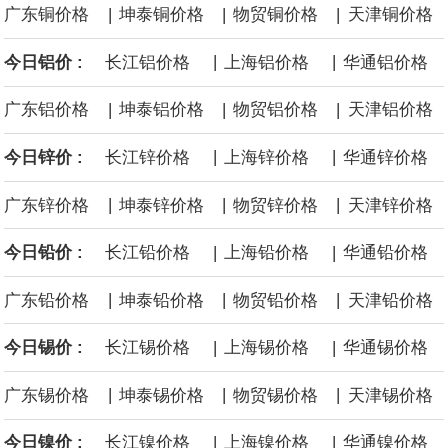
|
|
|
广东铜价格
坤泰铜价格
物贸铜价格
天津铜价格
年款凯美瑞（Camry）车型，原因是车辆7英寸组合仪表可能在启动
|
|
今日铝价 :
长江铝价格
上海铝价格
华通铝价格
时出现黑屏，导致转向灯、危险警示灯以及部分提示音功能失效。
|
|
|
广东铝价格
坤泰铝价格
物贸铝价格
天津铝价格
韩国经济日报援引不愿具名的业内人士消息，LG 集团会长具光谟下
|
|
今日锌价 :
长江锌价格
上海锌价格
华通锌价格
周将在硅谷的英伟达总部与黄仁勋会面。具光谟与黄仁勋曾于 6 月
|
|
|
广东锌价格
坤泰锌价格
物贸锌价格
天津锌价格
在首尔会晤，并宣布在机器人、人工智能基础设施、自动驾驶等领
|
|
今日铅价 :
长江铅价格
上海铅价格
华通铅价格
域开展合作；此后，LG CNS 及 LG 旗下其他子公司约 30 名高管已
|
|
|
广东铅价格
坤泰铅价格
物贸铅价格
天津铅价格
于 6 月 22 日到访英伟达总部。
|
|
今日锡价 :
长江锡价格
上海锡价格
华通锡价格
从工业和信息化部了解到，今年上半年，中小企业经济运行总体平
|
|
|
广东锡价格
坤泰锡价格
物贸锡价格
天津锡价格
稳，主要指标保持较快增长，企业效益持续改善。今年上半年，规
|
|
今日镍价 :
长江镍价格
上海镍价格
华通镍价格