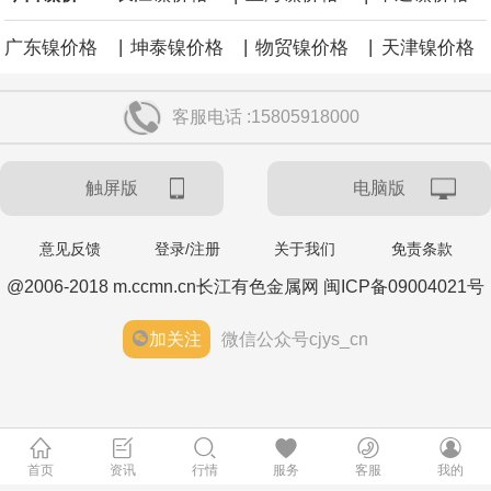
模以上工业中小企业增加值同比增长5.8%，营业收入同比增长
|
|
|
广东镍价格
坤泰镍价格
物贸镍价格
天津镍价格
7.7%，为2023年以来同期最高水平，利润总额同比增长16.9%，为
客服电话 :15805918000
2022年以来同期最高水平，生产经营稳步向好，盈利能力持续增
触屏版
电脑版
强。
意见反馈
登录/注册
关于我们
免责条款
伊朗议会主席团成员萨利米公开伊方拟议的霍尔木兹海峡战略管理
@2006-2018 m.ccmn.cn长江有色金属网 闽ICP备09004021号
方案初步文本细节，内容包括禁止敌对方面通过海峡等，违反规定
加关注
微信公众号cjys_cn
者将被处以最高达货物价值20%的罚款。该方案显示，美国、以色
列等国的船只将被禁止通过霍尔木兹海峡；与以色列有关的军用和
首页
资讯
行情
服务
客服
我的
民用货物不得通过该区域；参与针对“抵抗阵线”行动的船只或货物也