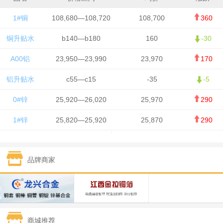
1#铜
108,680—108,720
108,700
360
铜升贴水
b140—b180
160
-30
A00铝
23,950—23,990
23,970
170
铝升贴水
c55—c15
-35
-5
0#锌
25,920—26,020
25,970
290
1#锌
25,820—25,920
25,870
290
1#铅
15,700—15,800
15,750
50
品牌商家
1#锡
434,000—436,000
435,000
-750
1#镍
129,550—130,750
130,150
-1,650
1#白银
15,100—15,110
15,105
-70
商城推荐
钯金
323—325
324
0