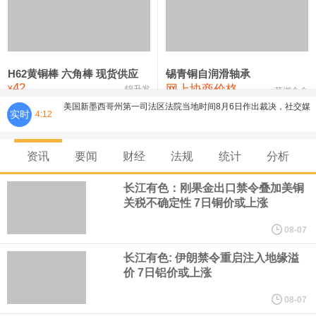
铸造铝合金锭(ZLD104)
24,300—24,500
24,400
200
压铸锌合金锭
26,500—26,700
26,600
250
硫酸镍
32,400—33,800
33,100
0
H62黄铜棒 六角棒 现货供应
锡青铜自润滑轴承
42
网上协商价格
氯化镍
38,300—40,300
39,300
0
¥
锦升发
美国新墨西哥州第一司法区法院当地时间8月6日作出裁决，社交媒
芜湖合金
实时
4:12
体“脸书（Facebook）”、“照片墙（Instagram）”的母公司美
资讯
要闻
财经
法规
统计
分析
国“元”公司应向该州一项基金支付5.67 亿美元，用于应对青少年因
长江有色：刚果金出口禁令叠加美铜
使用其产品而面临的心理健康问题。 这一裁决源于今年早些时候的
关税不确定性 7日铜价或上涨
08-07
一场审判。在那次审判中，新墨西哥州陪审团认定“元”公司需就涉嫌
长江有色: 伊朗禁令重启注入地缘溢
导致青少年心理健康问题及利用其产品进行性剥削的行为，承担
价 7日铝价或上涨
08-07
3.75亿美元的罚款。这5.67亿美元是在3.75亿美元罚款基础上追加