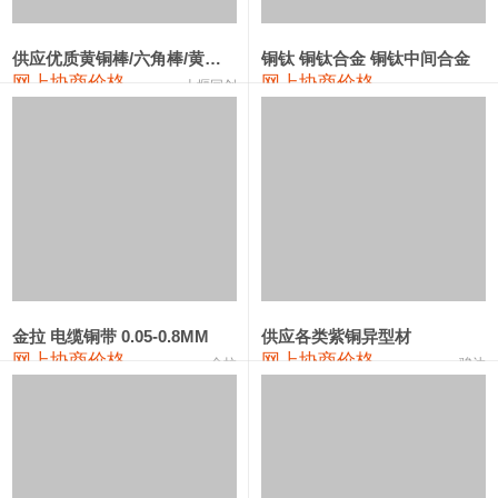
2202#硅
14,100—14,300
14,200
0
金属硅3303#-2202#
10,400—14,200
12,300
0
供应优质黄铜棒/六角棒/黄铜方板
铜钛 铜钛合金 铜钛中间合金
网上协商价格
网上协商价格
十堰同创
金属硅553#-331#
9,400—10,800
10,100
100
漆包线
111,970—115,970
113,970
360
磷铜合金
110,800—117,600
114,200
400
无氧铜丝(硬)
109,710—110,010
109,860
360
R410A专用紫铜管
113,700—113,700
113,700
360
铸造铝合金锭(A356.2)
24,300—24,700
24,500
200
金拉 电缆铜带 0.05-0.8MM
供应各类紫铜异型材
网上协商价格
网上协商价格
金拉
骏达
铸造铝合金锭(A380）
26,300—26,500
26,400
100
铝合金ADC12
24,200—24,400
24,300
100
铸造铝合金锭(ZL102)
24,300—24,500
24,400
200