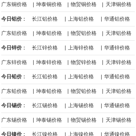
|
|
|
广东铜价格
坤泰铜价格
物贸铜价格
天津铜价格
黄金价格有望录得自今年1月以来最大单周涨幅。油价走弱为金价提
|
|
今日铝价 :
长江铝价格
上海铝价格
华通铝价格
供支撑，同时投资者正等待美国非农就业数据，以寻找美国利率前
|
|
|
广东铝价格
坤泰铝价格
物贸铝价格
天津铝价格
景的线索。StoneX高级分析师马特·辛普森表示，中东和平前景改善
|
|
今日锌价 :
长江锌价格
上海锌价格
华通锌价格
令市场通胀预期下降，推动黄金价格从此前持续数周、位于4000美
|
|
|
广东锌价格
坤泰锌价格
物贸锌价格
天津锌价格
元上方的盘整区间中进一步上涨。
|
|
今日铅价 :
长江铅价格
上海铅价格
华通铅价格
海力士：龙仁工厂将生产高带宽内存（HBM）及其他下一代动态随
|
|
|
广东铅价格
坤泰铅价格
物贸铅价格
天津铅价格
机存取存储器（DRAM）。
|
|
今日锡价 :
长江锡价格
上海锡价格
华通锡价格
必和必拓港口联合工会：必和必拓西澳大利亚铁矿石业务的工人已
|
|
|
广东锡价格
坤泰锡价格
物贸锡价格
天津锡价格
通知，将于8月9日实施24小时停工。
|
|
今日镍价 :
长江镍价格
上海镍价格
华通镍价格