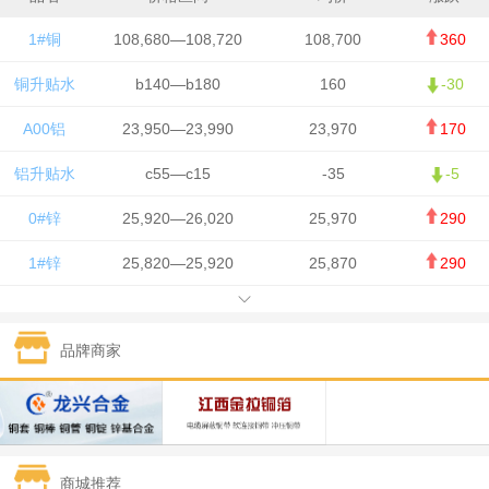
1#铜
108,680—108,720
108,700
360
铜升贴水
b140—b180
160
-30
A00铝
23,950—23,990
23,970
170
铝升贴水
c55—c15
-35
-5
0#锌
25,920—26,020
25,970
290
1#锌
25,820—25,920
25,870
290
1#铅
15,700—15,800
15,750
50
品牌商家
1#锡
434,000—436,000
435,000
-750
1#镍
129,550—130,750
130,150
-1,650
1#白银
15,100—15,110
15,105
-70
商城推荐
钯金
323—325
324
0