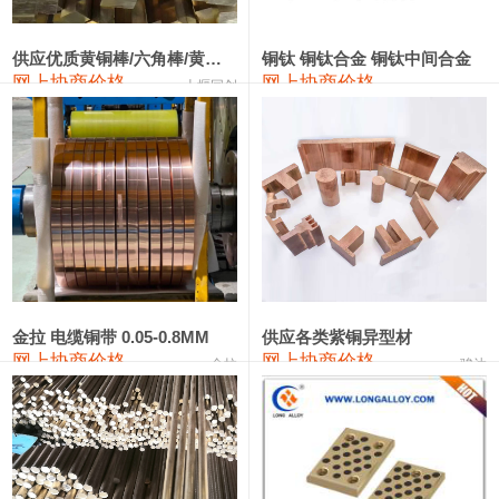
2202#硅
14,100—14,300
14,200
0
金属硅3303#-2202#
10,400—14,200
12,300
0
供应优质黄铜棒/六角棒/黄铜方板
铜钛 铜钛合金 铜钛中间合金
网上协商价格
网上协商价格
十堰同创
金属硅553#-331#
9,400—10,800
10,100
100
漆包线
111,970—115,970
113,970
360
磷铜合金
110,800—117,600
114,200
400
无氧铜丝(硬)
109,710—110,010
109,860
360
R410A专用紫铜管
113,700—113,700
113,700
360
铸造铝合金锭(A356.2)
24,300—24,700
24,500
200
金拉 电缆铜带 0.05-0.8MM
供应各类紫铜异型材
网上协商价格
网上协商价格
金拉
骏达
铸造铝合金锭(A380）
26,300—26,500
26,400
100
铝合金ADC12
24,200—24,400
24,300
100
铸造铝合金锭(ZL102)
24,300—24,500
24,400
200