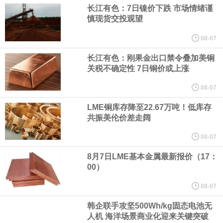
宇树科技董事长、总经理兼首席技术官王兴兴在网上路演时表示，
长江有色：7日镍价下跌 市场情绪谨
慎现货交投观望
经过多年研发创新和技术积累，公司逐步形成了包括一体化关节集
08-07
成技术、高紧凑度机器人身体集成技术、机器人激光雷达全自研核
长江有色：刚果金出口禁令叠加美铜
关税不确定性 7日铜价或上涨
心技术等多项已商业化应用的核心技术并已应用于公司的高性能通
08-07
LME铜库存降至22.67万吨！低库存
用人形机器人、四足机器人等产品。
共振美伦价差走阔
美国总统特朗普6日否认他对国防部长赫格塞思不满，称对赫格塞思
08-07
8月7日LME基本金属最新报价（17：
所做的工作“非常满意”。特朗普在社交媒体上发帖称，一些媒体有关
00）
他与赫格塞思就弹药短缺问题发生冲突的报道是“完全没有根据的谣
08-07
韩企联手攻坚500Wh/kg固态电池无
言”，他对赫格塞思所做的工作“非常满意”。
人机 海洋场景商业化迎来关键突破