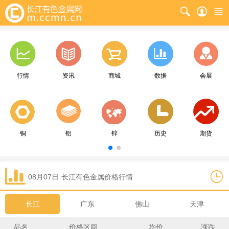
行情
资讯
商城
数据
会展
铜
铝
锌
历史
期货
08月07日
长江
有色金属价格行情
长江
广东
佛山
天津
品名
价格区间
均价
涨跌