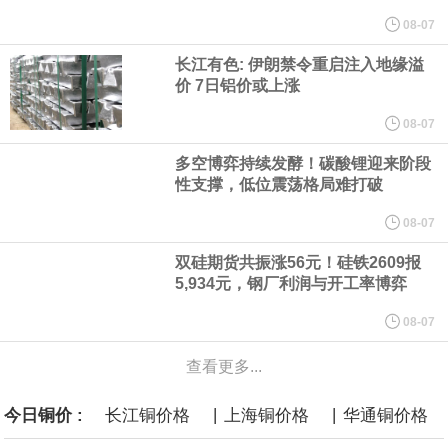
纽约期银突破64美元/盎司，日内涨3.91%。
08-07
长江有色: 伊朗禁令重启注入地缘溢
据报道，威刚近日在法说会上表示，在需求增加、价格走高及货源
价 7日铝价或上涨
稳定的三大有利因素带动下，预期第3季度营运将优于第2季度，并
08-07
多空博弈持续发酵！碳酸锂迎来阶段
进一步扩大全年营运成果。
性支撑，低位震荡格局难打破
美国国会预算办公室（CBO）于当地时间5日发布报告称，美国海军
08-07
双硅期货共振涨56元！硅铁2609报
计划建造的15艘核动力“特朗普级”（Trump-class）战列舰，从研发
5,934元，钢厂利润与开工率博弈
到采购的总费用可能高达2750亿美元，为美国有史以来最昂贵的水
08-07
查看更多...
面战舰项目之一。 根据CBO的初步估算，首舰造价约234亿美元，
|
|
今日铜价 :
长江铜价格
上海铜价格
华通铜价格
后续14艘平均每艘约180亿美元。