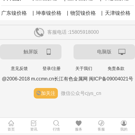
|
|
|
广东镍价格
坤泰镍价格
物贸镍价格
天津镍价格
客服电话 :15805918000
触屏版
电脑版
意见反馈
登录/注册
关于我们
免责条款
@2006-2018 m.ccmn.cn长江有色金属网 闽ICP备09004021号
加关注
微信公众号cjys_cn
首页
资讯
行情
服务
客服
我的