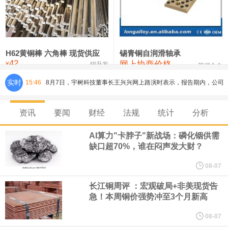
铸造铝合金锭(ZLD104)
24,300—24,500
24,400
200
压铸锌合金锭
26,500—26,700
26,600
250
硫酸镍
32,400—33,800
33,100
0
H62黄铜棒 六角棒 现货供应
锡青铜自润滑轴承
42
网上协商价格
氯化镍
38,300—40,300
39,300
0
¥
锦升发
芜湖合金
实时
15:46
8月7日，宇树科技董事长王兴兴网上路演时表示，报告期内，公司
研发费用金额分别为4,995.18万元、7,001.70万元、14,496.56万
资讯
要闻
财经
法规
统计
分析
元，最近3年复合增长率达70.36%，呈快速增长趋势，并形成多项
AI算力"卡脖子"新战场：磷化铟供需
缺口超70%，谁在闷声发大财？
核心技术和知识产权。截至2026年1月31日，公司拥有262项专利权
08-07
（含境内发明专利20项）。
长江铜周评 ：宏观破局+非美现货告
急！本周铜价强势冲至3个月新高
纽约期银日内涨4%，现报64.08美元/盎司。
08-07