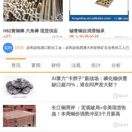
铸造铝合金锭(ZLD104)
24,300—24,500
24,400
200
压铸锌合金锭
26,500—26,700
26,600
250
硫酸镍
32,400—33,800
33,100
0
H62黄铜棒 六角棒 现货供应
锡青铜自润滑轴承
42
网上协商价格
氯化镍
38,300—40,300
39,300
0
¥
锦升发
芜湖合金
实时
19:02
必和必拓港口联合工会：必和必拓西澳大利亚铁矿石业务的工人已
通知，将于8月9日实施24小时停工。
资讯
要闻
财经
法规
统计
分析
8月7日，宇树科技董事长王兴兴网上路演时表示，报告期内，公司
AI算力"卡脖子"新战场：磷化铟供需
缺口超70%，谁在闷声发大财？
研发费用金额分别为4,995.18万元、7,001.70万元、14,496.56万
08-07
元，最近3年复合增长率达70.36%，呈快速增长趋势，并形成多项
长江铜周评 ：宏观破局+非美现货告
急！本周铜价强势冲至3个月新高
核心技术和知识产权。截至2026年1月31日，公司拥有262项专利权
08-07