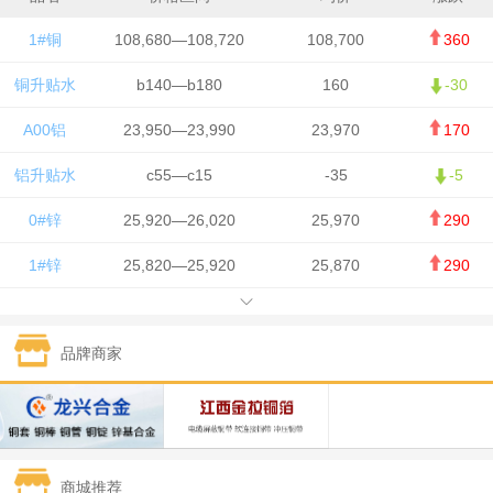
1#铜
108,680—108,720
108,700
360
铜升贴水
b140—b180
160
-30
A00铝
23,950—23,990
23,970
170
铝升贴水
c55—c15
-35
-5
0#锌
25,920—26,020
25,970
290
1#锌
25,820—25,920
25,870
290
1#铅
15,700—15,800
15,750
50
品牌商家
1#锡
434,000—436,000
435,000
-750
1#镍
129,550—130,750
130,150
-1,650
1#白银
15,100—15,110
15,105
-70
商城推荐
钯金
323—325
324
0