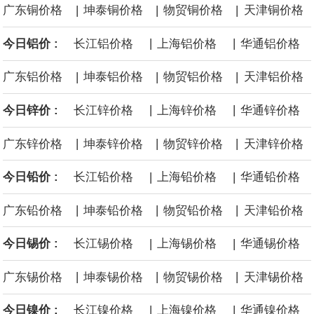
|
|
|
广东铜价格
坤泰铜价格
物贸铜价格
天津铜价格
面战舰项目之一。 根据CBO的初步估算，首舰造价约234亿美元，
|
|
今日铝价 :
长江铝价格
上海铝价格
华通铝价格
后续14艘平均每艘约180亿美元。
|
|
|
广东铝价格
坤泰铝价格
物贸铝价格
天津铝价格
黄金价格有望录得自今年1月以来最大单周涨幅。油价走弱为金价提
|
|
今日锌价 :
长江锌价格
上海锌价格
华通锌价格
供支撑，同时投资者正等待美国非农就业数据，以寻找美国利率前
|
|
|
广东锌价格
坤泰锌价格
物贸锌价格
天津锌价格
景的线索。StoneX高级分析师马特·辛普森表示，中东和平前景改善
|
|
今日铅价 :
长江铅价格
上海铅价格
华通铅价格
令市场通胀预期下降，推动黄金价格从此前持续数周、位于4000美
|
|
|
广东铅价格
坤泰铅价格
物贸铅价格
天津铅价格
元上方的盘整区间中进一步上涨。
|
|
今日锡价 :
长江锡价格
上海锡价格
华通锡价格
海力士：龙仁工厂将生产高带宽内存（HBM）及其他下一代动态随
|
|
|
广东锡价格
坤泰锡价格
物贸锡价格
天津锡价格
机存取存储器（DRAM）。
|
|
今日镍价 :
长江镍价格
上海镍价格
华通镍价格