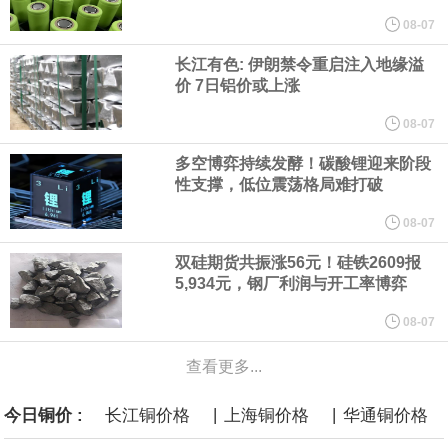
他与赫格塞思就弹药短缺问题发生冲突的报道是“完全没有根据的谣
08-07
长江有色: 伊朗禁令重启注入地缘溢
言”，他对赫格塞思所做的工作“非常满意”。
价 7日铝价或上涨
纽约期银突破64美元/盎司，日内涨3.91%。
08-07
多空博弈持续发酵！碳酸锂迎来阶段
据报道，威刚近日在法说会上表示，在需求增加、价格走高及货源
性支撑，低位震荡格局难打破
稳定的三大有利因素带动下，预期第3季度营运将优于第2季度，并
08-07
双硅期货共振涨56元！硅铁2609报
进一步扩大全年营运成果。
5,934元，钢厂利润与开工率博弈
美国国会预算办公室（CBO）于当地时间5日发布报告称，美国海军
08-07
查看更多...
计划建造的15艘核动力“特朗普级”（Trump-class）战列舰，从研发
|
|
今日铜价 :
长江铜价格
上海铜价格
华通铜价格
到采购的总费用可能高达2750亿美元，为美国有史以来最昂贵的水