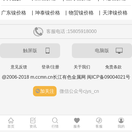
|
|
|
广东镍价格
坤泰镍价格
物贸镍价格
天津镍价格
客服电话 :15805918000
触屏版
电脑版
意见反馈
登录/注册
关于我们
免责条款
@2006-2018 m.ccmn.cn长江有色金属网 闽ICP备09004021号
加关注
微信公众号cjys_cn
首页
资讯
行情
服务
客服
我的