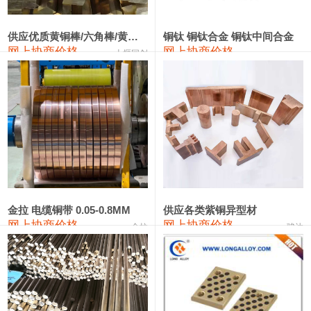
2202#硅
14,100—14,300
14,200
0
金属硅3303#-2202#
10,400—14,200
12,300
0
供应优质黄铜棒/六角棒/黄铜方板
铜钛 铜钛合金 铜钛中间合金
网上协商价格
网上协商价格
十堰同创
金属硅553#-331#
9,400—10,800
10,100
100
漆包线
111,970—115,970
113,970
360
磷铜合金
110,800—117,600
114,200
400
无氧铜丝(硬)
109,710—110,010
109,860
360
R410A专用紫铜管
113,700—113,700
113,700
360
铸造铝合金锭(A356.2)
24,300—24,700
24,500
200
金拉 电缆铜带 0.05-0.8MM
供应各类紫铜异型材
网上协商价格
网上协商价格
金拉
骏达
铸造铝合金锭(A380）
26,300—26,500
26,400
100
铝合金ADC12
24,200—24,400
24,300
100
铸造铝合金锭(ZL102)
24,300—24,500
24,400
200