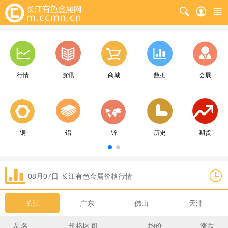
行情
资讯
商城
数据
会展
铜
铝
锌
历史
期货
08月07日
长江
有色金属价格行情
长江
广东
佛山
天津
品名
价格区间
均价
涨跌