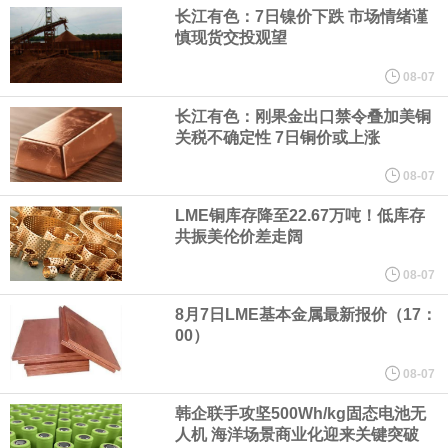
（含境内发明专利20项）。
长江有色：7日镍价下跌 市场情绪谨
慎现货交投观望
纽约期银日内涨4%，现报64.08美元/盎司。
08-07
宇树科技董事长、总经理兼首席技术官王兴兴在网上路演时表示，
长江有色：刚果金出口禁令叠加美铜
关税不确定性 7日铜价或上涨
经过多年研发创新和技术积累，公司逐步形成了包括一体化关节集
08-07
LME铜库存降至22.67万吨！低库存
成技术、高紧凑度机器人身体集成技术、机器人激光雷达全自研核
共振美伦价差走阔
心技术等多项已商业化应用的核心技术并已应用于公司的高性能通
08-07
8月7日LME基本金属最新报价（17：
用人形机器人、四足机器人等产品。
00）
美国总统特朗普6日否认他对国防部长赫格塞思不满，称对赫格塞思
08-07
韩企联手攻坚500Wh/kg固态电池无
所做的工作“非常满意”。特朗普在社交媒体上发帖称，一些媒体有关
人机 海洋场景商业化迎来关键突破