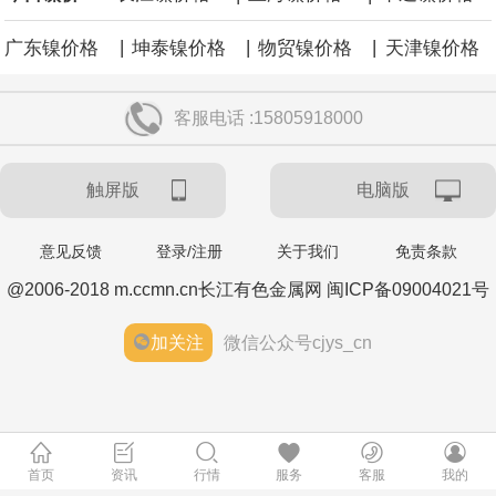
|
|
|
广东镍价格
坤泰镍价格
物贸镍价格
天津镍价格
客服电话 :15805918000
触屏版
电脑版
意见反馈
登录/注册
关于我们
免责条款
@2006-2018 m.ccmn.cn长江有色金属网 闽ICP备09004021号
加关注
微信公众号cjys_cn
首页
资讯
行情
服务
客服
我的