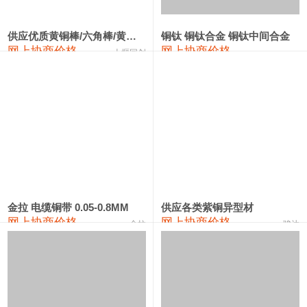
441#硅
9,500—9,700
9,600
0
金属硅553#-331#
9,300—10,700
10,000
0
供应优质黄铜棒/六角棒/黄铜方板
铜钛 铜钛合金 铜钛中间合金
网上协商价格
网上协商价格
十堰同创
金属硅3303#-2202#
10,400—14,200
12,300
0
漆包线
111,610—115,610
113,610
1,060
磷铜合金
110,400—117,200
113,800
1,050
无氧铜丝(硬)
109,350—109,650
109,500
1,060
R410A专用紫铜管
113,340—113,340
113,340
1,060
铸造铝合金锭(A356.2)
24,100—24,500
24,300
100
金拉 电缆铜带 0.05-0.8MM
供应各类紫铜异型材
网上协商价格
网上协商价格
金拉
骏达
铸造铝合金锭(A380）
26,200—26,400
26,300
100
铝合金ADC12
24,100—24,300
24,200
100
铸造铝合金锭(ZL102)
24,100—24,300
24,200
100