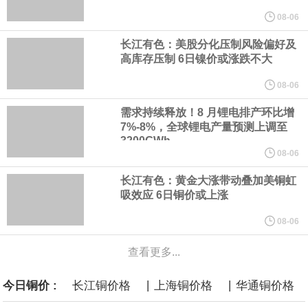
山东黄金公告称，截至 2026 年 7 月 31 日，公司注册股本总额为
08-06
长江有色：美股分化压制风险偏好及
46.10 亿元，较上月无变动。其中，H 股法定/注册股本为 9.95 亿
高库存压制 6日镍价或涨跌不大
元，已发行股份总数为 995,486,178 股；A股法定/注册股本为
08-06
需求持续释放！8 月锂电排产环比增
36.14 亿元，已发行股份总数为 3,614,443,347 股，本月均无增
7%-8%，全球锂电产量预测上调至
3200GWh
减。H 股已符合适用的公众持股量要求。
08-06
长江有色：黄金大涨带动叠加美铜虹
本田：熊本摩托车工厂已于周三恢复部分生产运营。
吸效应 6日铜价或上涨
8月5日，华为WATCH GT 7系列正式发布，搭载高硅叠片异形电
08-06
查看更多...
池，配备64GB内存，首发室内滑雪、腕上转弯检测、G-Force滑雪
|
|
今日铜价 :
长江铜价格
上海铜价格
华通铜价格
数据等功能，并支持AI运动解读，售价1588元起。