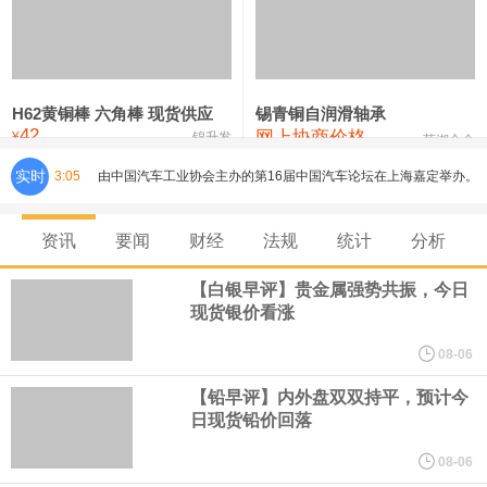
铸造铝合金锭(ZLD104)
24,100—24,300
24,200
100
压铸锌合金锭
26,250—26,450
26,350
500
硫酸镍
32,400—33,800
33,100
0
H62黄铜棒 六角棒 现货供应
锡青铜自润滑轴承
42
网上协商价格
氯化镍
38,300—40,300
39,300
0
¥
锦升发
芜湖合金
实时
3:05
由中国汽车工业协会主办的第16届中国汽车论坛在上海嘉定举办。
论坛期间，中国汽车工业协会正式宣布启动成立"自动驾驶汽车产业
资讯
要闻
财经
法规
统计
分析
发展联席会"，并举行成立启动仪式。启动仪式上，中国汽车工业协
【白银早评】贵金属强势共振，今日
现货银价看涨
会表示，联席会将坚持"以安全为底线，以创新为动力，以协同促发
08-06
展"，与行业各方携手，共同推动我国自动驾驶产业安全、有序、规
【铅早评】内外盘双双持平，预计今
日现货铅价回落
模化发展，为建设汽车强国、培育新质生产力贡献产业力量。联席
08-06