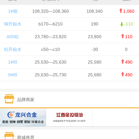
1#铜
108,320—108,360
108,340
1,060
铜升贴水
b170—b210
190
-110
A00铝
23,780—23,820
23,800
110
铝升贴水
c50—c10
-30
0
1#锌
25,530—25,630
25,580
490
0#锌
25,630—25,730
25,680
490
1#铅
15,650—15,750
15,700
-50
品牌商家
1#锡
434,750—436,750
435,750
7,000
1#镍
131,200—132,400
131,800
850
1#白银
15,170—15,180
15,175
615
商城推荐
钯金
323—325
324
5