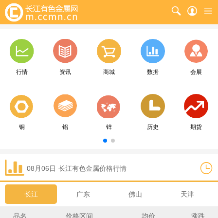
行情
资讯
商城
数据
会展
铜
铝
锌
历史
期货
08月06日
长江
有色金属价格行情
长江
广东
佛山
天津
品名
价格区间
均价
涨跌