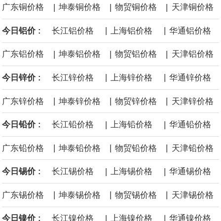
|
|
|
广东铜价格
坤泰铜价格
物贸铜价格
天津铜价格
英国7月服务业PMI终值 52.1，预期51.8，前值51.8。
|
|
今日铝价 :
长江铝价格
上海铝价格
华通铝价格
福田汽车公告，2026年7月汽车产品产量47934辆，去年同期40313
|
|
|
广东铝价格
坤泰铝价格
物贸铝价格
天津铝价格
辆；销量51784辆，去年同期45974辆。其中，新能源汽车产量
|
|
今日锌价 :
长江锌价格
上海锌价格
华通锌价格
10771辆，去年同期8294辆；销量11288辆，去年同期7794辆。本
|
|
|
广东锌价格
坤泰锌价格
物贸锌价格
天津锌价格
年累计汽车产品产量40.74万辆，去年同期38万辆，累计同比增
|
|
今日铅价 :
长江铅价格
上海铅价格
华通铅价格
7.22%；累计销量41.22万辆，去年同期37.34万辆，累计同比增
|
|
|
广东铅价格
坤泰铅价格
物贸铅价格
天津铅价格
10.38%。发动机产品（含福康）本月销量29304台，去年同期
|
|
今日锡价 :
长江锡价格
上海锡价格
华通锡价格
19422台；本年累计销量18.71万台，去年同期15.33万台，累计同
|
|
|
广东锡价格
坤泰锡价格
物贸锡价格
天津锡价格
比增22.08%。
|
|
今日镍价 :
长江镍价格
上海镍价格
华通镍价格