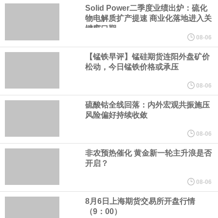
会诚挚邀请整车企业、自动驾驶解决方案商、芯片与传感器企业、
Solid Power二季度业绩出炉：硫化
物电解质扩产提速 商业化落地进入关
键窗口期
软件与通信企业、测试认证机构、高校及科研院所等产业链相关单
08-06
位加入，共商发展大计，共建协同机制，共享产业成果。
【锰铁早评】锰硅期货连阳外盘矿价
松动，今日锰铁价格或承压
8月5日，长鑫科技大宗交易成交124万股，成交额6733.2万元，占
08-06
硫酸钴全线回落：内外宏观共振施压
当日总成交额的0.21%，成交价54.3元，较市场收盘价54.3元持
风险偏好持续收敛
平。
08-06
非农预热催化 黄金新一轮主升浪是否
欧洲央行表示，各银行在该行的隔夜存款规模达 2 万亿欧元。
开启？
俄财政部自 8 月 7 日起将加大黄金及外汇购入规模。
08-06
8月6日上海期货交易所开盘行情
欧元区6月PPI月率 -0.3%，预期-0.3%，前值0.20%。
（9：00）