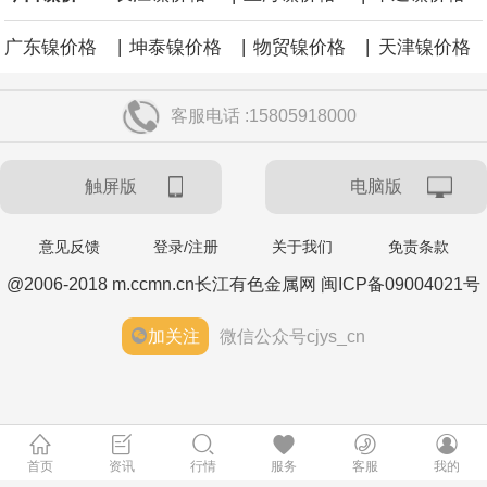
|
|
|
广东镍价格
坤泰镍价格
物贸镍价格
天津镍价格
客服电话 :15805918000
触屏版
电脑版
意见反馈
登录/注册
关于我们
免责条款
@2006-2018 m.ccmn.cn长江有色金属网 闽ICP备09004021号
加关注
微信公众号cjys_cn
首页
资讯
行情
服务
客服
我的