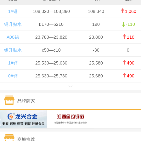
1#铜
108,320—108,360
108,340
1,060
铜升贴水
b170—b210
190
-110
A00铝
23,780—23,820
23,800
110
铝升贴水
c50—c10
-30
0
1#锌
25,530—25,630
25,580
490
0#锌
25,630—25,730
25,680
490
1#铅
15,650—15,750
15,700
-50
品牌商家
1#锡
434,750—436,750
435,750
7,000
1#镍
131,200—132,400
131,800
850
1#白银
15,170—15,180
15,175
615
商城推荐
钯金
323—325
324
5