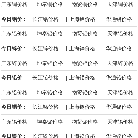
|
|
|
广东铜价格
坤泰铜价格
物贸铜价格
天津铜价格
沙特下调了对亚洲的主要原油价格，与此同时，各方正就一项旨在
|
|
今日铝价 :
长江铝价格
上海铝价格
华通铝价格
缓解霍尔木兹海峡航运压力的协议进行谈判。尽管胡塞武装的威胁
|
|
|
广东铝价格
坤泰铝价格
物贸铝价格
天津铝价格
危及了经由红海向东运输原油的替代路线，但沙特方面仍下调了价
|
|
今日锌价 :
长江锌价格
上海锌价格
华通锌价格
格。
|
|
|
广东锌价格
坤泰锌价格
物贸锌价格
天津锌价格
|
|
今日铅价 :
长江铅价格
上海铅价格
华通铅价格
|
|
|
广东铅价格
坤泰铅价格
物贸铅价格
天津铅价格
|
|
今日锡价 :
长江锡价格
上海锡价格
华通锡价格
|
|
|
广东锡价格
坤泰锡价格
物贸锡价格
天津锡价格
|
|
今日镍价 :
长江镍价格
上海镍价格
华通镍价格