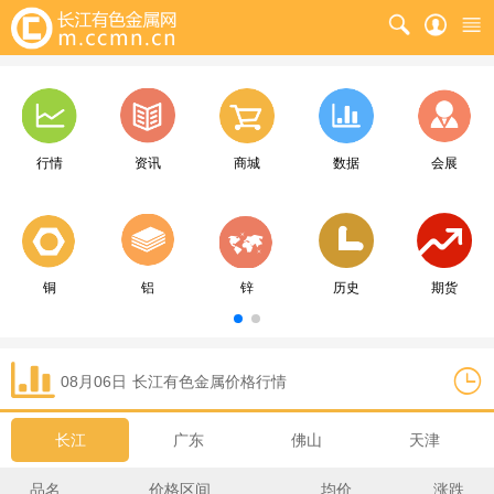
行情
资讯
商城
数据
会展
铜
铝
锌
历史
期货
08月06日
长江
有色金属价格行情
长江
广东
佛山
天津
品名
价格区间
均价
涨跌