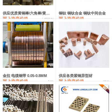
441#硅
9,500—9,700
9,600
0
金属硅553#-331#
9,300—10,700
10,000
0
供应优质黄铜棒/六角棒/黄铜方板
铜钛 铜钛合金 铜钛中间合金
网上协商价格
网上协商价格
十堰同创
金属硅3303#-2202#
10,400—14,200
12,300
0
漆包线
111,610—115,610
113,610
1,060
磷铜合金
110,400—117,200
113,800
1,050
无氧铜丝(硬)
109,350—109,650
109,500
1,060
R410A专用紫铜管
113,340—113,340
113,340
1,060
铸造铝合金锭(A356.2)
24,100—24,500
24,300
100
金拉 电缆铜带 0.05-0.8MM
供应各类紫铜异型材
网上协商价格
网上协商价格
金拉
骏达
铸造铝合金锭(A380）
26,200—26,400
26,300
100
铝合金ADC12
24,100—24,300
24,200
100
铸造铝合金锭(ZL102)
24,100—24,300
24,200
100