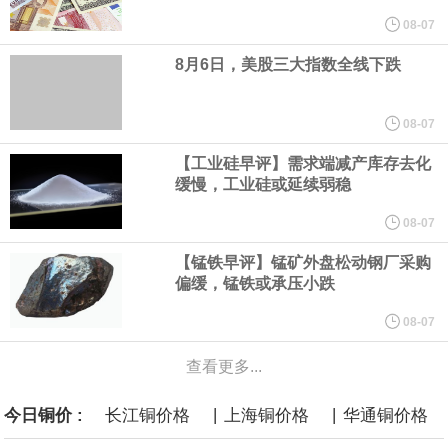
美元的项目制造重重阻碍
08-07
8月6日，美股三大指数全线下跌
欧股开盘涨跌不一，德国DAX指数跌0.29%，英国富时100指数涨
0.08%，法国CAC40指数涨0.03%，欧洲斯托克50指数跌0.15%，
08-07
【工业硅早评】需求端减产库存去化
意大利富时MIB指数跌0.18%。
缓慢，工业硅或延续弱稳
LME伦镍日内跌超3.00%，现报16574.100美元/吨。
08-07
【锰铁早评】锰矿外盘松动钢厂采购
瑞士7月季调后失业率 3.1%，预期 3.1%，前值 3.1%。瑞士7月未
偏缓，锰铁或承压小跌
季调失业率 3%，预期 3%，前值 2.9%。
08-07
查看更多...
商品期货收盘，黄金连续涨3.44%，焦炭连续涨2.72%，铁矿石连续
|
|
今日铜价 :
长江铜价格
上海铜价格
华通铜价格
涨2.64%，镍连续跌2.62%，白银连续涨2.61%。