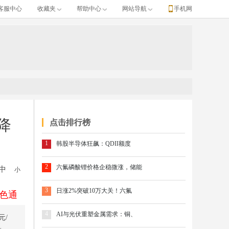
客服中心
收藏夹
帮助中心
网站导航
手机网
降
点击排行榜
1
韩股半导体狂飙：QDII额度
2
六氟磷酸锂价格企稳微涨，储能
中
小
3
日涨2%突破10万大关！六氟
色通
4
AI与光伏重塑金属需求：铜、
元/