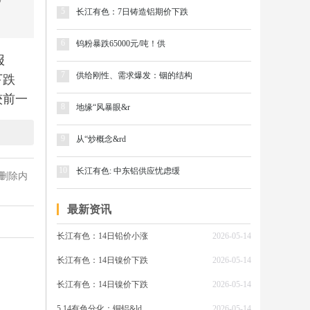
/
5
长江有色：7日铸造铝期价下跌
6
钨粉暴跌65000元/吨！供
报
7
供给刚性、需求爆发：铟的结构
下跌
较前一
8
地缘“风暴眼&r
9
从“炒概念&rd
长江现货
10
长江有色: 中东铝供应忧虑缓
50元/
删除内
最新资讯
长江有色：14日铅价小涨
2026-05-14
导体需
强、美
长江有色：14日镍价下跌
2026-05-14
国内下
长江有色：14日镍价下跌
2026-05-14
头获利
5.14有色分化：铜铝&ld
2026-05-14