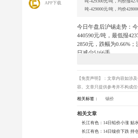
吨-429300元/吨，均价报4
APP下载
吨-429000元/吨，均价42
今日午盘后沪锡走势：今日
440590元/吨，最低报42
2850元，跌幅为0.66%
日减少5166手。
今日现货锡价走势：据
长
426300元/吨-42930
市场1#锡价报427000元/
【免责声明】：文章内容如涉及
吨。
容。文章只提供参考并不构成任何投
相关标签：
锡价
ccmn锡市分析：算力热
相关文章
求旺盛，却难挡价格回调
长江有色：14日铅价小涨 贴
联储加息预期升温，叠加
游需求复苏不及预期，采