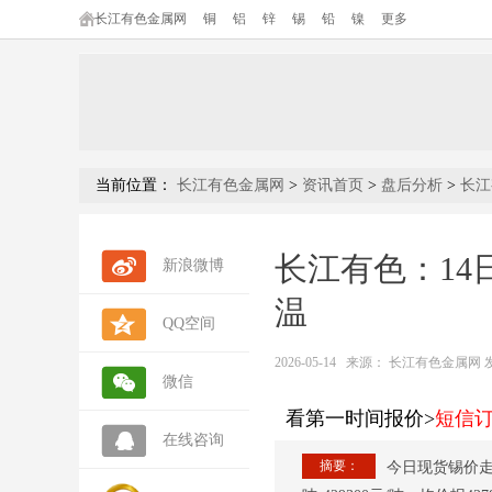
长江有色金属网
铜
铝
锌
锡
铅
镍
更多
当前位置：
长江有色金属网
>
资讯首页
>
盘后分析
>
长江
长江有色：14
新浪微博
温
QQ空间
2026-05-14
来源：
长江有色金属网 发布人
微信
看第一时间报价>
短信
在线咨询
摘要：
今日现货锡价走势