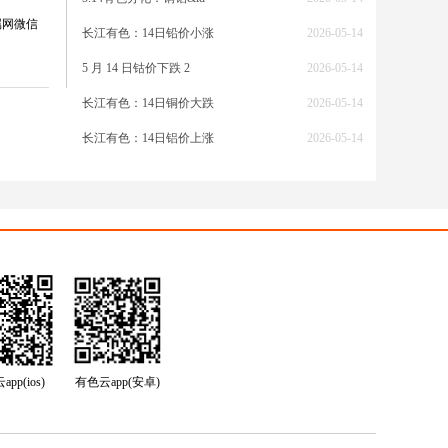
属网微信
长江有色：14日铅价小涨
2026-05-14
5 月 14 日钴价下跌 2
2026-05-14
锡矿石
献有
长江有色：14日铜价大跌
2026-05-14
支撑高
长江有色：14日铝价上涨
2026-05-14
动，下
美国零
短期锡
支撑，
性与库
pp(ios)
有色云app(安卓)
网