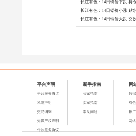
了结，共同拖累锡价冲高
长江有色：14日铅价小涨 贴
长江有色：14日铜价大跌 交
原材料与产业链及现货交
及锡精矿供应偏紧，辅助
限，整体呈紧平衡态势。
端需求，传统领域需求疲
游观望为主，仅少量刚需
宏观面前瞻及锡价走势预
5.14-15日前瞻：震
平台声明
新手指南
网
售销售数据、中国工业增
平台服务协议
买家指南
数据
价维持震荡偏弱，区间4
私隐声明
卖家指南
有色
科技股强势则可依托半导
交易细则
常见问题
推广
存压力制约上行，多空博
知识产权声明
网络
（注：本文为原创分析，
付款服务协议
www.ccmn.cn电话：0592-