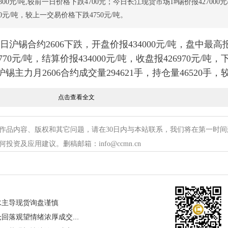
27800元/吨,较前一日价格下跌4700元；今日长江现货市场1#锡价报427000元
8000元/吨，较上一交易价格下跌4750元/吨。
沪锡合约2606下跌，开盘价报434000元/吨，盘中最高
3770元/吨，结算价报434000元/吨，收盘报426970元/吨，
；沪锡主力月2606合约成交量294621手，持仓量46520手，
点击查看全文
江有色金属网
获悉，5月14日ccmn长江综合市场
1#锡
价报
0元/吨，均价报427800元/吨,较前一日价格下跌4700元；今日
吨-429000元/吨，均价428000元/吨，较上一交易价格下跌47
作品内容、版权和其它问题，请在30日内与本站联系，我们将在第一时间
资及应用建议。删稿邮箱：info@ccmn.cn
潮下锡价意外“刹车”，5月14日上演冲高回落戏码。尽管半
，背后核心是内外宏观共振的双重博弈。外部，美元走
水主导现货询盘谨慎
美股分化、避险情绪蔓延，压制工业金属走势；内部，
购趋于谨慎，叠加监管引导大宗商品价格稳定、前期多
长江有色：14日镍价下跌 持仓回落观望情绪浓厚成交清淡