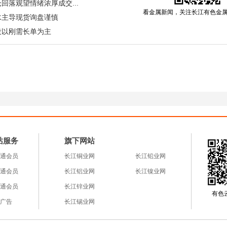
后回落，短期多空博弈加剧。
长江有色：14日镍价下跌 持仓回落观望情绪浓厚成交清淡
看金属新闻，关注长江有色金
水主导现货询盘谨慎
投以刚需长单为主
投：分化凸显，成交遇冷。原材料端结构性分化加剧，
原料价格上行抬升冶炼成本，再生锡受技术限制供应贡
产业链呈现“矿端紧、冶炼稳、消费分化”格局，AI算力
软。今日锡价震荡下跌，现货交投清淡，贸易商报价松
采购，库存小幅累积。
测
荡格局难改，宏观主导走势。宏观焦点聚焦美联储官员讲话、
站服务
旗下网站
加值发布，以及缅甸佤邦复产、刚果（金）冲突进展。
通会员
长江铜业网
长江铅业网
2-43万元/吨，美元走势为关键变量，其走强或致锡价下探
通会员
长江铝业网
长江镍业网
体需求限制跌幅；供应收缩提供底部支撑，宏观不确定
通会员
长江锌业网
有色云a
弈延续，建议投资者观望避险。
广告
长江锡业网
仅供参考，不构成投资建议。数据支持：长江有色金属
5668838）