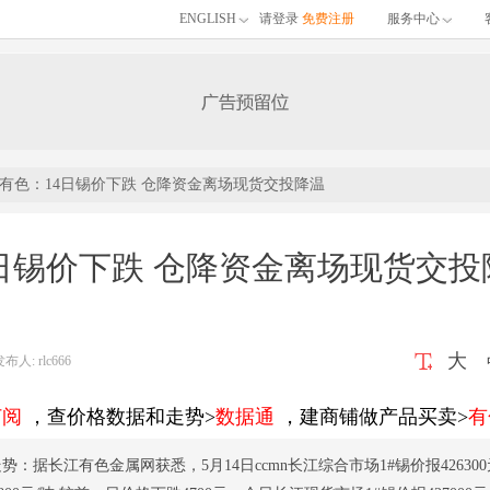
ENGLISH
请登录
免费注册
服务中心
有色：14日锡价下跌 仓降资金离场现货交投降温
日锡价下跌 仓降资金离场现货交投
大
: rlc666
订阅
，查价格数据和走势>
数据通
，建商铺做产品买卖>
有
：据长江有色金属网获悉，5月14日ccmn长江综合市场1#锡价报426300