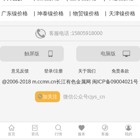
|
|
|
广东镍价格
坤泰镍价格
物贸镍价格
天津镍价格
客服电话 :15805918000
触屏版
电脑版
意见反馈
登录/注册
关于我们
免责条款
@2006-2018 m.ccmn.cn长江有色金属网 闽ICP备09004021号
加关注
微信公众号cjys_cn
首页
资讯
行情
服务
客服
我的