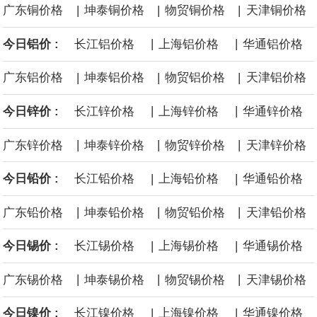
|
|
|
广东铜价格
坤泰铜价格
物贸铜价格
天津铜价格
后续14艘平均每艘约180亿美元。
|
|
今日铝价 :
长江铝价格
上海铝价格
华通铝价格
黄金价格有望录得自今年1月以来最大单周涨幅。油价走弱为金价提
|
|
|
广东铝价格
坤泰铝价格
物贸铝价格
天津铝价格
供支撑，同时投资者正等待美国非农就业数据，以寻找美国利率前
|
|
今日锌价 :
长江锌价格
上海锌价格
华通锌价格
景的线索。StoneX高级分析师马特·辛普森表示，中东和平前景改善
|
|
|
广东锌价格
坤泰锌价格
物贸锌价格
天津锌价格
令市场通胀预期下降，推动黄金价格从此前持续数周、位于4000美
|
|
今日铅价 :
长江铅价格
上海铅价格
华通铅价格
元上方的盘整区间中进一步上涨。
|
|
|
广东铅价格
坤泰铅价格
物贸铅价格
天津铅价格
海力士：龙仁工厂将生产高带宽内存（HBM）及其他下一代动态随
|
|
今日锡价 :
长江锡价格
上海锡价格
华通锡价格
机存取存储器（DRAM）。
|
|
|
广东锡价格
坤泰锡价格
物贸锡价格
天津锡价格
|
|
今日镍价 :
长江镍价格
上海镍价格
华通镍价格