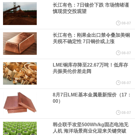
长江有色：7日镍价下跌 市场情绪谨
纽约期银日内涨4%，现报64.08美元/盎司。
慎现货交投观望
宇树科技董事长、总经理兼首席技术官王兴兴在网上路演时表示，
08-07
长江有色：刚果金出口禁令叠加美铜
经过多年研发创新和技术积累，公司逐步形成了包括一体化关节集
关税不确定性 7日铜价或上涨
成技术、高紧凑度机器人身体集成技术、机器人激光雷达全自研核
08-07
LME铜库存降至22.67万吨！低库存
心技术等多项已商业化应用的核心技术并已应用于公司的高性能通
共振美伦价差走阔
08-07
用人形机器人、四足机器人等产品。
8月7日LME基本金属最新报价（17：
美国总统特朗普6日否认他对国防部长赫格塞思不满，称对赫格塞思
00）
08-07
所做的工作“非常满意”。特朗普在社交媒体上发帖称，一些媒体有关
韩企联手攻坚500Wh/kg固态电池无
他与赫格塞思就弹药短缺问题发生冲突的报道是“完全没有根据的谣
人机 海洋场景商业化迎来关键突破