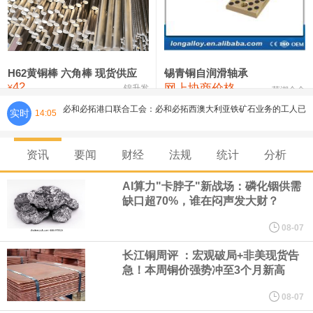
铸造铝合金锭(ZLD104)
24,300—24,500
24,400
200
压铸锌合金锭
26,500—26,700
26,600
250
硫酸镍
32,400—33,800
33,100
0
H62黄铜棒 六角棒 现货供应
锡青铜自润滑轴承
42
必和必拓港口联合工会：必和必拓西澳大利亚铁矿石业务的工人已
网上协商价格
氯化镍
38,300—40,300
39,300
0
¥
锦升发
芜湖合金
实时
14:05
通知，将于8月9日实施24小时停工。
资讯
要闻
财经
法规
统计
分析
8月7日，宇树科技董事长王兴兴网上路演时表示，报告期内，公司
AI算力"卡脖子"新战场：磷化铟供需
研发费用金额分别为4,995.18万元、7,001.70万元、14,496.56万
缺口超70%，谁在闷声发大财？
元，最近3年复合增长率达70.36%，呈快速增长趋势，并形成多项
08-07
长江铜周评 ：宏观破局+非美现货告
核心技术和知识产权。截至2026年1月31日，公司拥有262项专利权
急！本周铜价强势冲至3个月新高
（含境内发明专利20项）。
08-07