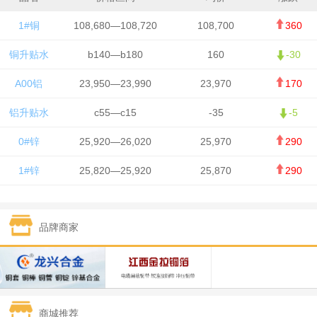
1#铜
108,680—108,720
108,700
360
铜升贴水
b140—b180
160
-30
A00铝
23,950—23,990
23,970
170
铝升贴水
c55—c15
-35
-5
0#锌
25,920—26,020
25,970
290
1#锌
25,820—25,920
25,870
290
1#铅
15,700—15,800
15,750
50
品牌商家
1#锡
434,000—436,000
435,000
-750
1#镍
129,550—130,750
130,150
-1,650
1#白银
15,100—15,110
15,105
-70
商城推荐
钯金
323—325
324
0