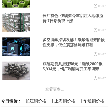
08-07
言”，他对赫格塞思所做的工作“非常满意”。
长江有色: 伊朗禁令重启注入地缘溢
纽约期银突破64美元/盎司，日内涨3.91%。
价 7日铝价或上涨
08-07
据报道，威刚近日在法说会上表示，在需求增加、价格走高及货源
多空博弈持续发酵！碳酸锂迎来阶段
稳定的三大有利因素带动下，预期第3季度营运将优于第2季度，并
性支撑，低位震荡格局难打破
08-07
进一步扩大全年营运成果。
双硅期货共振涨56元！硅铁2609报
美国国会预算办公室（CBO）于当地时间5日发布报告称，美国海军
5,934元，钢厂利润与开工率博弈
08-07
计划建造的15艘核动力“特朗普级”（Trump-class）战列舰，从研发
查看更多...
到采购的总费用可能高达2750亿美元，为美国有史以来最昂贵的水
|
|
今日铜价 :
长江铜价格
上海铜价格
华通铜价格
面战舰项目之一。 根据CBO的初步估算，首舰造价约234亿美元，