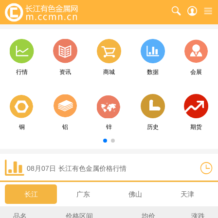
行情
资讯
商城
数据
会展
铜
铝
锌
历史
期货
08月07日
长江
有色金属价格行情
长江
广东
佛山
天津
品名
价格区间
均价
涨跌