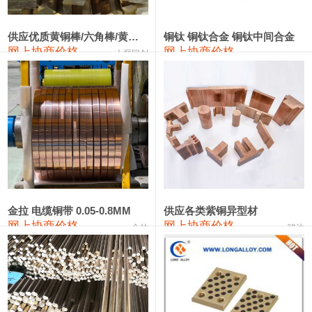
2202#硅
14,100—14,300
14,200
0
金属硅3303#-2202#
10,400—14,200
12,300
0
供应优质黄铜棒/六角棒/黄铜方板
铜钛 铜钛合金 铜钛中间合金
网上协商价格
网上协商价格
十堰同创
金属硅553#-331#
9,400—10,800
10,100
100
漆包线
111,970—115,970
113,970
360
磷铜合金
110,800—117,600
114,200
400
无氧铜丝(硬)
109,710—110,010
109,860
360
R410A专用紫铜管
113,700—113,700
113,700
360
铸造铝合金锭(A356.2)
24,300—24,700
24,500
200
金拉 电缆铜带 0.05-0.8MM
供应各类紫铜异型材
网上协商价格
网上协商价格
金拉
骏达
铸造铝合金锭(A380）
26,300—26,500
26,400
100
铝合金ADC12
24,200—24,400
24,300
100
铸造铝合金锭(ZL102)
24,300—24,500
24,400
200