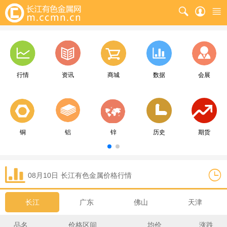
行情
资讯
商城
数据
会展
铜
铝
锌
历史
期货
08月10日
长江
有色金属价格行情
长江
广东
佛山
天津
品名
价格区间
均价
涨跌