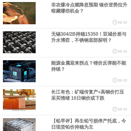
中间价相机调整。
非农爆冷点燃降息预期 镍价逆势拉升
暗藏哪些机会？
《天津市智能机器人产业创新发展行动方案（2026—2028年）印发
08-10
2028年全市智能机器人产业核心产值突破200亿元
无锡304/2B持稳15350！双城价差与
升水博弈，不锈钢底部探明？
国家发展改革委、国家能源局印发《煤炭工业发展“十五五”规划》。
08-10
能源金属迎来拐点？锂价反弹能不能
其中指出，统筹资源开发条件、市场需求、运输通道、环境约束等
持续？
因素，有序推进煤炭资源开发。西部资源富集地区强化开发整体规
08-10
长江有色：矿端传复产+高铜价打压
划，完善上下游开发利用体系，提升跨区域协同保障能力。持续推
采买情绪 10日铜价或下跌
进山西、蒙西、蒙东、陕北、新疆煤炭供应保障基地建设，高标准
08-10
【铅早评】再生铅亏损停产托底，今
规划建设一批大型现代化煤矿，提升规模化集约化开发水平，2030
日现货铅价持稳为主