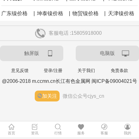
欧元区8月Sentix投资者信心指数 0.9，预期-0.5，前值-3.1。
|
|
|
广东镍价格
坤泰镍价格
物贸镍价格
天津镍价格
客服电话 :15805918000
触屏版
电脑版
意见反馈
登录/注册
关于我们
免责条款
@2006-2018 m.ccmn.cn长江有色金属网 闽ICP备09004021号
加关注
微信公众号cjys_cn
首页
资讯
行情
服务
客服
我的