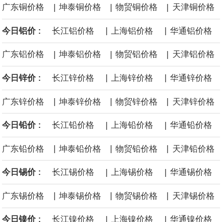
|
|
|
广东铜价格
坤泰铜价格
物贸铜价格
天津铜价格
等地区因地制宜设置政策标准，合理引导资源条件差、安全保障程
|
|
今日铝价 :
长江铝价格
上海铝价格
华通铝价格
度低的中小煤矿退出，运用政策引导、市场手段等加快推动长期停
|
|
|
广东铝价格
坤泰铝价格
物贸铝价格
天津铝价格
产停建煤矿应退尽退。
|
|
今日锌价 :
长江锌价格
上海锌价格
华通锌价格
伦敦金属交易所(LME)：镍库存持平。
|
|
|
广东锌价格
坤泰锌价格
物贸锌价格
天津锌价格
伦敦金属交易所(LME)：锡库存减少100吨。
|
|
今日铅价 :
长江铅价格
上海铅价格
华通铅价格
伦敦金属交易所(LME)：铝库存减少1500吨。
|
|
|
广东铅价格
坤泰铅价格
物贸铅价格
天津铅价格
伦敦金属交易所(LME)：铜库存减少4675吨。
|
|
今日锡价 :
长江锡价格
上海锡价格
华通锡价格
8月10日消息，在岸人民币兑美元收盘报6.7442，较上一交易日上
|
|
|
广东锡价格
坤泰锡价格
物贸锡价格
天津锡价格
涨59点。
|
|
今日镍价 :
长江镍价格
上海镍价格
华通镍价格