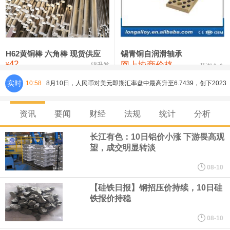
铸造铝合金锭(ZL102)
24,300—24,500
24,400
0
压铸锌合金锭
26,100—26,300
26,200
-400
硫酸镍
32,400—33,800
33,100
0
H62黄铜棒 六角棒 现货供应
锡青铜自润滑轴承
42
网上协商价格
氯化镍
38,300—40,300
39,300
0
¥
锦升发
芜湖合金
实时
10:58
8月10日，人民币对美元即期汇率盘中最高升至6.7439，创下2023
年2月6日以来的3年多新高。工银亚洲在展望下半年人民币走势时认
资讯
要闻
财经
法规
统计
分析
为，人民币汇率大概率延续波动、缓步走升态势，主要影响因素包
长江有色：10日铝价小涨 下游畏高观
望，成交明显转淡
括：一是下半年预计出口延续韧性增长，关注地缘风险及关税政策
08-10
对出口产品和地区结构、量价关系分化等影响；二是国际资金增配
【硅铁日报】钢招压价持续，10日硅
铁报价持稳
人民币资产，资金净流入支持人民币中枢走强；三是美元对人民币
08-10