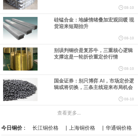
年，五大煤炭供应保障基地产量占全国比重超80%。东中部地区统
08-10
硅锰合金：地缘情绪叠加宏观回暖 现
筹本地区用能需求，合理控制开发节奏，根据资源条件加强评估论
货迎来短期抬升
证，适度建设接续煤矿。
08-10
别误判铜价是复苏牛，三重核心逻辑
国家发展改革委、国家能源局印发《煤炭工业发展“十五五”规划》。
支撑这是一轮折价重定价行情
其中提到，提高资源开发准入标准。坚持先立后破，统筹煤矿关闭
08-10
国金证券：别只博弈 AI，市场定价逻
退出与区域供应保障，按照市场化法治化原则，推动落后产能煤矿
辑或将切换，三条主线迎来布局机会
有序退出。西部地区优化生产结构，加快淘汰技术装备差、与生态
08-10
查看更多...
敏感区重叠煤矿。东中部地区稳妥推进灾害严重不能有效治理、资
|
|
今日铜价 :
长江铜价格
上海铜价格
华通铜价格
源枯竭煤矿退出，妥善做好遗留问题处置和职工安置。西南、东北