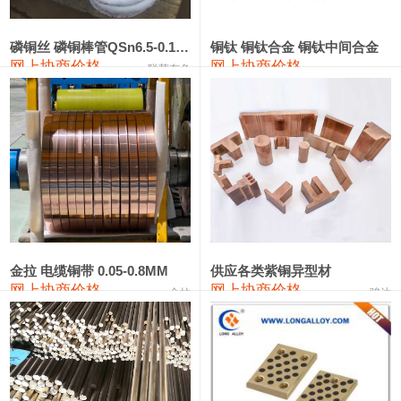
553#硅
9,300—9,500
9,400
0
金属硅553#-331#
9,400—10,800
10,100
0
磷铜丝 磷铜棒管QSn6.5-0.1 7-0.2 8-0.3
铜钛 铜钛合金 铜钛中间合金
网上协商价格
网上协商价格
联荣有色
金属硅3303#-2202#
10,400—14,200
12,300
0
漆包线
111,360—115,360
113,360
-610
磷铜合金
110,200—117,000
113,600
-600
无氧铜丝(硬)
109,100—109,400
109,250
-610
R410A专用紫铜管
113,090—113,090
113,090
-610
铸造铝合金锭(A380）
26,300—26,500
26,400
0
金拉 电缆铜带 0.05-0.8MM
供应各类紫铜异型材
网上协商价格
网上协商价格
金拉
骏达
铸造铝合金锭(A356.2)
24,300—24,700
24,500
0
铝合金ADC12
24,200—24,400
24,300
0
铸造铝合金锭(ZLD104)
24,300—24,500
24,400
0