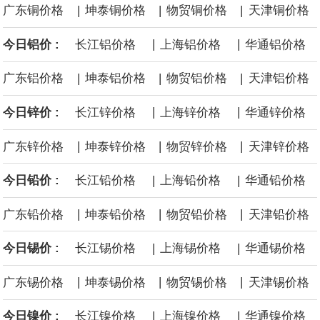
|
|
|
广东铜价格
坤泰铜价格
物贸铜价格
天津铜价格
面战舰项目之一。 根据CBO的初步估算，首舰造价约234亿美元，
|
|
今日铝价 :
长江铝价格
上海铝价格
华通铝价格
后续14艘平均每艘约180亿美元。
|
|
|
广东铝价格
坤泰铝价格
物贸铝价格
天津铝价格
黄金价格有望录得自今年1月以来最大单周涨幅。油价走弱为金价提
|
|
今日锌价 :
长江锌价格
上海锌价格
华通锌价格
供支撑，同时投资者正等待美国非农就业数据，以寻找美国利率前
|
|
|
广东锌价格
坤泰锌价格
物贸锌价格
天津锌价格
景的线索。StoneX高级分析师马特·辛普森表示，中东和平前景改善
|
|
今日铅价 :
长江铅价格
上海铅价格
华通铅价格
令市场通胀预期下降，推动黄金价格从此前持续数周、位于4000美
|
|
|
广东铅价格
坤泰铅价格
物贸铅价格
天津铅价格
元上方的盘整区间中进一步上涨。
|
|
今日锡价 :
长江锡价格
上海锡价格
华通锡价格
海力士：龙仁工厂将生产高带宽内存（HBM）及其他下一代动态随
|
|
|
广东锡价格
坤泰锡价格
物贸锡价格
天津锡价格
机存取存储器（DRAM）。
|
|
今日镍价 :
长江镍价格
上海镍价格
华通镍价格