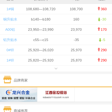
1#铜
108,680—108,720
108,700
360
铜升贴水
b140—b180
160
-30
A00铝
23,950—23,990
23,970
170
铝升贴水
c55—c15
-35
-5
0#锌
25,920—26,020
25,970
290
1#锌
25,820—25,920
25,870
290
1#铅
15,700—15,800
15,750
50
品牌商家
1#锡
434,000—436,000
435,000
-750
1#镍
129,550—130,750
130,150
-1,650
1#白银
15,100—15,110
15,105
-70
商城推荐
钯金
323—325
324
0