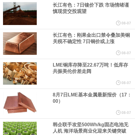
（含境内发明专利20项）。
长江有色：7日镍价下跌 市场情绪谨
慎现货交投观望
纽约期银日内涨4%，现报64.08美元/盎司。
08-07
宇树科技董事长、总经理兼首席技术官王兴兴在网上路演时表示，
长江有色：刚果金出口禁令叠加美铜
关税不确定性 7日铜价或上涨
经过多年研发创新和技术积累，公司逐步形成了包括一体化关节集
08-07
LME铜库存降至22.67万吨！低库存
成技术、高紧凑度机器人身体集成技术、机器人激光雷达全自研核
共振美伦价差走阔
心技术等多项已商业化应用的核心技术并已应用于公司的高性能通
08-07
8月7日LME基本金属最新报价（17：
用人形机器人、四足机器人等产品。
00）
美国总统特朗普6日否认他对国防部长赫格塞思不满，称对赫格塞思
08-07
韩企联手攻坚500Wh/kg固态电池无
所做的工作“非常满意”。特朗普在社交媒体上发帖称，一些媒体有关
人机 海洋场景商业化迎来关键突破