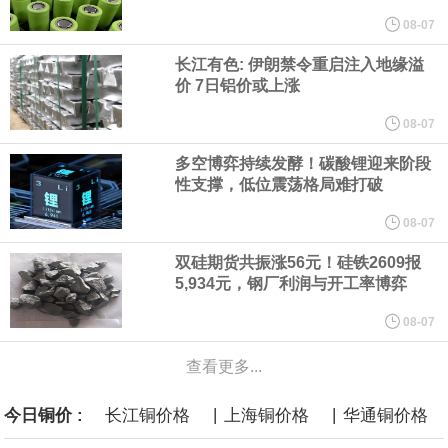
他与赫格塞思就弹药短缺问题发生冲突的报道是“完全没有根据的谣
08-07
长江有色: 伊朗禁令重启注入地缘溢
言”，他对赫格塞思所做的工作“非常满意”。
价 7日铝价或上涨
纽约期银突破64美元/盎司，日内涨3.91%。
08-07
多空博弈持续发酵！碳酸锂迎来阶段
据报道，威刚近日在法说会上表示，在需求增加、价格走高及货源
性支撑，低位震荡格局难打破
稳定的三大有利因素带动下，预期第3季度营运将优于第2季度，并
08-07
双硅期货共振涨56元！硅铁2609报
进一步扩大全年营运成果。
5,934元，钢厂利润与开工率博弈
美国国会预算办公室（CBO）于当地时间5日发布报告称，美国海军
08-07
查看更多...
计划建造的15艘核动力“特朗普级”（Trump-class）战列舰，从研发
|
|
今日铜价 :
长江铜价格
上海铜价格
华通铜价格
到采购的总费用可能高达2750亿美元，为美国有史以来最昂贵的水