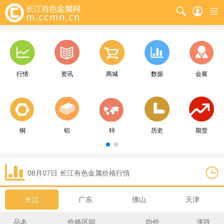
行情
资讯
商城
数据
会展
铜
铝
锌
历史
期货
08月07日
长江
有色金属价格行情
长江
广东
佛山
天津
品名
价格区间
均价
涨跌