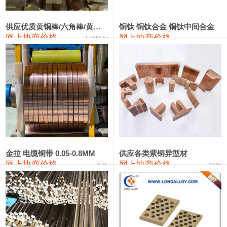
2202#硅
14,100—14,300
14,200
0
金属硅3303#-2202#
10,400—14,200
12,300
0
供应优质黄铜棒/六角棒/黄铜方板
铜钛 铜钛合金 铜钛中间合金
网上协商价格
网上协商价格
十堰同创
金属硅553#-331#
9,400—10,800
10,100
100
漆包线
111,970—115,970
113,970
360
磷铜合金
110,800—117,600
114,200
400
无氧铜丝(硬)
109,710—110,010
109,860
360
R410A专用紫铜管
113,700—113,700
113,700
360
铸造铝合金锭(A356.2)
24,300—24,700
24,500
200
金拉 电缆铜带 0.05-0.8MM
供应各类紫铜异型材
网上协商价格
网上协商价格
金拉
骏达
铸造铝合金锭(A380）
26,300—26,500
26,400
100
铝合金ADC12
24,200—24,400
24,300
100
铸造铝合金锭(ZL102)
24,300—24,500
24,400
200