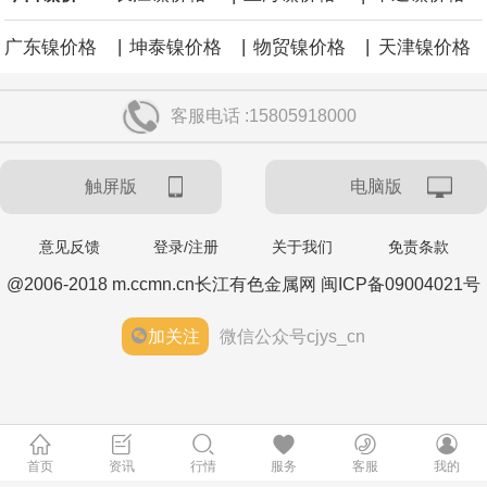
|
|
|
广东镍价格
坤泰镍价格
物贸镍价格
天津镍价格
客服电话 :15805918000
触屏版
电脑版
意见反馈
登录/注册
关于我们
免责条款
@2006-2018 m.ccmn.cn长江有色金属网 闽ICP备09004021号
加关注
微信公众号cjys_cn
首页
资讯
行情
服务
客服
我的