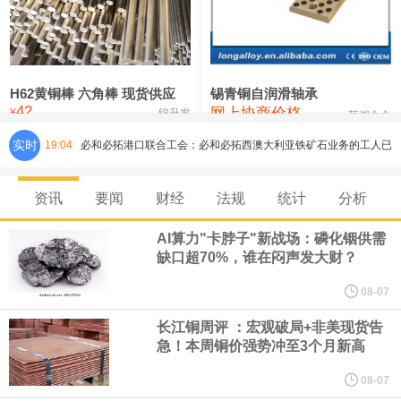
铸造铝合金锭(ZLD104)
24,300—24,500
24,400
200
压铸锌合金锭
26,500—26,700
26,600
250
硫酸镍
32,400—33,800
33,100
0
H62黄铜棒 六角棒 现货供应
锡青铜自润滑轴承
42
网上协商价格
氯化镍
38,300—40,300
39,300
0
¥
锦升发
芜湖合金
实时
19:04
必和必拓港口联合工会：必和必拓西澳大利亚铁矿石业务的工人已
通知，将于8月9日实施24小时停工。
资讯
要闻
财经
法规
统计
分析
8月7日，宇树科技董事长王兴兴网上路演时表示，报告期内，公司
AI算力"卡脖子"新战场：磷化铟供需
缺口超70%，谁在闷声发大财？
研发费用金额分别为4,995.18万元、7,001.70万元、14,496.56万
08-07
元，最近3年复合增长率达70.36%，呈快速增长趋势，并形成多项
长江铜周评 ：宏观破局+非美现货告
急！本周铜价强势冲至3个月新高
核心技术和知识产权。截至2026年1月31日，公司拥有262项专利权
08-07