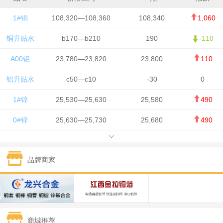
1#铜
108,320—108,360
108,340
1,060
铜升贴水
b170—b210
190
-110
A00铝
23,780—23,820
23,800
110
铝升贴水
c50—c10
-30
0
1#锌
25,530—25,630
25,580
490
0#锌
25,630—25,730
25,680
490
1#铅
15,650—15,750
15,700
-50
品牌商家
1#锡
434,750—436,750
435,750
7,000
1#镍
131,200—132,400
131,800
850
1#白银
15,170—15,180
15,175
615
商城推荐
钯金
323—325
324
5