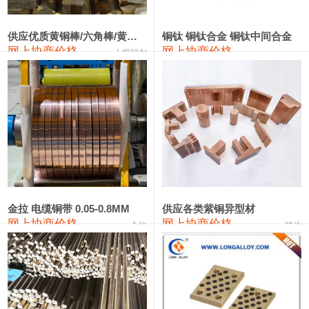
441#硅
9,500—9,700
9,600
0
金属硅553#-331#
9,300—10,700
10,000
0
供应优质黄铜棒/六角棒/黄铜方板
铜钛 铜钛合金 铜钛中间合金
网上协商价格
网上协商价格
十堰同创
金属硅3303#-2202#
10,400—14,200
12,300
0
漆包线
111,610—115,610
113,610
1,060
磷铜合金
110,400—117,200
113,800
1,050
无氧铜丝(硬)
109,350—109,650
109,500
1,060
R410A专用紫铜管
113,340—113,340
113,340
1,060
铸造铝合金锭(A356.2)
24,100—24,500
24,300
100
金拉 电缆铜带 0.05-0.8MM
供应各类紫铜异型材
网上协商价格
网上协商价格
金拉
骏达
铸造铝合金锭(A380）
26,200—26,400
26,300
100
铝合金ADC12
24,100—24,300
24,200
100
铸造铝合金锭(ZL102)
24,100—24,300
24,200
100