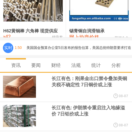
铸造铝合金锭(ZLD104)
24,100—24,300
24,200
100
压铸锌合金锭
26,250—26,450
26,350
500
硫酸镍
32,400—33,800
33,100
0
H62黄铜棒 六角棒 现货供应
锡青铜自润滑轴承
42
网上协商价格
氯化镍
38,300—40,300
39,300
0
¥
锦升发
芜湖合金
实时
1:50
美国国会预算办公室5日发布的报告估算，美国总统特朗普要求打造
的海军全新核动力“黄金舰队”可能需要在今后数十年间支出约2750
资讯
要闻
财经
法规
统计
分析
亿美元。其中，首艘“特朗普级”战列舰“无畏”号预估造价比原来至少
长江有色：刚果金出口禁令叠加美铜
关税不确定性 7日铜价或上涨
高50%。
08-07
芝加哥期权交易所全球市场公司（CBOE GLOBAL MARKETS
长江有色: 伊朗禁令重启注入地缘溢
价 7日铝价或上涨
INC）：CBOE 欧洲清算所将于 8 月 24 日起，将证券融资交易清算
08-07