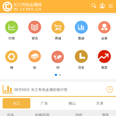
行情
资讯
商城
数据
会展
铜
铝
锌
历史
期货
08月06日
长江
有色金属价格行情
长江
广东
佛山
天津
品名
价格区间
均价
涨跌