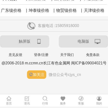
|
|
|
广东镍价格
坤泰镍价格
物贸镍价格
天津镍价格
客服电话 :15805918000
触屏版
电脑版
意见反馈
登录/注册
关于我们
免责条款
@2006-2018 m.ccmn.cn长江有色金属网 闽ICP备09004021号
加关注
微信公众号cjys_cn
首页
资讯
行情
服务
客服
我的