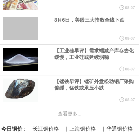
美元的项目制造重重阻碍
08-07
8月6日，美股三大指数全线下跌
欧股开盘涨跌不一，德国DAX指数跌0.29%，英国富时100指数涨
0.08%，法国CAC40指数涨0.03%，欧洲斯托克50指数跌0.15%，
08-07
【工业硅早评】需求端减产库存去化
意大利富时MIB指数跌0.18%。
缓慢，工业硅或延续弱稳
LME伦镍日内跌超3.00%，现报16574.100美元/吨。
08-07
【锰铁早评】锰矿外盘松动钢厂采购
瑞士7月季调后失业率 3.1%，预期 3.1%，前值 3.1%。瑞士7月未
偏缓，锰铁或承压小跌
季调失业率 3%，预期 3%，前值 2.9%。
08-07
查看更多...
商品期货收盘，黄金连续涨3.44%，焦炭连续涨2.72%，铁矿石连续
|
|
今日铜价 :
长江铜价格
上海铜价格
华通铜价格
涨2.64%，镍连续跌2.62%，白银连续涨2.61%。