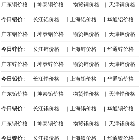
|
|
|
广东铜价格
坤泰铜价格
物贸铜价格
天津铜价格
沙特下调了对亚洲的主要原油价格，与此同时，各方正就一项旨在
|
|
今日铝价 :
长江铝价格
上海铝价格
华通铝价格
缓解霍尔木兹海峡航运压力的协议进行谈判。尽管胡塞武装的威胁
|
|
|
广东铝价格
坤泰铝价格
物贸铝价格
天津铝价格
危及了经由红海向东运输原油的替代路线，但沙特方面仍下调了价
|
|
今日锌价 :
长江锌价格
上海锌价格
华通锌价格
格。
|
|
|
广东锌价格
坤泰锌价格
物贸锌价格
天津锌价格
|
|
今日铅价 :
长江铅价格
上海铅价格
华通铅价格
|
|
|
广东铅价格
坤泰铅价格
物贸铅价格
天津铅价格
|
|
今日锡价 :
长江锡价格
上海锡价格
华通锡价格
|
|
|
广东锡价格
坤泰锡价格
物贸锡价格
天津锡价格
|
|
今日镍价 :
长江镍价格
上海镍价格
华通镍价格