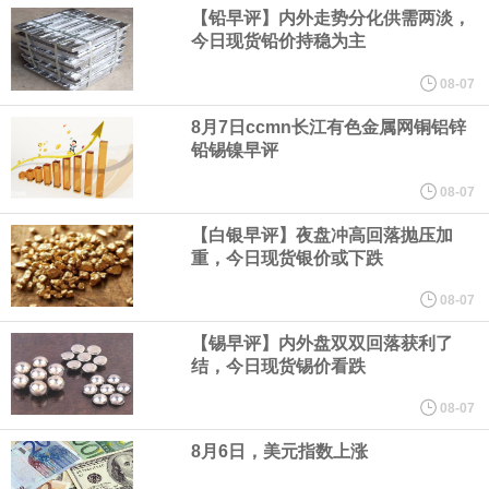
业务拓展至固定收益品类。
【铅早评】内外走势分化供需两淡，
今日现货铅价持稳为主
周四，亚洲科技股下跌，跟随隔夜交易中回调的美国同行，凸显了
08-07
全球科技股波动性的加剧。 日本市场中，软银股价收盘下跌4.4%，
8月7日ccmn长江有色金属网铜铝锌
铅锡镍早评
芯片设备制造商东京电子股价下跌近6%，日本存储芯片制造商铠侠
08-07
【白银早评】夜盘冲高回落抛压加
股价下跌超过10%。
重，今日现货银价或下跌
WPP股价料创1992年以来最大单日涨幅，上涨25%至11个月高位。
08-07
【锡早评】内外盘双双回落获利了
谷歌规划的印度数据中心枢纽建设工作正在如火如荼推进，项目所
结，今日现货锡价看跌
在地上方的山坡已经被开挖，露出赤红土层，并修出层层台地。但
08-07
8月6日，美元指数上涨
环保人士的反对声浪持续高涨，给这家美国科技巨头总规模 150 亿