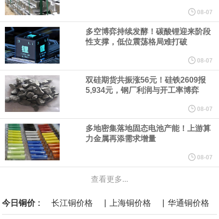
他与赫格塞思就弹药短缺问题发生冲突的报道是“完全没有根据的谣
08-07
多空博弈持续发酵！碳酸锂迎来阶段
言”，他对赫格塞思所做的工作“非常满意”。
性支撑，低位震荡格局难打破
纽约期银突破64美元/盎司，日内涨3.91%。
08-07
双硅期货共振涨56元！硅铁2609报
据报道，威刚近日在法说会上表示，在需求增加、价格走高及货源
5,934元，钢厂利润与开工率博弈
稳定的三大有利因素带动下，预期第3季度营运将优于第2季度，并
08-07
多地密集落地固态电池产能！上游算
进一步扩大全年营运成果。
力金属再添需求增量
美国国会预算办公室（CBO）于当地时间5日发布报告称，美国海军
08-07
查看更多...
计划建造的15艘核动力“特朗普级”（Trump-class）战列舰，从研发
|
|
今日铜价 :
长江铜价格
上海铜价格
华通铜价格
到采购的总费用可能高达2750亿美元，为美国有史以来最昂贵的水