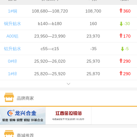
1#铜
108,680—108,720
108,700
360
铜升贴水
b140—b180
160
-30
A00铝
23,950—23,990
23,970
170
铝升贴水
c55—c15
-35
-5
0#锌
25,920—26,020
25,970
290
1#锌
25,820—25,920
25,870
290
1#铅
15,700—15,800
15,750
50
品牌商家
1#锡
434,000—436,000
435,000
-750
1#镍
129,550—130,750
130,150
-1,650
1#白银
15,100—15,110
15,105
-70
商城推荐
钯金
323—325
324
0