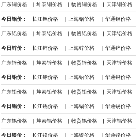
|
|
|
广东铜价格
坤泰铜价格
物贸铜价格
天津铜价格
面战舰项目之一。 根据CBO的初步估算，首舰造价约234亿美元，
|
|
今日铝价 :
长江铝价格
上海铝价格
华通铝价格
后续14艘平均每艘约180亿美元。
|
|
|
广东铝价格
坤泰铝价格
物贸铝价格
天津铝价格
黄金价格有望录得自今年1月以来最大单周涨幅。油价走弱为金价提
|
|
今日锌价 :
长江锌价格
上海锌价格
华通锌价格
供支撑，同时投资者正等待美国非农就业数据，以寻找美国利率前
|
|
|
广东锌价格
坤泰锌价格
物贸锌价格
天津锌价格
景的线索。StoneX高级分析师马特·辛普森表示，中东和平前景改善
|
|
今日铅价 :
长江铅价格
上海铅价格
华通铅价格
令市场通胀预期下降，推动黄金价格从此前持续数周、位于4000美
|
|
|
广东铅价格
坤泰铅价格
物贸铅价格
天津铅价格
元上方的盘整区间中进一步上涨。
|
|
今日锡价 :
长江锡价格
上海锡价格
华通锡价格
海力士：龙仁工厂将生产高带宽内存（HBM）及其他下一代动态随
|
|
|
广东锡价格
坤泰锡价格
物贸锡价格
天津锡价格
机存取存储器（DRAM）。
|
|
今日镍价 :
长江镍价格
上海镍价格
华通镍价格