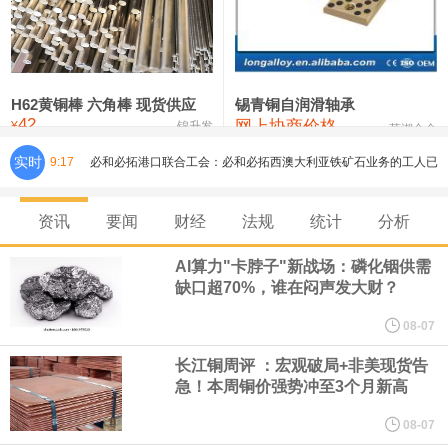
铸造铝合金锭(ZLD104)
24,300—24,500
24,400
200
压铸锌合金锭
26,500—26,700
26,600
250
硫酸镍
32,400—33,800
33,100
0
H62黄铜棒 六角棒 现货供应
锡青铜自润滑轴承
42
网上协商价格
氯化镍
38,300—40,300
39,300
0
¥
锦升发
芜湖合金
实时
9:17
必和必拓港口联合工会：必和必拓西澳大利亚铁矿石业务的工人已
通知，将于8月9日实施24小时停工。
资讯
要闻
财经
法规
统计
分析
8月7日，宇树科技董事长王兴兴网上路演时表示，报告期内，公司
AI算力"卡脖子"新战场：磷化铟供需
缺口超70%，谁在闷声发大财？
研发费用金额分别为4,995.18万元、7,001.70万元、14,496.56万
08-07
元，最近3年复合增长率达70.36%，呈快速增长趋势，并形成多项
长江铜周评 ：宏观破局+非美现货告
急！本周铜价强势冲至3个月新高
核心技术和知识产权。截至2026年1月31日，公司拥有262项专利权
08-07