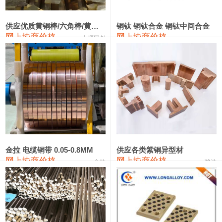
2202#硅
14,100—14,300
14,200
0
金属硅3303#-2202#
10,400—14,200
12,300
0
供应优质黄铜棒/六角棒/黄铜方板
铜钛 铜钛合金 铜钛中间合金
网上协商价格
网上协商价格
十堰同创
金属硅553#-331#
9,400—10,800
10,100
100
漆包线
111,970—115,970
113,970
360
磷铜合金
110,800—117,600
114,200
400
无氧铜丝(硬)
109,710—110,010
109,860
360
R410A专用紫铜管
113,700—113,700
113,700
360
铸造铝合金锭(A356.2)
24,300—24,700
24,500
200
金拉 电缆铜带 0.05-0.8MM
供应各类紫铜异型材
网上协商价格
网上协商价格
金拉
骏达
铸造铝合金锭(A380）
26,300—26,500
26,400
100
铝合金ADC12
24,200—24,400
24,300
100
铸造铝合金锭(ZL102)
24,300—24,500
24,400
200