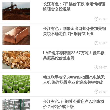
（含境内发明专利20项）。
长江有色：7日镍价下跌 市场情绪谨
慎现货交投观望
纽约期银日内涨4%，现报64.08美元/盎司。
08-07
宇树科技董事长、总经理兼首席技术官王兴兴在网上路演时表示，
长江有色：刚果金出口禁令叠加美铜
关税不确定性 7日铜价或上涨
经过多年研发创新和技术积累，公司逐步形成了包括一体化关节集
08-07
LME铜库存降至22.67万吨！低库存
成技术、高紧凑度机器人身体集成技术、机器人激光雷达全自研核
共振美伦价差走阔
心技术等多项已商业化应用的核心技术并已应用于公司的高性能通
08-07
韩企联手攻坚500Wh/kg固态电池无
用人形机器人、四足机器人等产品。
人机 海洋场景商业化迎来关键突破
美国总统特朗普6日否认他对国防部长赫格塞思不满，称对赫格塞思
08-07
长江有色: 伊朗禁令重启注入地缘溢
所做的工作“非常满意”。特朗普在社交媒体上发帖称，一些媒体有关
价 7日铝价或上涨