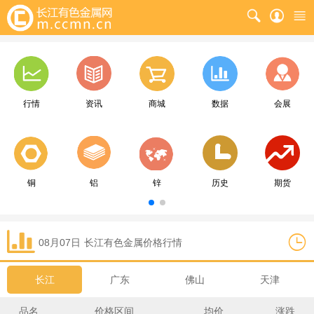
行情
资讯
商城
数据
会展
铜
铝
锌
历史
期货
08月07日
长江
有色金属价格行情
长江
广东
佛山
天津
品名
价格区间
均价
涨跌