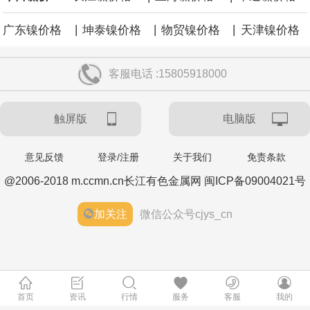
|
|
|
广东镍价格
坤泰镍价格
物贸镍价格
天津镍价格
客服电话 :15805918000
触屏版
电脑版
意见反馈
登录/注册
关于我们
免责条款
@2006-2018 m.ccmn.cn长江有色金属网 闽ICP备09004021号
加关注
微信公众号cjys_cn
首页
资讯
行情
服务
客服
我的