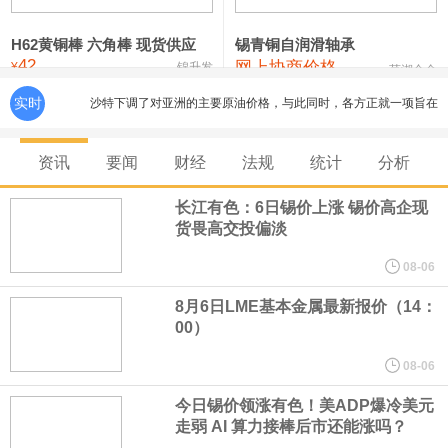
铸造铝合金锭(ZLD104)
24,100—24,300
24,200
100
压铸锌合金锭
26,250—26,450
26,350
500
H62黄铜棒 六角棒 现货供应
锡青铜自润滑轴承
42
网上协商价格
¥
锦升发
芜湖合金
硫酸镍
32,400—33,800
33,100
0
实时
沙特下调了对亚洲的主要原油价格，与此同时，各方正就一项旨在
氯化镍
38,300—40,300
39,300
0
缓解霍尔木兹海峡航运压力的协议进行谈判。尽管胡塞武装的威胁
资讯
要闻
财经
法规
统计
分析
危及了经由红海向东运输原油的替代路线，但沙特方面仍下调了价
长江有色：6日锡价上涨 锡价高企现
货畏高交投偏淡
格。
08-06
美国国会预算办公室5日发布的报告估算，美国总统特朗普要求打造
8月6日LME基本金属最新报价（14：
00）
的海军全新核动力“黄金舰队”可能需要在今后数十年间支出约2750
08-06
亿美元。其中，首艘“特朗普级”战列舰“无畏”号预估造价比原来至少
今日锡价领涨有色！美ADP爆冷美元
走弱 AI 算力接棒后市还能涨吗？