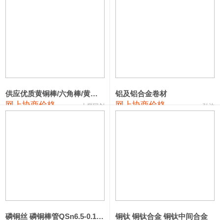
1#钴
331,000—351,000
341,000
-3,000
1#锑
88,000—94,000
91,000
0
2#锑
84,000—90,000
87,000
0
1#镁
17,000—18,000
17,500
0
供应优质黄铜棒/六角棒/黄铜方板
铝及铝合金卷材
1#电解锰(99.7%袋装)
17,900—18,100
18,000
0
网上协商价格
网上协商价格
十堰同创
弘达
1#电解锰
18,800—19,000
18,900
0
1#铬
60,000—82,000
71,000
0
2202#硅
14,100—14,300
14,200
0
553#硅
9,200—9,400
9,300
0
3303#硅
10,300—10,500
10,400
0
磷铜丝 磷铜棒管QSn6.5-0.1 7-0.2 8-0.3
铜钛 铜钛合金 铜钛中间合金