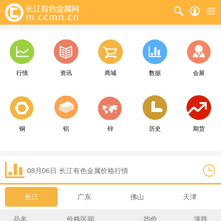
行情
资讯
商城
数据
会展
铜
铝
锌
历史
期货
08月06日
长江
有色金属价格行情
长江
广东
佛山
天津
品名
价格区间
均价
涨跌