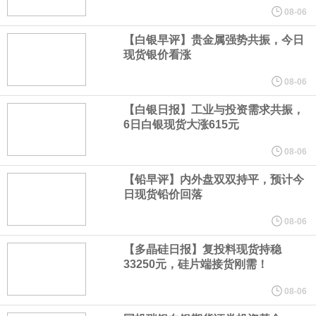
高50%。
08-06
芝加哥期权交易所全球市场公司（CBOE GLOBAL MARKETS
【白银早评】贵金属强势共振，今日
现货银价看涨
INC）：CBOE 欧洲清算所将于 8 月 24 日起，将证券融资交易清算
08-06
【白银日报】工业与投资需求共振，
业务拓展至固定收益品类。
6日白银现货大涨615元
周四，亚洲科技股下跌，跟随隔夜交易中回调的美国同行，凸显了
08-06
【铅早评】内外盘双双持平，预计今
全球科技股波动性的加剧。 日本市场中，软银股价收盘下跌4.4%，
日现货铅价回落
芯片设备制造商东京电子股价下跌近6%，日本存储芯片制造商铠侠
08-06
【多晶硅日报】复投料现货持稳
股价下跌超过10%。
33250元，硅片端接货刚需！
WPP股价料创1992年以来最大单日涨幅，上涨25%至11个月高位。
08-06