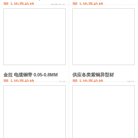
441#硅
9,500—9,700
9,600
0
网上协商价格
网上协商价格
联荣有色
金属硅553#-331#
9,300—10,700
10,000
0
金属硅3303#-2202#
10,400—14,200
12,300
0
漆包线
111,610—115,610
113,610
1,060
磷铜合金
110,400—117,200
113,800
1,050
无氧铜丝(硬)
109,350—109,650
109,500
1,060
金拉 电缆铜带 0.05-0.8MM
供应各类紫铜异型材
R410A专用紫铜管
113,340—113,340
113,340
1,060
网上协商价格
网上协商价格
金拉
骏达
铸造铝合金锭(A356.2)
24,100—24,500
24,300
100
铸造铝合金锭(A380）
26,200—26,400
26,300
100
铝合金ADC12
24,100—24,300
24,200
100
铸造铝合金锭(ZL102)
24,100—24,300
24,200
100