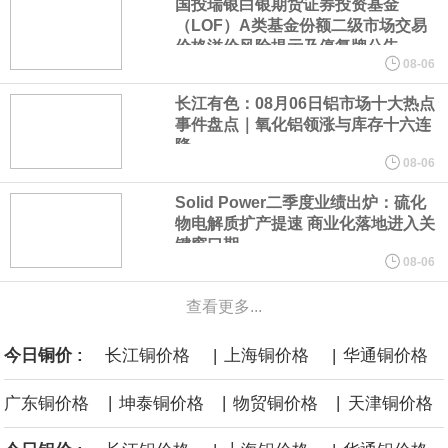
国投瑞银白银期货证券投资基金
谷歌规划的印度数据中心枢纽建设工作正在如火如荼推进，项目所
（LOF）A类基金份额二级市场交易
价格溢价风险提示及停复牌公告
在地上方的山坡已经被开挖，露出赤红土层，并修出层层台地。但
08-06
长江有色：08月06日铝市场十大热点
环保人士的反对声浪持续高涨，给这家美国科技巨头总规模 150 亿
事件盘点｜氧化铝领涨与库存十六连
降
美元的项目制造重重阻碍
08-06
Solid Power二季度业绩出炉：硫化
欧股开盘涨跌不一，德国DAX指数跌0.29%，英国富时100指数涨
物电解质扩产提速 商业化落地进入关
键窗口期
0.08%，法国CAC40指数涨0.03%，欧洲斯托克50指数跌0.15%，
08-06
查看更多...
意大利富时MIB指数跌0.18%。
|
|
今日铜价 :
长江铜价格
上海铜价格
华通铜价格
LME伦镍日内跌超3.00%，现报16574.100美元/吨。
|
|
|
广东铜价格
坤泰铜价格
物贸铜价格
天津铜价格
瑞士7月季调后失业率 3.1%，预期 3.1%，前值 3.1%。瑞士7月未