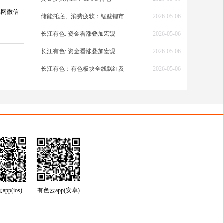
属网微信
储能托底、消费疲软：锰酸锂市
2026-05-06
长江有色: 资金看涨叠加宏观
2026-05-06
前一周
长江有色: 资金看涨叠加宏观
2026-05-06
，市场
长江有色：有色板块全线飘红及
2026-05-06
、宏观
益于全
，进一
，也为
内期
铜
多重因
接预测
pp(ios)
有色云app(安卓)