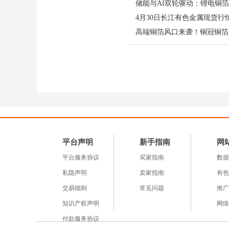
空头力量有所收缩，多空
4月30日长江有色金属现货行
此外，反映市场活跃度的空
增加26,567手，表明
参与者的参与意愿升温，
业内人士分析，投机基金
经济预期及市场流动性等
球绿色转型、电气化推进
平台声明
新手指南
网
步强化了市场对
铜价
的看
平台服务协议
投机资金布局期铜提供了
买家指南
数据
价格
或继续获得资金面支
私隐声明
卖家指南
有色
素综合判断。值得注意的
交易细则
常见问题
推广
价格走势，需理性看待资
知识产权声明
网络
付款服务协议