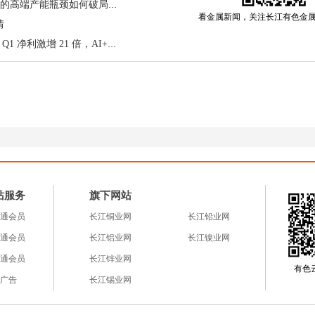
储能与AI双轮驱动：锂电铜箔的高端产能瓶颈如何破局？
博弈中多头占据明显优势。
看金属新闻，关注长江有色金
情
高端铜箔风口来袭！铜冠铜箔 Q1 净利激增 21 倍，AI+5G 需求成核心引擎
盘量同步出现显著增长，当期空盘量为246,267手，较
当前COMEX期铜期货和期权市场的整体交易活跃度持续提升
资金对期铜市场的关注度进一步提高。
持续增持COMEX期铜净多单，与全球铜产业链供需格局
因素密切相关。作为工业金属的核心品种，铜需求端受
带来的刚性支撑，而供应端面临的矿山生产扰动等问题
站服务
旗下网站
涨预期。同时，当前市场对美联储货币政策调整的预期
支撑。此次连续三周增持释放出明确的市场信号，短期
通会员
长江铜业网
长江铅业网
撑，但长期走势仍需结合供需基本面、地缘政治风险等
通会员
长江铝业网
长江镍业网
是，CFTC的COT持仓报告仅反映过往持仓结构，无法直
通会员
长江锌业网
有色云a
金变动信号。
广告
长江锡业网