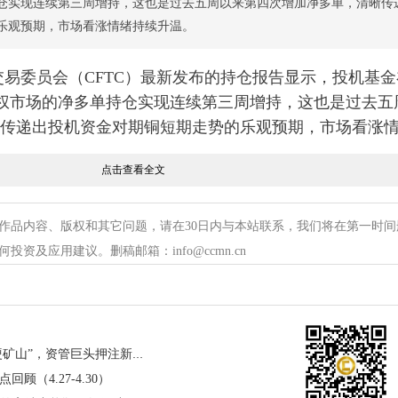
仓实现连续第三周增持，这也是过去五周以来第四次增加净多单，清晰传
乐观预期，市场看涨情绪持续升温。
易委员会（CFTC）最新发布的持仓报告显示，投机基金
权市场的净多单持仓实现连续第三周增持，这也是过去五
传递出投机资金对期铜短期走势的乐观预期，市场看涨
点击查看全文
28日当周，投机基金在COMEX铜期货和期权市场持有净
作品内容、版权和其它问题，请在30日内与本站联系，我们将在第一时间
增加1,664手，增幅达3%。值得关注的是，前一周投机基金已
资及应用建议。删稿邮箱：info@ccmn.cn
的持续加仓动作，凸显出资金对期铜多头头寸的布局力度持续
单与空单的变动呈现“一多一空”的正向格局，进一步推
资金大逆转：从“软科技”到“硬矿山”，资管巨头押注新超级周期
有多单数量为75,914手，较一周前增长1,557手，多头
（4.27-4.30）
此同时，空单持仓量则从前期水平减少107手，至15,11