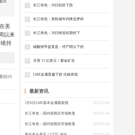
递出
5
长江有色：30日铝价下跌
6
长江有色：美联储年内降息梦碎
在美
7
长江有色：30日铸造铝期价下
周以来
情绪持
8
碳酸锂早盘复盘：停产阴云下的
9
斥资 15 亿美元！紫金矿业
多单
10
LME金属普遍下跌 伦镍表现
删除内
净买入
加大，
最新资讯
5月6日LME基本金属最新报
2026-05-06
长江有色：国内假期后市场恢复
2026-05-06
动净多
资金持
长江有色：国内假期后市场恢复
2026-05-06
8手，
黄金多头承压！CFTC 持仓
2026-05-06