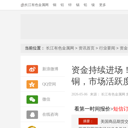
长江有色金属网
铜
铝
锌
锡
铅
镍
更多
当前位置：
长江有色金属网
>
资讯首页
>
行业要闻
>
资金
资金持续进场！
新浪微博
铜，市场活跃
QQ空间
2026-05-06
来源：
长江有色金属网 发布人
微信
看第一时间报价>
短信
在线咨询
摘要：
美国商品期货交