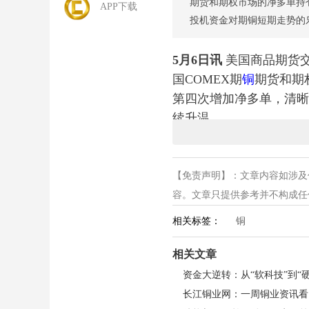
期货和期权市场的净多单持
APP下载
投机资金对期铜短期走势的
5月6日讯
美国商品期货交
国COMEX期
铜
期货和期
第四次增加净多单，清晰
续升温。
具体数据显示，截至4月
【免责声明】：文章内容如涉及
60,796手，较前一周
容。文章只提供参考并不构成任何投
6,995手，连续三周
做多意愿较为坚定。
相关标签：
铜
相关文章
从多空持仓明细来看，多
单规模扩大。其中，基金持
长江铜业网：一周铜业资讯看点回顾
续入场、布局意愿强烈；与