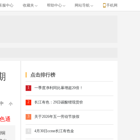
客服中心
收藏夹
帮助中心
网站导航
手机网
期
点击排行榜
1
一季度净利同比暴增超20倍！
2
长江有色：29日碳酸锂现货价
中
小
3
关于2026年五一劳动节放假
色通
4
4月30日ccmn长江有色金
期铜