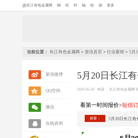
长江有色金属网
铜
铝
锌
锡
铅
镍
更多
当前位置：
长江有色金属网
>
资讯首页
>
行业要闻
>
5月
5月20日长江
新浪微博
2026-05-20
来源：
长江有色金属网 发布人
QQ空间
看第一时间报价>
短信
微信
摘要：
5月20日长江
在线咨询