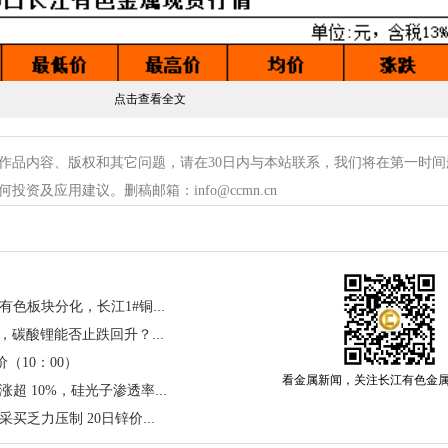
点击查看全文
作品内容、版权和其它问题，请在30日内与本站联系，我们将在第一时间
资及应用建议。删稿邮箱：info@ccmn.cn
宏观逆风与基本面韧性博弈：有色板块分化，长江1#铜价迎五连跌750元/吨
4 月新能源汽车销量大增 15%，碳酸锂能否止跌回升？5 月 20 日锂价分析
（10：00）
看金属新闻，关注长江有色金
硅片概念持续活跃！上海合晶涨超 10%，硅光子渗透率大幅提升
长江有色：现货消费孱弱高价采买乏力压制 20日锌价或续跌