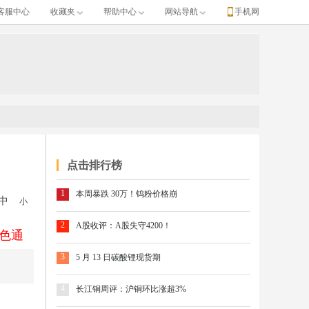
客服中心
收藏夹
帮助中心
网站导航
手机网
点击排行榜
1
本周暴跌 30万！钨粉价格崩
中
小
2
A股收评：A股失守4200！
色通
3
5 月 13 日碳酸锂现货期
4
长江铜周评：沪铜环比涨超3%