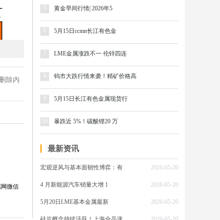
5
黄金早间行情| 2026年5
6
5月15日ccmn长江有色金
7
LME金属涨跌不一 伦锌四连
8
钨市大跌行情来袭！精矿价格高
删除内
9
5月15日长江有色金属现货行
10
暴跌近 5%！碳酸锂20 万
最新资讯
宏观逆风与基本面韧性博弈：有
2026-05-20
4 月新能源汽车销量大增 1
2026-05-20
属网微信
5月20日LME基本金属最新
2026-05-20
硅片概念持续活跃！上海合晶涨
2026-05-20