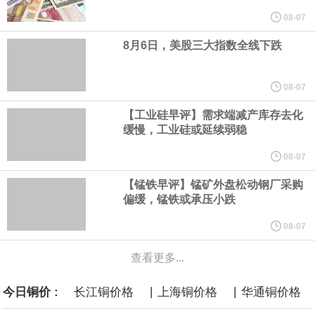
格。
08-07
8月6日，美股三大指数全线下跌
美国国会预算办公室5日发布的报告估算，美国总统特朗普要求打造
的海军全新核动力“黄金舰队”可能需要在今后数十年间支出约2750
08-07
【工业硅早评】需求端减产库存去化
亿美元。其中，首艘“特朗普级”战列舰“无畏”号预估造价比原来至少
缓慢，工业硅或延续弱稳
高50%。
08-07
【锰铁早评】锰矿外盘松动钢厂采购
芝加哥期权交易所全球市场公司（CBOE GLOBAL MARKETS
偏缓，锰铁或承压小跌
INC）：CBOE 欧洲清算所将于 8 月 24 日起，将证券融资交易清算
08-07
查看更多...
业务拓展至固定收益品类。
|
|
今日铜价 :
长江铜价格
上海铜价格
华通铜价格
周四，亚洲科技股下跌，跟随隔夜交易中回调的美国同行，凸显了