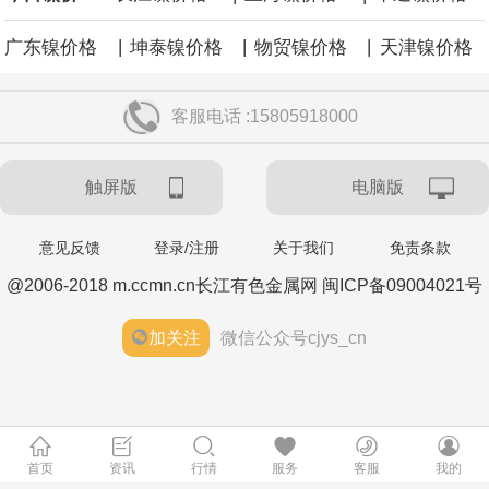
|
|
|
广东镍价格
坤泰镍价格
物贸镍价格
天津镍价格
客服电话 :15805918000
触屏版
电脑版
意见反馈
登录/注册
关于我们
免责条款
@2006-2018 m.ccmn.cn长江有色金属网 闽ICP备09004021号
加关注
微信公众号cjys_cn
首页
资讯
行情
服务
客服
我的