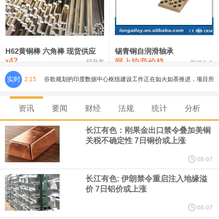
铸造铝合金锭(ZLD104)
24,100—24,300
24,200
100
压铸锌合金锭
26,250—26,450
26,350
500
硫酸镍
32,400—33,800
33,100
0
H62黄铜棒 六角棒 现货供应
锡青铜自润滑轴承
42
网上协商价格
氯化镍
38,300—40,300
39,300
0
¥
锦升发
芜湖合金
实时
2:15
谷歌规划的印度数据中心枢纽建设工作正在如火如荼推进，项目所
在地上方的山坡已经被开挖，露出赤红土层，并修出层层台地。但
资讯
要闻
财经
法规
统计
分析
环保人士的反对声浪持续高涨，给这家美国科技巨头总规模 150 亿
长江有色：刚果金出口禁令叠加美铜
关税不确定性 7日铜价或上涨
美元的项目制造重重阻碍
08-07
欧股开盘涨跌不一，德国DAX指数跌0.29%，英国富时100指数涨
长江有色: 伊朗禁令重启注入地缘溢
价 7日铝价或上涨
0.08%，法国CAC40指数涨0.03%，欧洲斯托克50指数跌0.15%，
08-07