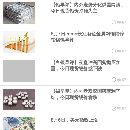
意大利富时MIB指数跌0.18%。
【铅早评】内外走势分化供需两淡，
今日现货铅价持稳为主
LME伦镍日内跌超3.00%，现报16574.100美元/吨。
08-07
瑞士7月季调后失业率 3.1%，预期 3.1%，前值 3.1%。瑞士7月未
8月7日ccmn长江有色金属网铜铝锌
铅锡镍早评
季调失业率 3%，预期 3%，前值 2.9%。
08-07
【白银早评】夜盘冲高回落抛压加
商品期货收盘，黄金连续涨3.44%，焦炭连续涨2.72%，铁矿石连续
重，今日现货银价或下跌
涨2.64%，镍连续跌2.62%，白银连续涨2.61%。
08-07
【锡早评】内外盘双双回落获利了
沙特下调了对亚洲的主要原油价格，与此同时，各方正就一项旨在
结，今日现货锡价看跌
缓解霍尔木兹海峡航运压力的协议进行谈判。尽管胡塞武装的威胁
08-07
8月6日，美元指数上涨
危及了经由红海向东运输原油的替代路线，但沙特方面仍下调了价