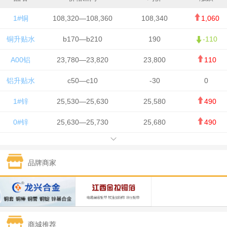
1#铜
108,320—108,360
108,340
1,060
铜升贴水
b170—b210
190
-110
A00铝
23,780—23,820
23,800
110
铝升贴水
c50—c10
-30
0
1#锌
25,530—25,630
25,580
490
0#锌
25,630—25,730
25,680
490
1#铅
15,650—15,750
15,700
-50
品牌商家
1#锡
434,750—436,750
435,750
7,000
1#镍
131,200—132,400
131,800
850
1#白银
15,170—15,180
15,175
615
商城推荐
钯金
323—325
324
5