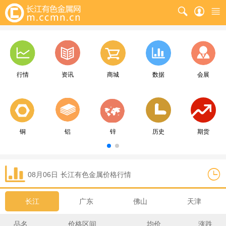
行情
资讯
商城
数据
会展
铜
铝
锌
历史
期货
08月06日
长江
有色金属价格行情
长江
广东
佛山
天津
品名
价格区间
均价
涨跌