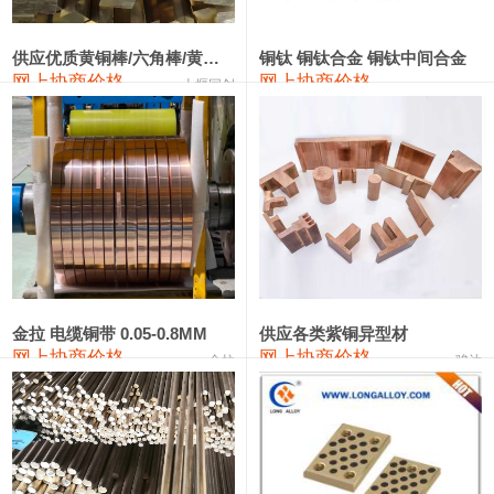
441#硅
9,500—9,700
9,600
0
金属硅553#-331#
9,300—10,700
10,000
0
供应优质黄铜棒/六角棒/黄铜方板
铜钛 铜钛合金 铜钛中间合金
网上协商价格
网上协商价格
十堰同创
金属硅3303#-2202#
10,400—14,200
12,300
0
漆包线
111,610—115,610
113,610
1,060
磷铜合金
110,400—117,200
113,800
1,050
无氧铜丝(硬)
109,350—109,650
109,500
1,060
R410A专用紫铜管
113,340—113,340
113,340
1,060
铸造铝合金锭(A356.2)
24,100—24,500
24,300
100
金拉 电缆铜带 0.05-0.8MM
供应各类紫铜异型材
网上协商价格
网上协商价格
金拉
骏达
铸造铝合金锭(A380）
26,200—26,400
26,300
100
铝合金ADC12
24,100—24,300
24,200
100
铸造铝合金锭(ZL102)
24,100—24,300
24,200
100