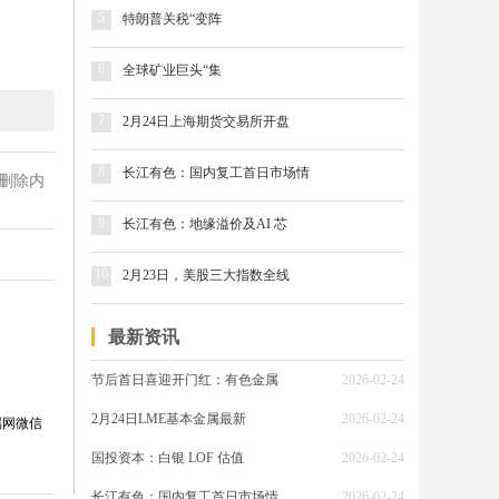
5
特朗普关税“变阵
6
全球矿业巨头“集
7
2月24日上海期货交易所开盘
8
长江有色：国内复工首日市场情
删除内
9
长江有色：地缘溢价及AI 芯
10
2月23日，美股三大指数全线
最新资讯
节后首日喜迎开门红：有色金属
2026-02-24
2月24日LME基本金属最新
2026-02-24
属网微信
国投资本：白银 LOF 估值
2026-02-24
长江有色：国内复工首日市场情
2026-02-24