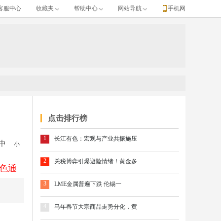
客服中心
收藏夹
帮助中心
网站导航
手机网
点击排行榜
1
长江有色：宏观与产业共振施压
中
小
2
关税博弈引爆避险情绪！黄金多
色通
3
LME金属普遍下跌 伦锡一
4
马年春节大宗商品走势分化，黄