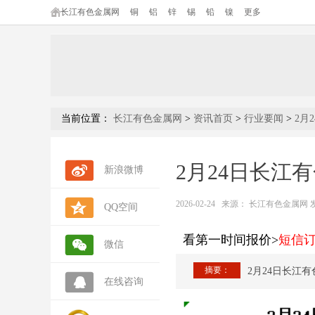
长江有色金属网
铜
铝
锌
锡
铅
镍
更多
当前位置：
长江有色金属网
>
资讯首页
>
行业要闻
>
2月
2月24日长江
新浪微博
2026-02-24
来源：
长江有色金属网 发布人
QQ空间
看第一时间报价>
短信
微信
摘要：
2月24日长江
在线咨询