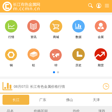
行情
资讯
商城
数据
会展
铜
铝
锌
历史
期货
08月07日
长江
有色金属价格行情
长江
广东
佛山
天津
品名
价格区间
均价
涨跌