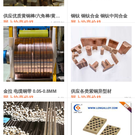
2202#硅
14,100—14,300
14,200
0
金属硅3303#-2202#
10,400—14,200
12,300
0
供应优质黄铜棒/六角棒/黄铜方板
铜钛 铜钛合金 铜钛中间合金
网上协商价格
网上协商价格
十堰同创
金属硅553#-331#
9,400—10,800
10,100
100
漆包线
111,970—115,970
113,970
360
磷铜合金
110,800—117,600
114,200
400
无氧铜丝(硬)
109,710—110,010
109,860
360
R410A专用紫铜管
113,700—113,700
113,700
360
铸造铝合金锭(A356.2)
24,300—24,700
24,500
200
金拉 电缆铜带 0.05-0.8MM
供应各类紫铜异型材
网上协商价格
网上协商价格
金拉
骏达
铸造铝合金锭(A380）
26,300—26,500
26,400
100
铝合金ADC12
24,200—24,400
24,300
100
铸造铝合金锭(ZL102)
24,300—24,500
24,400
200