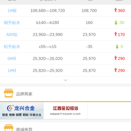
1#铜
108,680—108,720
108,700
360
铜升贴水
b140—b180
160
-30
A00铝
23,950—23,990
23,970
170
铝升贴水
c55—c15
-35
-5
0#锌
25,920—26,020
25,970
290
1#锌
25,820—25,920
25,870
290
1#铅
15,700—15,800
15,750
50
品牌商家
1#锡
434,000—436,000
435,000
-750
1#镍
129,550—130,750
130,150
-1,650
1#白银
15,100—15,110
15,105
-70
商城推荐
钯金
323—325
324
0