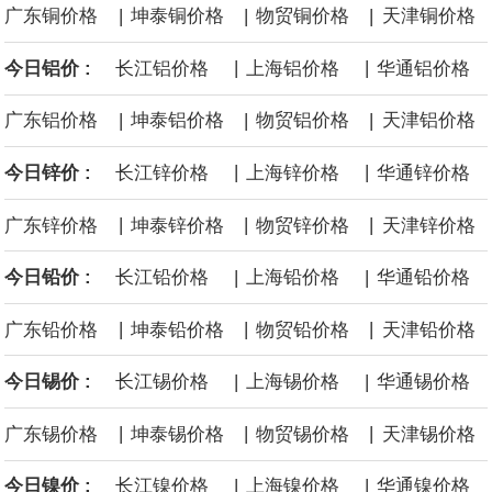
|
|
|
广东铜价格
坤泰铜价格
物贸铜价格
天津铜价格
面战舰项目之一。 根据CBO的初步估算，首舰造价约234亿美元，
|
|
今日铝价 :
长江铝价格
上海铝价格
华通铝价格
后续14艘平均每艘约180亿美元。
|
|
|
广东铝价格
坤泰铝价格
物贸铝价格
天津铝价格
黄金价格有望录得自今年1月以来最大单周涨幅。油价走弱为金价提
|
|
今日锌价 :
长江锌价格
上海锌价格
华通锌价格
供支撑，同时投资者正等待美国非农就业数据，以寻找美国利率前
|
|
|
广东锌价格
坤泰锌价格
物贸锌价格
天津锌价格
景的线索。StoneX高级分析师马特·辛普森表示，中东和平前景改善
|
|
今日铅价 :
长江铅价格
上海铅价格
华通铅价格
令市场通胀预期下降，推动黄金价格从此前持续数周、位于4000美
|
|
|
广东铅价格
坤泰铅价格
物贸铅价格
天津铅价格
元上方的盘整区间中进一步上涨。
|
|
今日锡价 :
长江锡价格
上海锡价格
华通锡价格
海力士：龙仁工厂将生产高带宽内存（HBM）及其他下一代动态随
|
|
|
广东锡价格
坤泰锡价格
物贸锡价格
天津锡价格
机存取存储器（DRAM）。
|
|
今日镍价 :
长江镍价格
上海镍价格
华通镍价格