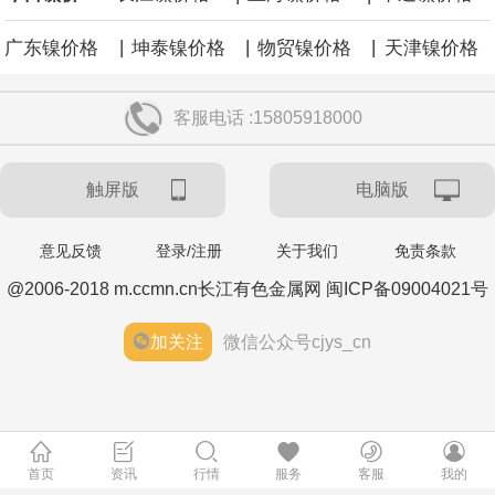
|
|
|
广东镍价格
坤泰镍价格
物贸镍价格
天津镍价格
客服电话 :15805918000
触屏版
电脑版
意见反馈
登录/注册
关于我们
免责条款
@2006-2018 m.ccmn.cn长江有色金属网 闽ICP备09004021号
加关注
微信公众号cjys_cn
首页
资讯
行情
服务
客服
我的