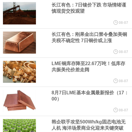
（含境内发明专利20项）。
长江有色：7日镍价下跌 市场情绪谨
慎现货交投观望
纽约期银日内涨4%，现报64.08美元/盎司。
08-07
宇树科技董事长、总经理兼首席技术官王兴兴在网上路演时表示，
长江有色：刚果金出口禁令叠加美铜
关税不确定性 7日铜价或上涨
经过多年研发创新和技术积累，公司逐步形成了包括一体化关节集
08-07
LME铜库存降至22.67万吨！低库存
成技术、高紧凑度机器人身体集成技术、机器人激光雷达全自研核
共振美伦价差走阔
心技术等多项已商业化应用的核心技术并已应用于公司的高性能通
08-07
8月7日LME基本金属最新报价（17：
用人形机器人、四足机器人等产品。
00）
美国总统特朗普6日否认他对国防部长赫格塞思不满，称对赫格塞思
08-07
韩企联手攻坚500Wh/kg固态电池无
所做的工作“非常满意”。特朗普在社交媒体上发帖称，一些媒体有关
人机 海洋场景商业化迎来关键突破