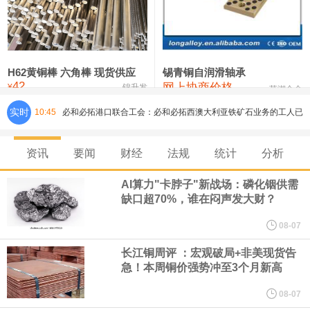
铸造铝合金锭(ZLD104)
24,300—24,500
24,400
200
压铸锌合金锭
26,500—26,700
26,600
250
硫酸镍
32,400—33,800
33,100
0
H62黄铜棒 六角棒 现货供应
锡青铜自润滑轴承
42
网上协商价格
氯化镍
38,300—40,300
39,300
0
¥
锦升发
芜湖合金
实时
10:45
必和必拓港口联合工会：必和必拓西澳大利亚铁矿石业务的工人已
通知，将于8月9日实施24小时停工。
资讯
要闻
财经
法规
统计
分析
8月7日，宇树科技董事长王兴兴网上路演时表示，报告期内，公司
AI算力"卡脖子"新战场：磷化铟供需
缺口超70%，谁在闷声发大财？
研发费用金额分别为4,995.18万元、7,001.70万元、14,496.56万
08-07
元，最近3年复合增长率达70.36%，呈快速增长趋势，并形成多项
长江铜周评 ：宏观破局+非美现货告
急！本周铜价强势冲至3个月新高
核心技术和知识产权。截至2026年1月31日，公司拥有262项专利权
08-07