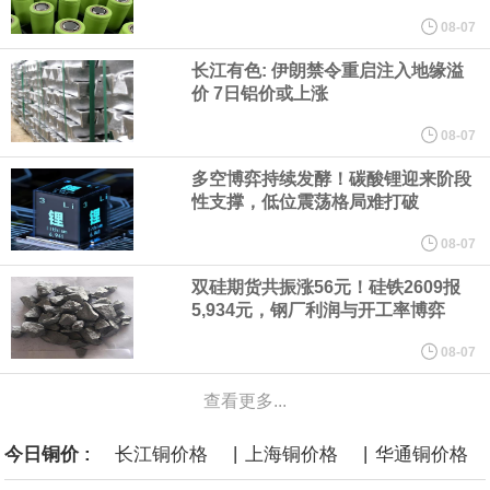
他与赫格塞思就弹药短缺问题发生冲突的报道是“完全没有根据的谣
08-07
长江有色: 伊朗禁令重启注入地缘溢
言”，他对赫格塞思所做的工作“非常满意”。
价 7日铝价或上涨
纽约期银突破64美元/盎司，日内涨3.91%。
08-07
多空博弈持续发酵！碳酸锂迎来阶段
据报道，威刚近日在法说会上表示，在需求增加、价格走高及货源
性支撑，低位震荡格局难打破
稳定的三大有利因素带动下，预期第3季度营运将优于第2季度，并
08-07
双硅期货共振涨56元！硅铁2609报
进一步扩大全年营运成果。
5,934元，钢厂利润与开工率博弈
美国国会预算办公室（CBO）于当地时间5日发布报告称，美国海军
08-07
查看更多...
计划建造的15艘核动力“特朗普级”（Trump-class）战列舰，从研发
|
|
今日铜价 :
长江铜价格
上海铜价格
华通铜价格
到采购的总费用可能高达2750亿美元，为美国有史以来最昂贵的水