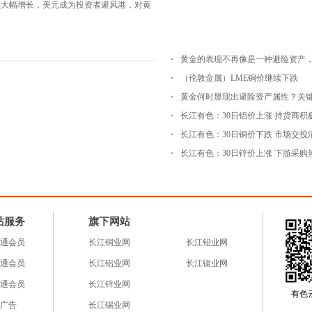
续大幅增长，美元成为投资者避风港，对黄
（伦敦金属）LME铜价继续下跌
黄金何时显现出避险资产属性？关
长江有色：30日铝价上涨 持货商积
长江有色：30日铜价下跌 市场交投
长江有色：30日锌价上涨 下游采购
站服务
旗下网站
通会员
长江铜业网
长江铅业网
通会员
长江铝业网
长江镍业网
通会员
长江锌业网
有色云a
广告
长江锡业网