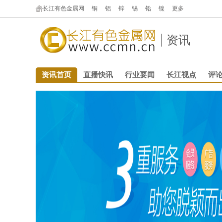
长江有色金属网
铜
铝
锌
锡
铅
镍
更多
资讯
资讯首页
直播快讯
行业要闻
长江视点
评