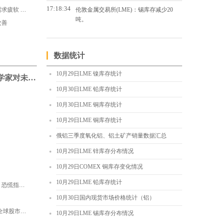
17:18:34
2020年三季度黄金需求趋势：饰品需求疲软 投资需求暴涨49%
伦敦金属交易所(LME)：锡库存减少20
吨。
改善
数据统计
10月29日LME 镍库存统计
美国三季度GDP超预期 经济学家对未来经济走势看法不一
10月30日LME 铅库存统计
10月30日LME 铜库存统计
10月29日LME 铜库存统计
俄铝三季度氧化铝、铝土矿产销量数据汇总
10月29日LME 锌库存分布情况
10月29日COMEX 铜库存变化情况
10月29日LME 铅库存统计
美股暴跌 道指创6月份以来最大跌幅 恐慌指数飙升
10月30日国内现货市场价格统计（铝）
疫情反扑凶猛！多国升级防控举措 全球股市波动加剧 怎么破？
10月29日LME 锡库存分布情况