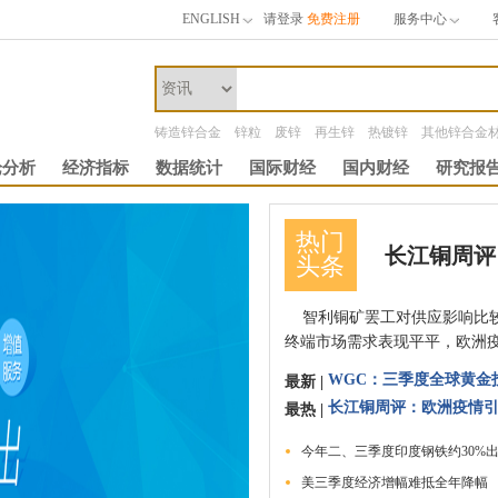
ENGLISH
请登录
免费注册
服务中心
铸造锌合金
锌粒
废锌
再生锌
热镀锌
其他锌合金
论分析
经济指标
数据统计
国际财经
国内财经
研究报
热门
头条
智利铜矿罢工对供应影响比较
终端市场需求表现平平，欧洲
WGC：三季度全球黄金
最新 |
最热 |
今年二、三季度印度钢铁约30%
美三季度经济增幅难抵全年降幅