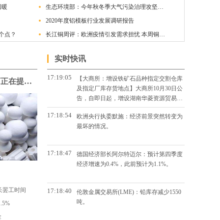
回暖
生态环境部：今年秋冬季大气污染治理攻坚力度不减
2020年度铝模板行业发展调研报告
个点？
长江铜周评：欧洲疫情引发需求担忧 本周铜价走势疲软（第44周）
实时快讯
17:19:05
【大商所：增设铁矿石品种指定交割仓库
海德鲁Alunorte氧化铝精炼厂正在提高产量
及指定厂库存货地点】大商所10月30日公
告，自即日起，增设湖南华菱资源贸易有
限公司、本钢板材(000761)为大商所铁矿
17:18:54
欧洲央行执委默施：经济前景突然转变为
石指定厂库。同时，增加青岛港和曹妃甸
最坏的情况。
港集团为铁矿石指定厂库存货地点。
17:18:47
德国经济部长阿尔特迈尔：预计第四季度
经济增速为0.4%，此前预计为1.1%。
延长罢工时间
17:18:40
伦敦金属交易所(LME)：铅库存减少1550
吨。
.5%
金