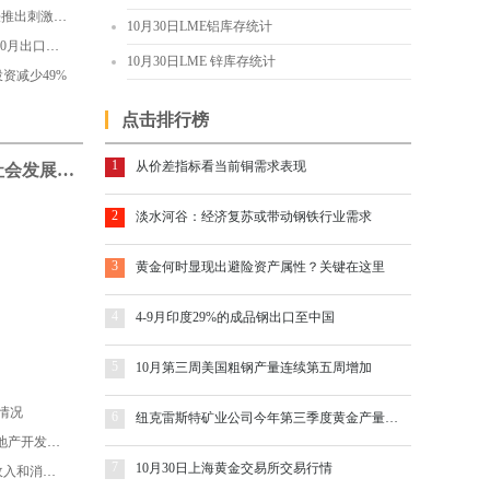
特朗普官宣两党“谈崩”：大选前无法推出刺激计划
10月30日LME铝库存统计
受新冠感染人数持续上升影响 德国10月出口预期大幅下挫
10月30日LME 锌库存统计
资减少49%
点击排行榜
1
从价差指标看当前铜需求表现
发改委回应十四五中国经济社会发展目标设定
2
淡水河谷：经济复苏或带动钢铁行业需求
3
黄金何时显现出避险资产属性？关键在这里
4
4-9月印度29%的成品钢出口至中国
5
10月第三周美国粗钢产量连续第五周增加
情况
6
纽克雷斯特矿业公司今年第三季度黄金产量出现下滑
国家统计局：2020年1-9月份全国房地产开发投资和销售情况
7
10月30日上海黄金交易所交易行情
国家统计局：2020年前三季度居民收入和消费支出情况