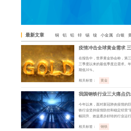
最新文章
铜
铝
铅
锌
锡
镍
小金属
白银
在报告中，世界黄金协会称，第三季度
三季度以来的最低季度总需求。年初至
期低10％。
相关标签：
黄金
我国钢铁行业三大痛点仍
今年以来，面对新冠肺炎疫情的
铁行业坚持疫情防控和稳定经营“
幅回升、效益逐步好转的行业运
升、出口下降等困难
相关标签：
钢铁