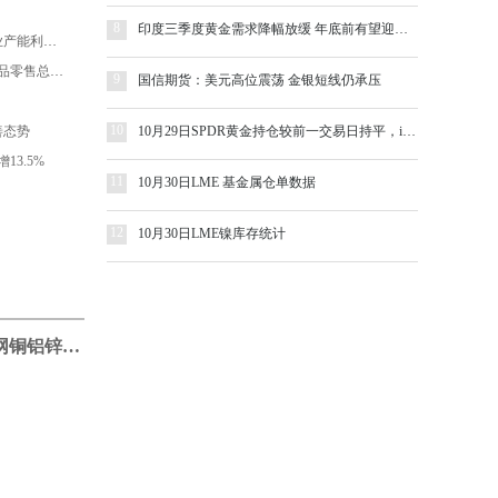
8
印度三季度黄金需求降幅放缓 年底前有望迎来补偿性消费高峰
国家统计局：2020年三季度全国工业产能利用率为76.7%
国家统计局：2020年9月份社会消费品零售总额增长3.3%
9
国信期货：美元高位震荡 金银短线仍承压
10
善态势
10月29日SPDR黄金持仓较前一交易日持平，iShares白银持仓减少0.17%
3.5%
11
10月30日LME 基金属仓单数据
12
10月30日LME镍库存统计
10月30日ccmn长江有色金属网铜铝锌铅锡镍早评