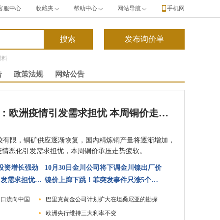
客服中心
收藏夹
帮助中心
网站导航
手机网
材料
告
政策法规
网站公告
长江铜周评：欧洲疫情引发需求担忧 本周铜价走势疲软（第44周）
有限，铜矿供应逐渐恢复，国内精炼铜产量将逐渐增加，
疫情恶化引发需求担忧，本周铜价承压走势疲软。
投资增长强劲
10月30日金川公司将下调金川镍出厂价
长江铜周评：欧洲疫情引发需求担忧 本周铜价走势疲软（第44周）
镍价上蹿下跳！菲突发事件只涨5个点？
出口流向中国
巴里克黄金公司计划扩大在坦桑尼亚的勘探
欧洲央行维持三大利率不变