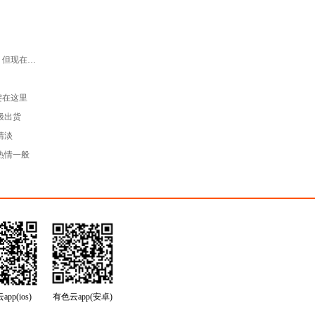
黄金的表现不再像是一种避险资产，但现在就是买入它的良机！
键在这里
极出货
清淡
热情一般
pp(ios)
有色云app(安卓)