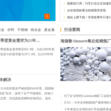
国家统计局：汽车行业正在加速
从价差指标看当前铜需求表现
1
镍价上蹿下跳！菲突发事件只涨5
行业要闻
黄金
炉料
不锈钢
铁合金
废金属
疫情冲击全球黄金需求 三季度黄金需求为11年来最低
黄金需求降至892.3吨，为自2009年第
今的需求量为2972.1吨，比2019年同
未解决
巨大冲击和复杂严峻的国内外环境，我国钢
双线”应对，保持了生产平稳增长、价格小
伦丁矿业智利Candelaria铜矿工会
行态势，但也面临原燃料价格高位、成本上
ICSG：今年全球精炼铜产量将增长1
十年来首次全球的央行开始抛售黄