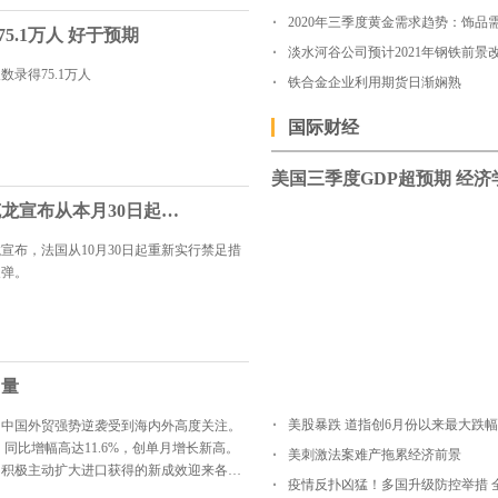
5.1万人 好于预期
淡水河谷公司预计2021年钢铁前景
数录得75.1万人
铁合金企业利用期货日渐娴熟
国际财经
为应对疫情 法国总统马克龙宣布从本月30日起法国全境再度封城
宣布，法国从10月30日起重新实行禁足措
反弹。
力量
，中国外贸强势逆袭受到海内外高度关注。
，同比增幅高达11.6%，创单月增长新高。
美刺激法案难产拖累经济前景
国积极主动扩大进口获得的新成效迎来各方