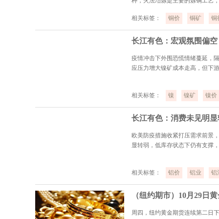
种，火法冶炼是主要的炼铜工艺，2
相关标签：
铜价
铜矿
铜
长江有色：宏观氛围偏空 
疫情冲击下外围恐慌情绪蔓延，隔
应压力增大镍矿成本走高，但下
相关标签：
镍
镍矿
镍价
欧美防疫措施收紧打压需求前景，
显转弱，低库存状态下仍有支撑
相关标签：
铝价
铝业
铝
（纽约期市）10月29日
周四，纽约黄金期货连续第二日