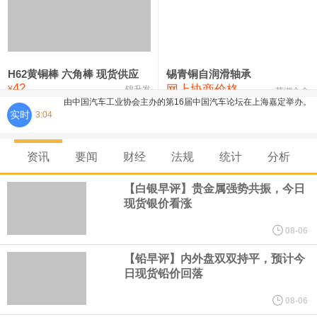
铸造铝合金锭(ZLD104)
24,100—24,300
24,200
100
压铸锌合金锭
26,250—26,450
26,350
500
硫酸镍
32,400—33,800
33,100
0
H62黄铜棒 六角棒 现货供应
锡青铜自润滑轴承
由中国汽车工业协会主办的第16届中国汽车论坛在上海嘉定举办。
42
网上协商价格
氯化镍
38,300—40,300
39,300
0
¥
锦升发
芜湖合金
实时
3:04
论坛期间，中国汽车工业协会正式宣布启动成立"自动驾驶汽车产业
发展联席会"，并举行成立启动仪式。启动仪式上，中国汽车工业协
资讯
要闻
财经
法规
统计
分析
【白银早评】贵金属强势共振，今日
会表示，联席会将坚持"以安全为底线，以创新为动力，以协同促发
现货银价看涨
展"，与行业各方携手，共同推动我国自动驾驶产业安全、有序、规
08-06
【铅早评】内外盘双双持平，预计今
模化发展，为建设汽车强国、培育新质生产力贡献产业力量。联席
日现货铅价回落
会诚挚邀请整车企业、自动驾驶解决方案商、芯片与传感器企业、
08-06