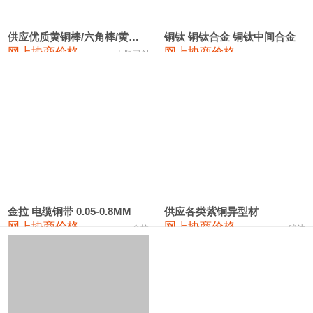
441#硅
9,500—9,700
9,600
0
金属硅553#-331#
9,300—10,700
10,000
0
供应优质黄铜棒/六角棒/黄铜方板
铜钛 铜钛合金 铜钛中间合金
网上协商价格
网上协商价格
十堰同创
金属硅3303#-2202#
10,400—14,200
12,300
0
漆包线
111,610—115,610
113,610
1,060
磷铜合金
110,400—117,200
113,800
1,050
无氧铜丝(硬)
109,350—109,650
109,500
1,060
R410A专用紫铜管
113,340—113,340
113,340
1,060
铸造铝合金锭(A356.2)
24,100—24,500
24,300
100
金拉 电缆铜带 0.05-0.8MM
供应各类紫铜异型材
网上协商价格
网上协商价格
金拉
骏达
铸造铝合金锭(A380）
26,200—26,400
26,300
100
铝合金ADC12
24,100—24,300
24,200
100
铸造铝合金锭(ZL102)
24,100—24,300
24,200
100