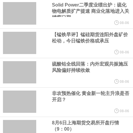
Solid Power二季度业绩出炉：硫化
软件与通信企业、测试认证机构、高校及科研院所等产业链相关单
物电解质扩产提速 商业化落地进入关
键窗口期
位加入，共商发展大计，共建协同机制，共享产业成果。
08-06
【锰铁早评】锰硅期货连阳外盘矿价
8月5日，长鑫科技大宗交易成交124万股，成交额6733.2万元，占
松动，今日锰铁价格或承压
当日总成交额的0.21%，成交价54.3元，较市场收盘价54.3元持
08-06
硫酸钴全线回落：内外宏观共振施压
平。
风险偏好持续收敛
欧洲央行表示，各银行在该行的隔夜存款规模达 2 万亿欧元。
08-06
非农预热催化 黄金新一轮主升浪是否
俄财政部自 8 月 7 日起将加大黄金及外汇购入规模。
开启？
欧元区6月PPI月率 -0.3%，预期-0.3%，前值0.20%。
08-06
8月6日上海期货交易所开盘行情
山东黄金公告称，截至 2026 年 7 月 31 日，公司注册股本总额为
（9：00）