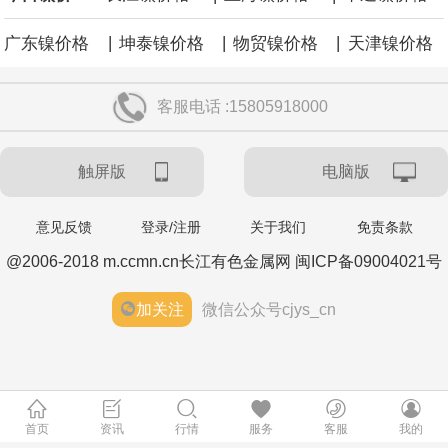
|
|
|
广东镍价格
坤泰镍价格
物贸镍价格
天津镍价格
客服电话 :15805918000
触屏版
电脑版
意见反馈
登录/注册
关于我们
免责条款
@2006-2018 m.ccmn.cn长江有色金属网 闽ICP备09004021号
加关注
微信公众号cjys_cn
首页
资讯
行情
服务
客服
我的