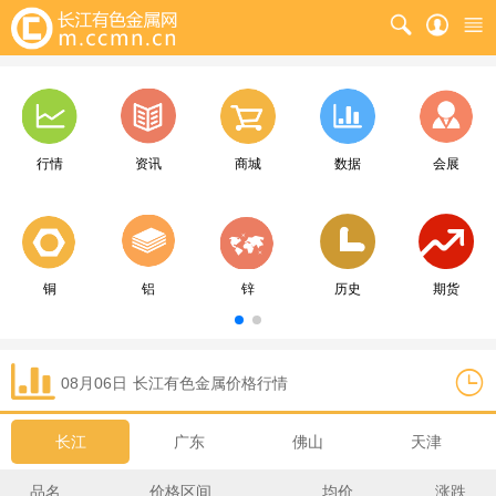
行情
资讯
商城
数据
会展
铜
铝
锌
历史
期货
08月06日
长江
有色金属价格行情
长江
广东
佛山
天津
品名
价格区间
均价
涨跌