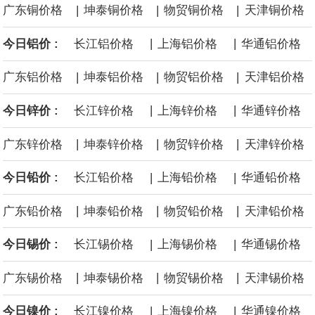
|
|
|
广东铜价格
坤泰铜价格
物贸铜价格
天津铜价格
福田汽车公告，2026年7月汽车产品产量47934辆，去年同期40313
|
|
今日铝价 :
长江铝价格
上海铝价格
华通铝价格
辆；销量51784辆，去年同期45974辆。其中，新能源汽车产量
|
|
|
广东铝价格
坤泰铝价格
物贸铝价格
天津铝价格
10771辆，去年同期8294辆；销量11288辆，去年同期7794辆。本
|
|
今日锌价 :
长江锌价格
上海锌价格
华通锌价格
年累计汽车产品产量40.74万辆，去年同期38万辆，累计同比增
|
|
|
广东锌价格
坤泰锌价格
物贸锌价格
天津锌价格
7.22%；累计销量41.22万辆，去年同期37.34万辆，累计同比增
|
|
今日铅价 :
长江铅价格
上海铅价格
华通铅价格
10.38%。发动机产品（含福康）本月销量29304台，去年同期
|
|
|
广东铅价格
坤泰铅价格
物贸铅价格
天津铅价格
19422台；本年累计销量18.71万台，去年同期15.33万台，累计同
|
|
今日锡价 :
长江锡价格
上海锡价格
华通锡价格
比增22.08%。
|
|
|
广东锡价格
坤泰锡价格
物贸锡价格
天津锡价格
|
|
今日镍价 :
长江镍价格
上海镍价格
华通镍价格