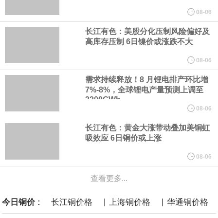
46.10 亿元，较上月无变动。其中，H 股法定/注册股本为 9.95 亿
08-06
长江有色：美股分化压制风险偏好及
元，已发行股份总数为 995,486,178 股；A股法定/注册股本为
高库存压制 6日镍价或涨跌不大
36.14 亿元，已发行股份总数为 3,614,443,347 股，本月均无增
08-06
需求持续释放！8 月锂电排产环比增
减。H 股已符合适用的公众持股量要求。
7%-8%，全球锂电产量预测上调至
3200GWh
08-06
本田：熊本摩托车工厂已于周三恢复部分生产运营。
长江有色：黄金大涨带动叠加美铜虹
8月5日，华为WATCH GT 7系列正式发布，搭载高硅叠片异形电
吸效应 6日铜价或上涨
08-06
池，配备64GB内存，首发室内滑雪、腕上转弯检测、G-Force滑雪
查看更多...
数据等功能，并支持AI运动解读，售价1588元起。
|
|
今日铜价 :
长江铜价格
上海铜价格
华通铜价格
英国7月服务业PMI终值 52.1，预期51.8，前值51.8。