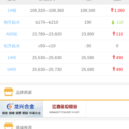
1#铜
108,320—108,360
108,340
1,060
铜升贴水
b170—b210
190
-110
A00铝
23,780—23,820
23,800
110
铝升贴水
c50—c10
-30
0
1#锌
25,530—25,630
25,580
490
0#锌
25,630—25,730
25,680
490
1#铅
15,650—15,750
15,700
-50
品牌商家
1#锡
434,750—436,750
435,750
7,000
1#镍
131,200—132,400
131,800
850
1#白银
15,170—15,180
15,175
615
商城推荐
钯金
323—325
324
5