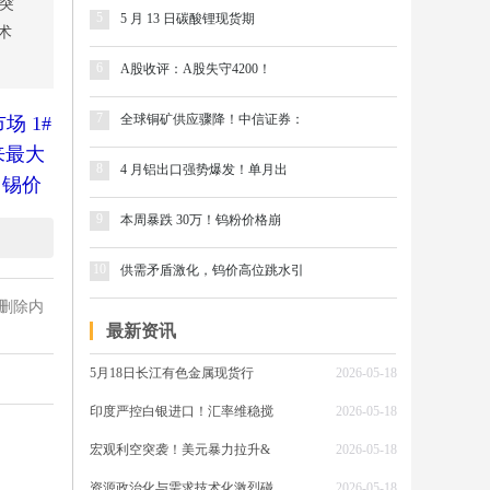
一突
5
5 月 13 日碳酸锂现货期
术
6
A股收评：A股失守4200！
7
全球铜矿供应骤降！中信证券：
场 1#
月来最大
8
4 月铝出口强势爆发！单月出
：锡价
9
本周暴跌 30万！钨粉价格崩
10
供需矛盾激化，钨价高位跳水引
删除内
端，美
最新资讯
接压制
暴跌
5月18日长江有色金属现货行
2026-05-18
风险资
印度严控白银进口！汇率维稳搅
2026-05-18
光伏
宏观利空突袭！美元暴力拉升&
2026-05-18
踩踏。
资源政治化与需求技术化激烈碰
2026-05-18