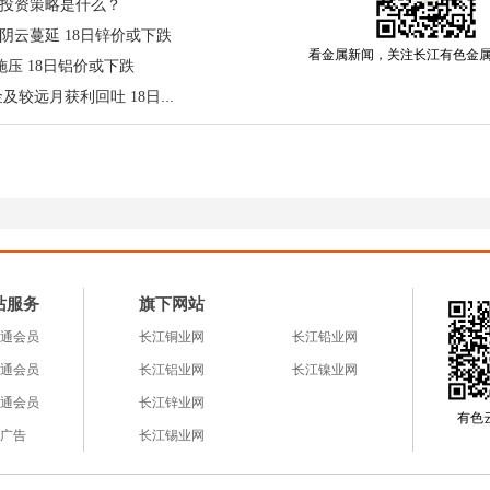
投资策略是什么？
球供应端恐慌，贸易商提前抛货避险，多重利空集中释
阴云蔓延 18日锌价或下跌
看金属新闻，关注长江有色金
施压 18日铝价或下跌
长江有色： 美元强势引发基金及较远月获利回吐 18日铜价或大跌
产业链博弈白热化
矿等原生矿供应偏紧，缅甸主产区复产不及预期，印尼 P
增 82% 但新政或抑制未来产能；锡精矿加工费低位，再生锡
脆弱。
政策扰动并存，下游焊料企业承压减产，替代需求抬头；A
消费疲软，低库存放大波动，全链供需对峙加剧。
站服务
旗下网站
变量主导，暴跌后走势预判
通会员
长江铜业网
长江铅业网
750元后，今日市场焦点集中，三大核心变量将决定锡价走
通会员
长江铝业网
长江镍业网
成为全市场关注核心。
通会员
长江锌业网
有色云a
一是美元指数走势及美联储官员讲话释放的政策信号；
广告
长江锡业网
据，验证回暖力度；三是缅甸矿区复产与印尼出口政策