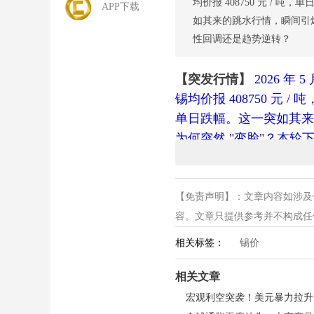
均价报 408750 元 / 吨
APP下载
如其来的跳水行情，瞬间引
性回调还是趋势逆转？
【突发行情】
2026 年
锡均价报 408750 元 /
单日跌幅。这一突如其来
为何突然 "变脸"？本
内外宏观共振引爆锡价暴跌
【免责声明】：文章内容如涉及
今日锡价遭遇重挫，核心
容。文章只提供参考并不构成任何投
元指数站稳 99 关口五
以美元计价的金属估值；
相关标签：
锡价
4.02%，AI 产业链
相关文章
产撤离。国内端，4 月
需求复苏不及预期，高价