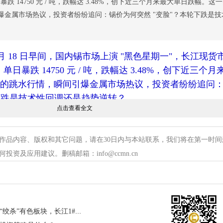
，单日暴跌 14750 元 / 吨，跌幅达 3.48%，创下近三个月来最大单日跌幅。这
爆金属市场热议，投资者纷纷追问：锡价为何突然 "变脸"？本轮下跌是技
 5 月 18 日早间，国内锡市场上演 "黑色星期一"，长江现货市
 吨，单日暴跌 14750 元 / 吨，跌幅达 3.48%，创下近三个
的跳水行情，瞬间引爆金属市场热议，投资者纷纷追问
轮下跌是技术性回调还是趋势逆转？
点击查看全文
！美元强势 + 美股重挫 + 需求熄火三重暴击
作品内容、版权和其它问题，请在30日内与本站联系，我们将在第一时间
导火索是内外宏观面共振引发的市场恐慌性抛售。国际
资及应用建议。删稿邮箱：info@ccmn.cn
连涨、30 年期美债收益率突破 5% 关键点位，强势美元直
上周五美股全线重挫，纳指跌 1.54%，费城半导体指数
降温让锡需求核心引擎熄火。美伊局势紧张升温，加剧资金从
经济数据公布后市场提前消化预期，资金获利了结；电子、
抑制下游采购，现货交投清淡，恐慌情绪蔓延引发价格
宏观利空突袭！美元暴力拉升“绞杀”有色板块，长江1#铜大跌1310元/吨！