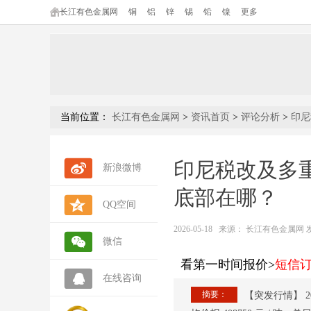
长江有色金属网
铜
铝
锌
锡
铅
镍
更多
当前位置：
长江有色金属网
>
资讯首页
>
评论分析
>
印尼
印尼税改及多
新浪微博
底部在哪？
QQ空间
2026-05-18
来源：
长江有色金属网 发布人
微信
看第一时间报价>
短信
在线咨询
摘要：
【突发行情】 2