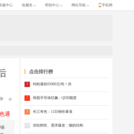
客服中心
收藏夹
帮助中心
网站导航
手机网
后
点击排行榜
1
钨粉暴跌65000元/吨！供
2
韩股半导体狂飙：QDII额度
中
小
3
长江有色：12日铜价暴涨
色通
4
供给刚性、需求爆发：铟的结构
 锡