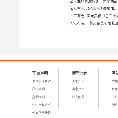
全球通胀再度抬头：大宗商品
叠加印尼税改新政引发全
长江有色：宏观情绪叠加加息
价推向大跌深渊。
长江有色: 美元美债加息三重
供需现状：原料紧平衡，
原材料供需：锡石、黄锡
Timah 一季度产量暴
足，整体呈紧平衡但韧性
产业链现状：上游惜售与
半导体刚需支撑，但传统
平台声明
新手指南
网
短期锡价走势前瞻：三大
平台服务协议
买家指南
数据
继昨日锡价单日狂跌14
私隐声明
卖家指南
有色
跌后锡市能否止跌回稳，
交易细则
常见问题
推广
今日核心聚焦三大变量：
知识产权声明
网络
内电子、光伏下游需求数
付款服务协议
警惕供应端扰动。