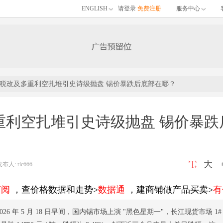
ENGLISH
请登录
免费注册
服务中心
税改及多重利空扎堆引史诗级抛盘 锡价暴跌后底部在哪？
重利空扎堆引史诗级抛盘 锡价暴跌
大
: rlc666
订阅
，查价格数据和走势>
数据通
，建商铺做产品买卖>
有
026 年 5 月 18 日早间，国内锡市场上演 "黑色星期一"，长江现货市场 1#