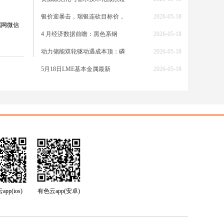
放将锡
银价迎暴击，瑞银连砍目标价，
2026-05-18
属网微信
4 月经济数据前瞻：黑色系钢
2026-05-18
动力储能双轮驱动遇成本顶：磷
2026-05-18
T
5月18日LME基本金属最新
2026-05-18
回收不
I 与
势，暴
pp(ios)
有色云app(安卓)
二是国
变动，