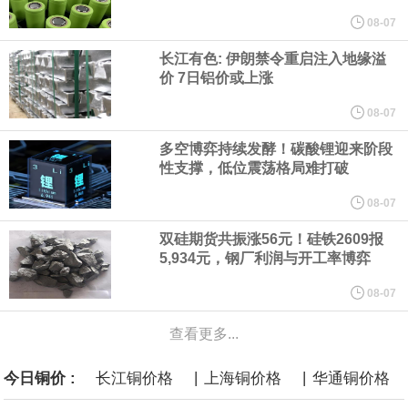
他与赫格塞思就弹药短缺问题发生冲突的报道是“完全没有根据的谣
08-07
长江有色: 伊朗禁令重启注入地缘溢
言”，他对赫格塞思所做的工作“非常满意”。
价 7日铝价或上涨
纽约期银突破64美元/盎司，日内涨3.91%。
08-07
多空博弈持续发酵！碳酸锂迎来阶段
据报道，威刚近日在法说会上表示，在需求增加、价格走高及货源
性支撑，低位震荡格局难打破
稳定的三大有利因素带动下，预期第3季度营运将优于第2季度，并
08-07
双硅期货共振涨56元！硅铁2609报
进一步扩大全年营运成果。
5,934元，钢厂利润与开工率博弈
美国国会预算办公室（CBO）于当地时间5日发布报告称，美国海军
08-07
查看更多...
计划建造的15艘核动力“特朗普级”（Trump-class）战列舰，从研发
|
|
今日铜价 :
长江铜价格
上海铜价格
华通铜价格
到采购的总费用可能高达2750亿美元，为美国有史以来最昂贵的水