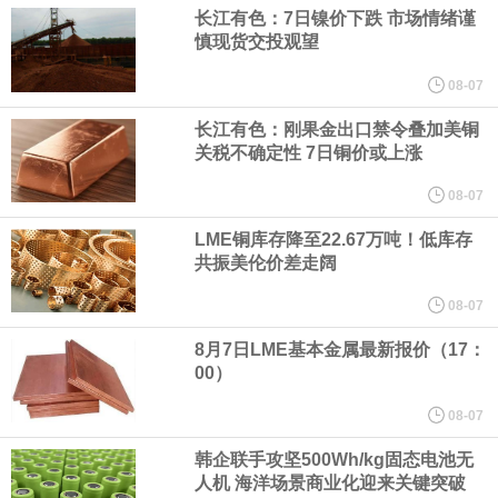
（含境内发明专利20项）。
长江有色：7日镍价下跌 市场情绪谨
慎现货交投观望
纽约期银日内涨4%，现报64.08美元/盎司。
08-07
宇树科技董事长、总经理兼首席技术官王兴兴在网上路演时表示，
长江有色：刚果金出口禁令叠加美铜
关税不确定性 7日铜价或上涨
经过多年研发创新和技术积累，公司逐步形成了包括一体化关节集
08-07
LME铜库存降至22.67万吨！低库存
成技术、高紧凑度机器人身体集成技术、机器人激光雷达全自研核
共振美伦价差走阔
心技术等多项已商业化应用的核心技术并已应用于公司的高性能通
08-07
8月7日LME基本金属最新报价（17：
用人形机器人、四足机器人等产品。
00）
美国总统特朗普6日否认他对国防部长赫格塞思不满，称对赫格塞思
08-07
韩企联手攻坚500Wh/kg固态电池无
所做的工作“非常满意”。特朗普在社交媒体上发帖称，一些媒体有关
人机 海洋场景商业化迎来关键突破