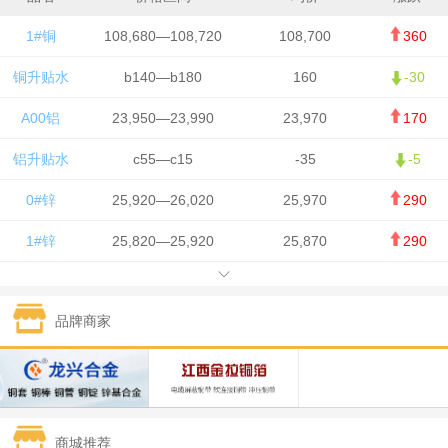
1#铜
108,680—108,720
108,700
360
铜升贴水
b140—b180
160
-30
A00铝
23,950—23,990
23,970
170
铝升贴水
c55—c15
-35
-5
0#锌
25,920—26,020
25,970
290
1#锌
25,820—25,920
25,870
290
1#铅
15,700—15,800
15,750
50
品牌商家
1#锡
434,000—436,000
435,000
-750
1#镍
129,550—130,750
130,150
-1,650
1#白银
15,100—15,110
15,105
-70
商城推荐
钯金
323—325
324
0