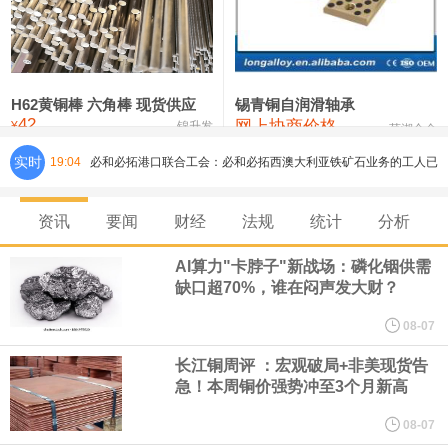
铸造铝合金锭(ZLD104)
24,300—24,500
24,400
200
压铸锌合金锭
26,500—26,700
26,600
250
硫酸镍
32,400—33,800
33,100
0
H62黄铜棒 六角棒 现货供应
锡青铜自润滑轴承
42
网上协商价格
氯化镍
38,300—40,300
39,300
0
¥
锦升发
芜湖合金
实时
19:04
必和必拓港口联合工会：必和必拓西澳大利亚铁矿石业务的工人已
通知，将于8月9日实施24小时停工。
资讯
要闻
财经
法规
统计
分析
8月7日，宇树科技董事长王兴兴网上路演时表示，报告期内，公司
AI算力"卡脖子"新战场：磷化铟供需
缺口超70%，谁在闷声发大财？
研发费用金额分别为4,995.18万元、7,001.70万元、14,496.56万
08-07
元，最近3年复合增长率达70.36%，呈快速增长趋势，并形成多项
长江铜周评 ：宏观破局+非美现货告
急！本周铜价强势冲至3个月新高
核心技术和知识产权。截至2026年1月31日，公司拥有262项专利权
08-07