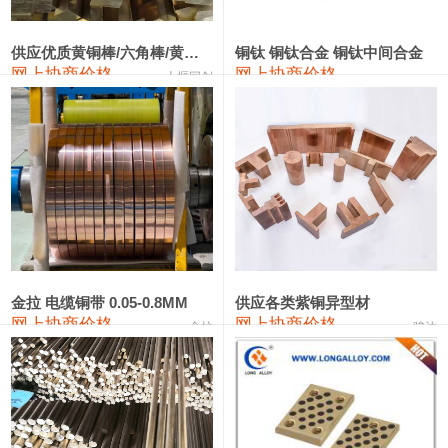
2202#硅
14,100—14,300
14,200
0
金属硅3303#-2202#
10,400—14,200
12,300
0
供应优质黄铜棒/六角棒/黄铜方板
铜钛 铜钛合金 铜钛中间合金
网上协商价格
网上协商价格
十堰同创
金属硅553#-331#
9,400—10,800
10,100
100
漆包线
111,970—115,970
113,970
360
磷铜合金
110,800—117,600
114,200
400
无氧铜丝(硬)
109,710—110,010
109,860
360
R410A专用紫铜管
113,700—113,700
113,700
360
铸造铝合金锭(A356.2)
24,300—24,700
24,500
200
金拉 电缆铜带 0.05-0.8MM
供应各类紫铜异型材
网上协商价格
网上协商价格
金拉
骏达
铸造铝合金锭(A380）
26,300—26,500
26,400
100
铝合金ADC12
24,200—24,400
24,300
100
铸造铝合金锭(ZL102)
24,300—24,500
24,400
200