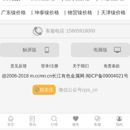
|
|
|
广东镍价格
坤泰镍价格
物贸镍价格
天津镍价格
客服电话 :15805918000
触屏版
电脑版
意见反馈
登录/注册
关于我们
免责条款
@2006-2018 m.ccmn.cn长江有色金属网 闽ICP备09004021号
加关注
微信公众号cjys_cn
首页
资讯
行情
服务
客服
我的