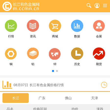
行情
资讯
商城
数据
会展
铜
铝
锌
历史
期货
08月07日
长江
有色金属价格行情
长江
广东
佛山
天津
品名
价格区间
均价
涨跌