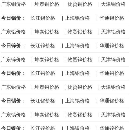
|
|
|
广东铜价格
坤泰铜价格
物贸铜价格
天津铜价格
面战舰项目之一。 根据CBO的初步估算，首舰造价约234亿美元，
|
|
今日铝价 :
长江铝价格
上海铝价格
华通铝价格
后续14艘平均每艘约180亿美元。
|
|
|
广东铝价格
坤泰铝价格
物贸铝价格
天津铝价格
黄金价格有望录得自今年1月以来最大单周涨幅。油价走弱为金价提
|
|
今日锌价 :
长江锌价格
上海锌价格
华通锌价格
供支撑，同时投资者正等待美国非农就业数据，以寻找美国利率前
|
|
|
广东锌价格
坤泰锌价格
物贸锌价格
天津锌价格
景的线索。StoneX高级分析师马特·辛普森表示，中东和平前景改善
|
|
今日铅价 :
长江铅价格
上海铅价格
华通铅价格
令市场通胀预期下降，推动黄金价格从此前持续数周、位于4000美
|
|
|
广东铅价格
坤泰铅价格
物贸铅价格
天津铅价格
元上方的盘整区间中进一步上涨。
|
|
今日锡价 :
长江锡价格
上海锡价格
华通锡价格
海力士：龙仁工厂将生产高带宽内存（HBM）及其他下一代动态随
|
|
|
广东锡价格
坤泰锡价格
物贸锡价格
天津锡价格
机存取存储器（DRAM）。
|
|
今日镍价 :
长江镍价格
上海镍价格
华通镍价格