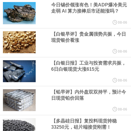
业务拓展至固定收益品类。
今日锡价领涨有色！美ADP爆冷美元
走弱 AI 算力接棒后市还能涨吗？
周四，亚洲科技股下跌，跟随隔夜交易中回调的美国同行，凸显了
08-06
全球科技股波动性的加剧。 日本市场中，软银股价收盘下跌4.4%，
【白银早评】贵金属强势共振，今日
现货银价看涨
芯片设备制造商东京电子股价下跌近6%，日本存储芯片制造商铠侠
08-06
【白银日报】工业与投资需求共振，
股价下跌超过10%。
6日白银现货大涨615元
WPP股价料创1992年以来最大单日涨幅，上涨25%至11个月高位。
08-06
【铅早评】内外盘双双持平，预计今
谷歌规划的印度数据中心枢纽建设工作正在如火如荼推进，项目所
日现货铅价回落
在地上方的山坡已经被开挖，露出赤红土层，并修出层层台地。但
08-06
【多晶硅日报】复投料现货持稳
环保人士的反对声浪持续高涨，给这家美国科技巨头总规模 150 亿
33250元，硅片端接货刚需！