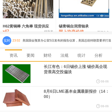
铸造铝合金锭(ZLD104)
24,100—24,300
24,200
100
压铸锌合金锭
26,250—26,450
26,350
500
硫酸镍
32,400—33,800
33,100
0
H62黄铜棒 六角棒 现货供应
锡青铜自润滑轴承
42
网上协商价格
氯化镍
38,300—40,300
39,300
0
¥
锦升发
芜湖合金
实时
23:02
美国国会预算办公室5日发布的报告估算，美国总统特朗普要求打造
的海军全新核动力“黄金舰队”可能需要在今后数十年间支出约2750
资讯
要闻
财经
法规
统计
分析
亿美元。其中，首艘“特朗普级”战列舰“无畏”号预估造价比原来至少
长江有色：6日锡价上涨 锡价高企现
货畏高交投偏淡
高50%。
08-06
芝加哥期权交易所全球市场公司（CBOE GLOBAL MARKETS
8月6日LME基本金属最新报价（14：
00）
INC）：CBOE 欧洲清算所将于 8 月 24 日起，将证券融资交易清算
08-06