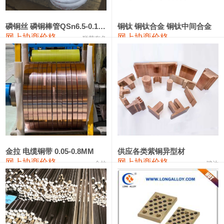
441#硅
9,500—9,700
9,600
0
金属硅553#-331#
9,300—10,700
10,000
0
磷铜丝 磷铜棒管QSn6.5-0.1 7-0.2 8-0.3
铜钛 铜钛合金 铜钛中间合金
网上协商价格
网上协商价格
联荣有色
金属硅3303#-2202#
10,400—14,200
12,300
0
漆包线
111,610—115,610
113,610
1,060
磷铜合金
110,400—117,200
113,800
1,050
无氧铜丝(硬)
109,350—109,650
109,500
1,060
R410A专用紫铜管
113,340—113,340
113,340
1,060
铸造铝合金锭(A356.2)
24,100—24,500
24,300
100
金拉 电缆铜带 0.05-0.8MM
供应各类紫铜异型材
网上协商价格
网上协商价格
金拉
骏达
铸造铝合金锭(A380）
26,200—26,400
26,300
100
铝合金ADC12
24,100—24,300
24,200
100
铸造铝合金锭(ZL102)
24,100—24,300
24,200
100