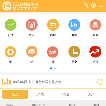
行情
资讯
商城
数据
会展
铜
铝
锌
历史
期货
08月06日
长江
有色金属价格行情
长江
广东
佛山
天津
品名
价格区间
均价
涨跌