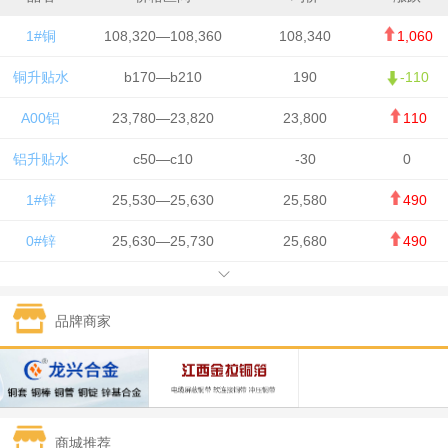
1#铜
108,320—108,360
108,340
1,060
铜升贴水
b170—b210
190
-110
A00铝
23,780—23,820
23,800
110
铝升贴水
c50—c10
-30
0
1#锌
25,530—25,630
25,580
490
0#锌
25,630—25,730
25,680
490
1#铅
15,650—15,750
15,700
-50
品牌商家
1#锡
434,750—436,750
435,750
7,000
1#镍
131,200—132,400
131,800
850
1#白银
15,170—15,180
15,175
615
商城推荐
钯金
323—325
324
5