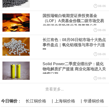
美元的项目制造重重阻碍
08-06
国投瑞银白银期货证券投资基金
欧股开盘涨跌不一，德国DAX指数跌0.29%，英国富时100指数涨
（LOF）A类基金份额二级市场交易
价格溢价风险提示及停复牌公告
0.08%，法国CAC40指数涨0.03%，欧洲斯托克50指数跌0.15%，
08-06
长江有色：08月06日铝市场十大热点
意大利富时MIB指数跌0.18%。
事件盘点｜氧化铝领涨与库存十六连
降
LME伦镍日内跌超3.00%，现报16574.100美元/吨。
08-06
Solid Power二季度业绩出炉：硫化
瑞士7月季调后失业率 3.1%，预期 3.1%，前值 3.1%。瑞士7月未
物电解质扩产提速 商业化落地进入关
键窗口期
季调失业率 3%，预期 3%，前值 2.9%。
08-06
查看更多...
商品期货收盘，黄金连续涨3.44%，焦炭连续涨2.72%，铁矿石连续
|
|
今日铜价 :
长江铜价格
上海铜价格
华通铜价格
涨2.64%，镍连续跌2.62%，白银连续涨2.61%。