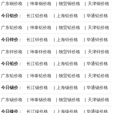
|
|
|
广东铜价格
坤泰铜价格
物贸铜价格
天津铜价格
沙特下调了对亚洲的主要原油价格，与此同时，各方正就一项旨在
|
|
今日铝价 :
长江铝价格
上海铝价格
华通铝价格
缓解霍尔木兹海峡航运压力的协议进行谈判。尽管胡塞武装的威胁
|
|
|
广东铝价格
坤泰铝价格
物贸铝价格
天津铝价格
危及了经由红海向东运输原油的替代路线，但沙特方面仍下调了价
|
|
今日锌价 :
长江锌价格
上海锌价格
华通锌价格
格。
|
|
|
广东锌价格
坤泰锌价格
物贸锌价格
天津锌价格
|
|
今日铅价 :
长江铅价格
上海铅价格
华通铅价格
|
|
|
广东铅价格
坤泰铅价格
物贸铅价格
天津铅价格
|
|
今日锡价 :
长江锡价格
上海锡价格
华通锡价格
|
|
|
广东锡价格
坤泰锡价格
物贸锡价格
天津锡价格
|
|
今日镍价 :
长江镍价格
上海镍价格
华通镍价格