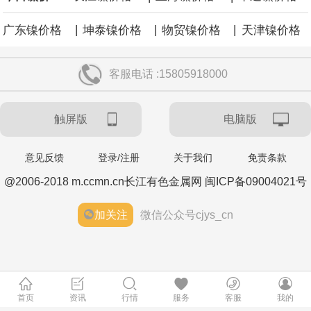
|
|
|
广东镍价格
坤泰镍价格
物贸镍价格
天津镍价格
客服电话 :15805918000
触屏版
电脑版
意见反馈
登录/注册
关于我们
免责条款
@2006-2018 m.ccmn.cn长江有色金属网 闽ICP备09004021号
加关注
微信公众号cjys_cn
首页
资讯
行情
服务
客服
我的