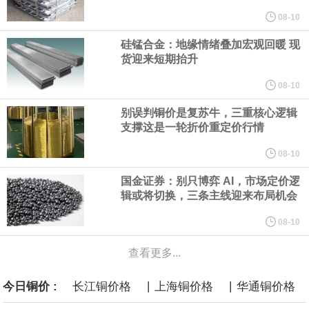
规划建设一批大型现代化煤矿，提升规模化集约化开发水平，2030
08-10
硅锰合金：地缘情绪叠加宏观回暖 现
年，五大煤炭供应保障基地产量占全国比重超80%。东中部地区统
货迎来短期抬升
筹本地区用能需求，合理控制开发节奏，根据资源条件加强评估论
08-10
别误判铜价是复苏牛，三重核心逻辑
证，适度建设接续煤矿。
支撑这是一轮折价重定价行情
国家发展改革委、国家能源局印发《煤炭工业发展“十五五”规划》。
08-10
国金证券：别只博弈 AI，市场定价逻
其中提到，提高资源开发准入标准。坚持先立后破，统筹煤矿关闭
辑或将切换，三条主线迎来布局机会
退出与区域供应保障，按照市场化法治化原则，推动落后产能煤矿
08-10
查看更多...
有序退出。西部地区优化生产结构，加快淘汰技术装备差、与生态
|
|
今日铜价 :
长江铜价格
上海铜价格
华通铜价格
敏感区重叠煤矿。东中部地区稳妥推进灾害严重不能有效治理、资