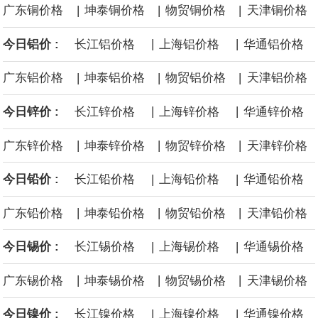
|
|
|
广东铜价格
坤泰铜价格
物贸铜价格
天津铜价格
源枯竭煤矿退出，妥善做好遗留问题处置和职工安置。西南、东北
|
|
今日铝价 :
长江铝价格
上海铝价格
华通铝价格
等地区因地制宜设置政策标准，合理引导资源条件差、安全保障程
|
|
|
广东铝价格
坤泰铝价格
物贸铝价格
天津铝价格
度低的中小煤矿退出，运用政策引导、市场手段等加快推动长期停
|
|
今日锌价 :
长江锌价格
上海锌价格
华通锌价格
产停建煤矿应退尽退。
|
|
|
广东锌价格
坤泰锌价格
物贸锌价格
天津锌价格
伦敦金属交易所(LME)：镍库存持平。
|
|
今日铅价 :
长江铅价格
上海铅价格
华通铅价格
伦敦金属交易所(LME)：锡库存减少100吨。
|
|
|
广东铅价格
坤泰铅价格
物贸铅价格
天津铅价格
伦敦金属交易所(LME)：铝库存减少1500吨。
|
|
今日锡价 :
长江锡价格
上海锡价格
华通锡价格
伦敦金属交易所(LME)：铜库存减少4675吨。
|
|
|
广东锡价格
坤泰锡价格
物贸锡价格
天津锡价格
8月10日消息，在岸人民币兑美元收盘报6.7442，较上一交易日上
|
|
今日镍价 :
长江镍价格
上海镍价格
华通镍价格