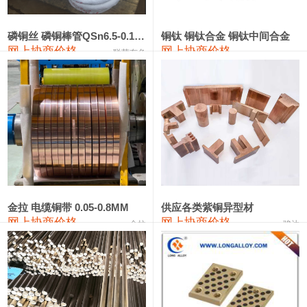
553#硅
9,300—9,500
9,400
0
金属硅553#-331#
9,400—10,800
10,100
0
磷铜丝 磷铜棒管QSn6.5-0.1 7-0.2 8-0.3
铜钛 铜钛合金 铜钛中间合金
网上协商价格
网上协商价格
联荣有色
金属硅3303#-2202#
10,400—14,200
12,300
0
漆包线
111,360—115,360
113,360
-610
磷铜合金
110,200—117,000
113,600
-600
无氧铜丝(硬)
109,100—109,400
109,250
-610
R410A专用紫铜管
113,090—113,090
113,090
-610
铸造铝合金锭(A380）
26,300—26,500
26,400
0
金拉 电缆铜带 0.05-0.8MM
供应各类紫铜异型材
网上协商价格
网上协商价格
金拉
骏达
铸造铝合金锭(A356.2)
24,300—24,700
24,500
0
铝合金ADC12
24,200—24,400
24,300
0
铸造铝合金锭(ZLD104)
24,300—24,500
24,400
0