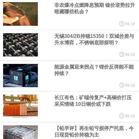
人民币资产，资金净流入支持人民币中枢走强；三是美元对人民币
非农爆冷点燃降息预期 镍价逆势拉升
暗藏哪些机会？
中间价相机调整。
08-10
《天津市智能机器人产业创新发展行动方案（2026—2028年）印发
无锡304/2B持稳15350！双城价差与
升水博弈，不锈钢底部探明？
2028年全市智能机器人产业核心产值突破200亿元
08-10
能源金属迎来拐点？锂价反弹能不能
国家发展改革委、国家能源局印发《煤炭工业发展“十五五”规划》。
持续？
其中指出，统筹资源开发条件、市场需求、运输通道、环境约束等
08-10
长江有色：矿端传复产+高铜价打压
因素，有序推进煤炭资源开发。西部资源富集地区强化开发整体规
采买情绪 10日铜价或下跌
划，完善上下游开发利用体系，提升跨区域协同保障能力。持续推
08-10
【铅早评】再生铅亏损停产托底，今
进山西、蒙西、蒙东、陕北、新疆煤炭供应保障基地建设，高标准
日现货铅价持稳为主