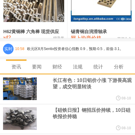
铸造铝合金锭(ZL102)
24,300—24,500
24,400
0
压铸锌合金锭
26,100—26,300
26,200
-400
硫酸镍
32,400—33,800
33,100
0
H62黄铜棒 六角棒 现货供应
锡青铜自润滑轴承
42
网上协商价格
氯化镍
38,300—40,300
39,300
0
¥
锦升发
芜湖合金
实时
10:58
欧元区8月Sentix投资者信心指数 0.9，预期-0.5，前值-3.1。
8月10日，人民币对美元即期汇率盘中最高升至6.7439，创下2023
资讯
要闻
财经
法规
统计
分析
年2月6日以来的3年多新高。工银亚洲在展望下半年人民币走势时认
长江有色：10日铝价小涨 下游畏高观
望，成交明显转淡
为，人民币汇率大概率延续波动、缓步走升态势，主要影响因素包
08-10
括：一是下半年预计出口延续韧性增长，关注地缘风险及关税政策
【硅铁日报】钢招压价持续，10日硅
铁报价持稳
对出口产品和地区结构、量价关系分化等影响；二是国际资金增配
08-10