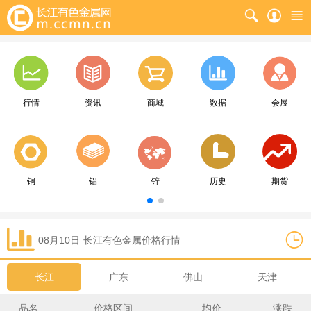
行情
资讯
商城
数据
会展
铜
铝
锌
历史
期货
08月10日
长江
有色金属价格行情
长江
广东
佛山
天津
品名
价格区间
均价
涨跌