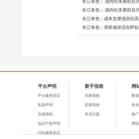
长江有色： 国内社库累积且消
长江有色： 国内社库累积且消
长江有色：成本支撑强劲但高
——4月21日长江现货价
1#铜
价报102290元/吨，
240元；贴水报140元；0#
锭报16800元/吨，涨25元
平台声明
新手指南
网
元；
平台服务协议
买家指南
数据
私隐声明
卖家指南
有色
宏观：地缘阴云与通胀魅
交易细则
常见问题
推广
知识产权声明
网络
今早盘面最大的变量无疑
付款服务协议
愈发扑朔迷离。美方扣押