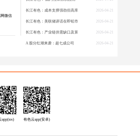
长江有色：成本支撑强劲但高库
2026-04-21
属网微信
长江有色：美联储讲话在即铅市
2026-04-21
长江有色：产业链供需缺口及算
2026-04-21
A 股分红潮来袭：超七成公司
2026-04-21
吨，跌
；
1#铅
3000
pp(ios)
有色云app(安卓)
前景却
条件通