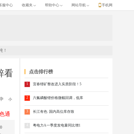
客服中心
收藏夹
帮助中心
网站导航
手机网
吨！
锌看
点击排行榜
1
宜春锂矿整改进入实质阶段！5
2
六氟磷酸锂价格微幅回调，低库
中
小
3
长江有色: 国内高位库存致
色通
4
粤电力A一季度发电量同比增1
0