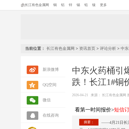
长江有色金属网
铜
铝
锌
锡
铅
镍
更多
当前位置：
长江有色金属网
>
资讯首页
>
评论分析
>
中东
中东火药桶引
新浪微博
跌！长江1#铜价
QQ空间
2026-04-21
来源：
长江有色金属网 发布人
微信
看第一时间报价>
短信
在线咨询
摘要：
——4月21日长