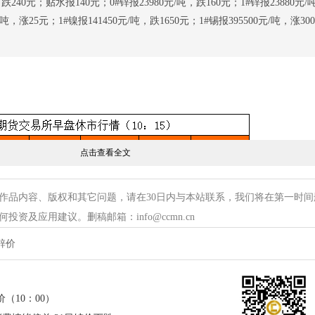
跌240元；贴水报140元；0#锌报23980元/吨，跌160元；1#锌报23880元/
/吨，涨25元；1#镍报141450元/吨，跌1650元；1#锡报395500元/吨，涨300
点击查看全文
作品内容、版权和其它问题，请在30日内与本站联系，我们将在第一时间
资及应用建议。删稿邮箱：info@ccmn.cn
锌价
（10：00）