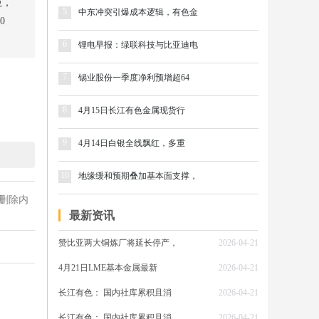
吨，
5
中东冲突引爆成本逻辑，有色金
0
6
锂电早报：绿联科技与比亚迪电
7
锡业股份一季度净利预增超64
8
4月15日长江有色金属现货行
9
4月14日白银全线飘红，多重
10
地缘缓和预期叠加基本面支撑，
删除内
最新资讯
赞比亚两大铜炼厂将延长停产，
2026-04-21
4月21日LME基本金属最新
2026-04-21
长江有色： 国内社库累积且消
2026-04-21
长江有色： 国内社库累积且消
2026-04-21