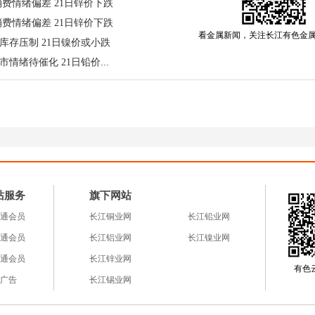
费情绪偏差 21日锌价下跌
费情绪偏差 21日锌价下跌
看金属新闻，关注长江有色金
库存压制 21日镍价或小跌
长江有色：美联储讲话在即铅市情绪待催化 21日铅价或涨跌不大
格动态：
跌690元；升水为180元/吨，跌10元；A00铝锭报24670元/
锌报23980元/吨，跌160元；1#锌报23880元/吨，跌160元
；
1#镍报141450元/吨，跌1650元；
1#锡
报395500元/吨，涨
站服务
旗下网站
通会员
长江铜业网
长江铅业网
通会员
长江铝业网
长江镍业网
影的双重夹击
通会员
长江锌业网
有色云a
广告
长江锡业网
来自中东。美伊临时停火协议即将于4月22日到期，谈判
伊朗货轮引发伊朗强硬回击，甚至放出“霍尔木兹海峡无