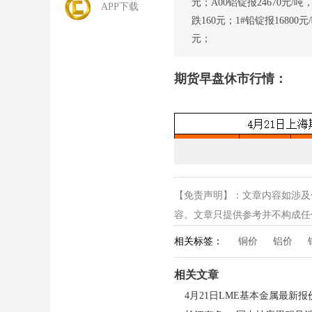
元；A00铝锭报24670元/吨，
APP下载
跌160元；1#铅锭报16800元
元；
期货早盘休市行情：
【免责声明】：文章内容如涉及
容。文章只提供参考并不构成任何投
相关标签：
铜价
铝价
相关文章
4月21日LME基本金属最新报价