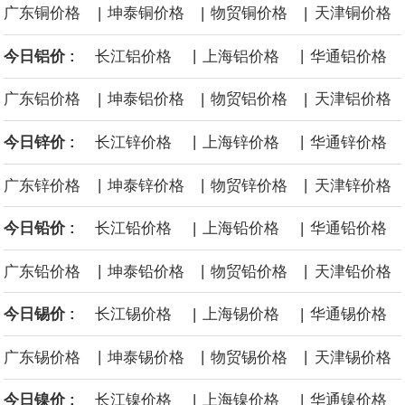
国内政部达成和解协议，美国政府支付12.2亿美元和解资金，RWE
|
|
|
广东铜价格
坤泰铜价格
物贸铜价格
天津铜价格
将放弃位于纽约湾、加州近海和路易斯安那州近海的海上风电租赁
|
|
今日铝价 :
长江铝价格
上海铝价格
华通铝价格
权益。
|
|
|
广东铝价格
坤泰铝价格
物贸铝价格
天津铝价格
据广钢气体消息，8月6日，广钢气体与韩国头部工业气体服务商
|
|
今日锌价 :
长江锌价格
上海锌价格
华通锌价格
AirFirst正式签署实质性长期战略合作协议。双方将建立常态化技术
|
|
|
广东锌价格
坤泰锌价格
物贸锌价格
天津锌价格
|
|
今日铅价 :
长江铅价格
上海铅价格
华通铅价格
共创与市场联动机制，围绕广钢气体自研的“Super-N”超高纯制氮解
|
|
|
广东铅价格
坤泰铅价格
物贸铅价格
天津铅价格
决方案开展联合迭代与场景优化，针对韩国先进半导体制程标准持
|
|
今日锡价 :
长江锡价格
上海锡价格
华通锡价格
续打磨定制化供气体系，推动技术方案在海外高端产线完成验证与
|
|
|
广东锡价格
坤泰锡价格
物贸锡价格
天津锡价格
规模化交付。
|
|
今日镍价 :
长江镍价格
上海镍价格
华通镍价格