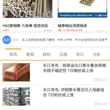
铸造铝合金锭(ZLD104)
24,300—24,500
24,400
200
压铸锌合金锭
26,500—26,700
26,600
250
硫酸镍
32,400—33,800
33,100
0
H62黄铜棒 六角棒 现货供应
锡青铜自润滑轴承
42
网上协商价格
氯化镍
38,300—40,300
39,300
0
¥
锦升发
芜湖合金
从工业和信息化部了解到，今年上半年，中小企业经济运行总体平
实时
4:15
稳，主要指标保持较快增长，企业效益持续改善。今年上半年，规
资讯
要闻
财经
法规
统计
分析
模以上工业中小企业增加值同比增长5.8%，营业收入同比增长
长江有色：刚果金出口禁令叠加美铜
关税不确定性 7日铜价或上涨
7.7%，为2023年以来同期最高水平，利润总额同比增长16.9%，为
08-07
2022年以来同期最高水平，生产经营稳步向好，盈利能力持续增
长江有色: 伊朗禁令重启注入地缘溢
价 7日铝价或上涨
强。
08-07
伊朗议会主席团成员萨利米公开伊方拟议的霍尔木兹海峡战略管理