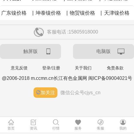
央行今日开展10亿元7天逆回购操作，投标量10亿元，中标量10亿
|
|
|
广东镍价格
坤泰镍价格
物贸镍价格
天津镍价格
元，操作利率为1.40%，与此前持平。
央行公开市场今日净回笼1,330.0亿元人民币。
客服电话 :15805918000
当地时间8月6日，丰田汽车宣布在美国召回约50.8万辆2025至2026
触屏版
电脑版
年款凯美瑞（Camry）车型，原因是车辆7英寸组合仪表可能在启动
意见反馈
登录/注册
关于我们
免责条款
时出现黑屏，导致转向灯、危险警示灯以及部分提示音功能失效。
@2006-2018 m.ccmn.cn长江有色金属网 闽ICP备09004021号
韩国经济日报援引不愿具名的业内人士消息，LG 集团会长具光谟下
加关注
微信公众号cjys_cn
周将在硅谷的英伟达总部与黄仁勋会面。具光谟与黄仁勋曾于 6 月
在首尔会晤，并宣布在机器人、人工智能基础设施、自动驾驶等领
首页
资讯
行情
服务
客服
我的