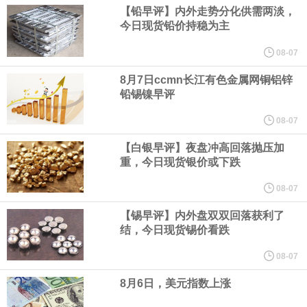
【铅早评】内外走势分化供需两淡，
今日现货铅价持稳为主
方案初步文本细节，内容包括禁止敌对方面通过海峡等，违反规定
08-07
者将被处以最高达货物价值20%的罚款。该方案显示，美国、以色
8月7日ccmn长江有色金属网铜铝锌
铅锡镍早评
列等国的船只将被禁止通过霍尔木兹海峡；与以色列有关的军用和
08-07
民用货物不得通过该区域；参与针对“抵抗阵线”行动的船只或货物也
【白银早评】夜盘冲高回落抛压加
重，今日现货银价或下跌
将被禁止通行。
08-07
美国新墨西哥州第一司法区法院当地时间8月6日作出裁决，社交媒
【锡早评】内外盘双双回落获利了
结，今日现货锡价看跌
体“脸书（Facebook）”、“照片墙（Instagram）”的母公司美
08-07
国“元”公司应向该州一项基金支付5.67 亿美元，用于应对青少年因
8月6日，美元指数上涨
使用其产品而面临的心理健康问题。 这一裁决源于今年早些时候的