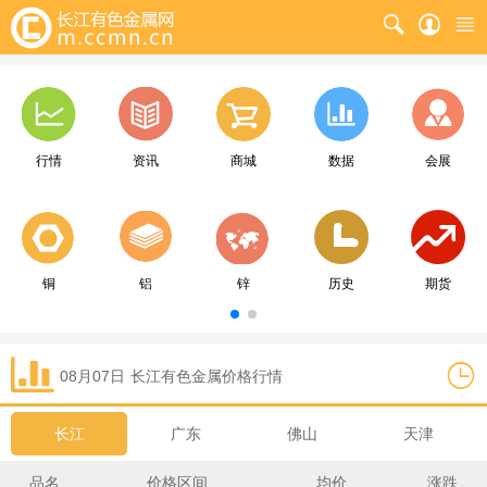
行情
资讯
商城
数据
会展
铜
铝
锌
历史
期货
08月07日
长江
有色金属价格行情
长江
广东
佛山
天津
品名
价格区间
均价
涨跌