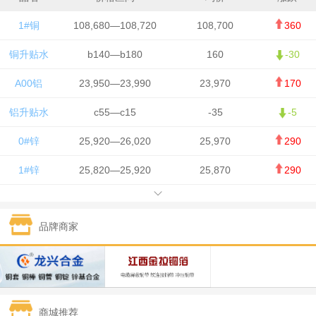
1#铜
108,680—108,720
108,700
360
铜升贴水
b140—b180
160
-30
A00铝
23,950—23,990
23,970
170
铝升贴水
c55—c15
-35
-5
0#锌
25,920—26,020
25,970
290
1#锌
25,820—25,920
25,870
290
1#铅
15,700—15,800
15,750
50
品牌商家
1#锡
434,000—436,000
435,000
-750
1#镍
129,550—130,750
130,150
-1,650
1#白银
15,100—15,110
15,105
-70
商城推荐
钯金
323—325
324
0