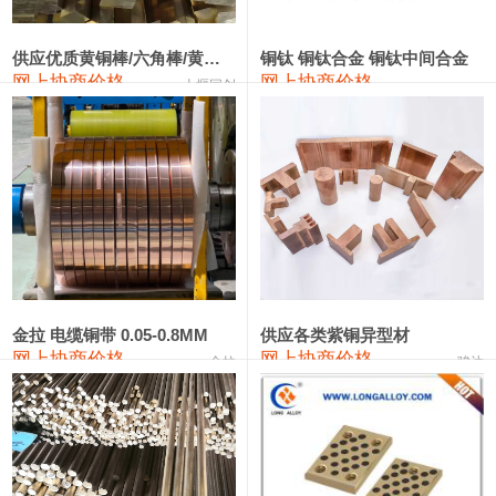
2202#硅
14,100—14,300
14,200
0
金属硅3303#-2202#
10,400—14,200
12,300
0
供应优质黄铜棒/六角棒/黄铜方板
铜钛 铜钛合金 铜钛中间合金
网上协商价格
网上协商价格
十堰同创
金属硅553#-331#
9,400—10,800
10,100
100
漆包线
111,970—115,970
113,970
360
磷铜合金
110,800—117,600
114,200
400
无氧铜丝(硬)
109,710—110,010
109,860
360
R410A专用紫铜管
113,700—113,700
113,700
360
铸造铝合金锭(A356.2)
24,300—24,700
24,500
200
金拉 电缆铜带 0.05-0.8MM
供应各类紫铜异型材
网上协商价格
网上协商价格
金拉
骏达
铸造铝合金锭(A380）
26,300—26,500
26,400
100
铝合金ADC12
24,200—24,400
24,300
100
铸造铝合金锭(ZL102)
24,300—24,500
24,400
200