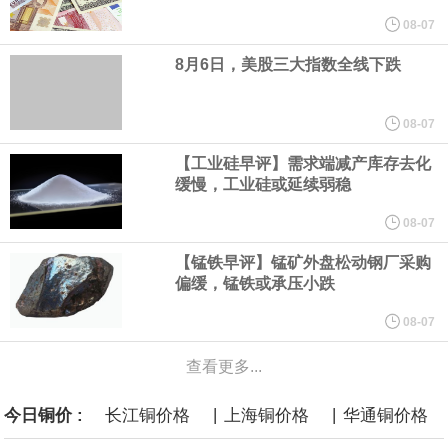
08-07
一场审判。在那次审判中，新墨西哥州陪审团认定“元”公司需就涉嫌
8月6日，美股三大指数全线下跌
导致青少年心理健康问题及利用其产品进行性剥削的行为，承担
08-07
3.75亿美元的罚款。这5.67亿美元是在3.75亿美元罚款基础上追加
【工业硅早评】需求端减产库存去化
缓慢，工业硅或延续弱稳
的补救金，二者叠加达9.42亿美元。
08-07
白宫已邀请美国关键矿产行业的顶级高管周五与总统唐纳德·特朗普
【锰铁早评】锰矿外盘松动钢厂采购
偏缓，锰铁或承压小跌
会面。据知情人士透露，此次活动旨在展示为促进关键矿产开发和
08-07
加工所做的努力，并计划公布一些交易和谅解备忘录。
查看更多...
当地时间8月6日，德国能源企业RWE旗下美国海上风电业务已与美
|
|
今日铜价 :
长江铜价格
上海铜价格
华通铜价格