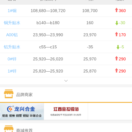
1#铜
108,680—108,720
108,700
360
铜升贴水
b140—b180
160
-30
A00铝
23,950—23,990
23,970
170
铝升贴水
c55—c15
-35
-5
0#锌
25,920—26,020
25,970
290
1#锌
25,820—25,920
25,870
290
1#铅
15,700—15,800
15,750
50
品牌商家
1#锡
434,000—436,000
435,000
-750
1#镍
129,550—130,750
130,150
-1,650
1#白银
15,100—15,110
15,105
-70
商城推荐
钯金
323—325
324
0