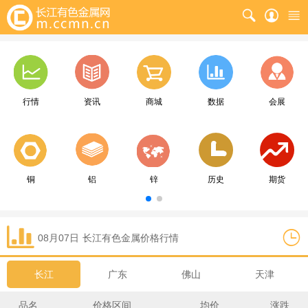
行情
资讯
商城
数据
会展
铜
铝
锌
历史
期货
08月07日
长江
有色金属价格行情
长江
广东
佛山
天津
品名
价格区间
均价
涨跌