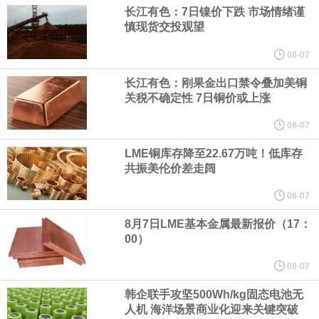
（含境内发明专利20项）。
长江有色：7日镍价下跌 市场情绪谨
慎现货交投观望
纽约期银日内涨4%，现报64.08美元/盎司。
08-07
宇树科技董事长、总经理兼首席技术官王兴兴在网上路演时表示，
长江有色：刚果金出口禁令叠加美铜
关税不确定性 7日铜价或上涨
经过多年研发创新和技术积累，公司逐步形成了包括一体化关节集
08-07
LME铜库存降至22.67万吨！低库存
成技术、高紧凑度机器人身体集成技术、机器人激光雷达全自研核
共振美伦价差走阔
心技术等多项已商业化应用的核心技术并已应用于公司的高性能通
08-07
8月7日LME基本金属最新报价（17：
用人形机器人、四足机器人等产品。
00）
美国总统特朗普6日否认他对国防部长赫格塞思不满，称对赫格塞思
08-07
韩企联手攻坚500Wh/kg固态电池无
所做的工作“非常满意”。特朗普在社交媒体上发帖称，一些媒体有关
人机 海洋场景商业化迎来关键突破