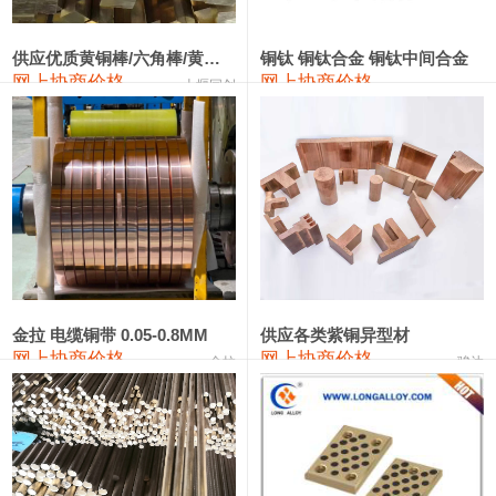
2202#硅
14,100—14,300
14,200
0
金属硅3303#-2202#
10,400—14,200
12,300
0
供应优质黄铜棒/六角棒/黄铜方板
铜钛 铜钛合金 铜钛中间合金
网上协商价格
网上协商价格
十堰同创
金属硅553#-331#
9,400—10,800
10,100
100
漆包线
111,970—115,970
113,970
360
磷铜合金
110,800—117,600
114,200
400
无氧铜丝(硬)
109,710—110,010
109,860
360
R410A专用紫铜管
113,700—113,700
113,700
360
铸造铝合金锭(A356.2)
24,300—24,700
24,500
200
金拉 电缆铜带 0.05-0.8MM
供应各类紫铜异型材
网上协商价格
网上协商价格
金拉
骏达
铸造铝合金锭(A380）
26,300—26,500
26,400
100
铝合金ADC12
24,200—24,400
24,300
100
铸造铝合金锭(ZL102)
24,300—24,500
24,400
200