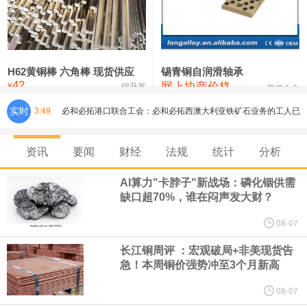
铸造铝合金锭(ZLD104)
24,300—24,500
24,400
200
压铸锌合金锭
26,500—26,700
26,600
250
硫酸镍
32,400—33,800
33,100
0
H62黄铜棒 六角棒 现货供应
锡青铜自润滑轴承
42
网上协商价格
氯化镍
38,300—40,300
39,300
0
¥
锦升发
芜湖合金
实时
3:49
必和必拓港口联合工会：必和必拓西澳大利亚铁矿石业务的工人已
通知，将于8月9日实施24小时停工。
资讯
要闻
财经
法规
统计
分析
8月7日，宇树科技董事长王兴兴网上路演时表示，报告期内，公司
AI算力"卡脖子"新战场：磷化铟供需
缺口超70%，谁在闷声发大财？
研发费用金额分别为4,995.18万元、7,001.70万元、14,496.56万
08-07
元，最近3年复合增长率达70.36%，呈快速增长趋势，并形成多项
长江铜周评 ：宏观破局+非美现货告
急！本周铜价强势冲至3个月新高
核心技术和知识产权。截至2026年1月31日，公司拥有262项专利权
08-07