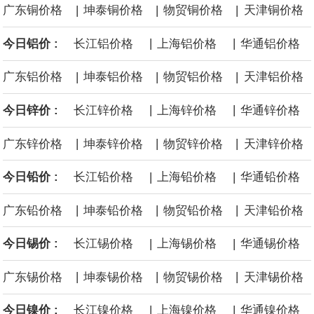
|
|
|
广东铜价格
坤泰铜价格
物贸铜价格
天津铜价格
面战舰项目之一。 根据CBO的初步估算，首舰造价约234亿美元，
|
|
今日铝价 :
长江铝价格
上海铝价格
华通铝价格
后续14艘平均每艘约180亿美元。
|
|
|
广东铝价格
坤泰铝价格
物贸铝价格
天津铝价格
黄金价格有望录得自今年1月以来最大单周涨幅。油价走弱为金价提
|
|
今日锌价 :
长江锌价格
上海锌价格
华通锌价格
供支撑，同时投资者正等待美国非农就业数据，以寻找美国利率前
|
|
|
广东锌价格
坤泰锌价格
物贸锌价格
天津锌价格
景的线索。StoneX高级分析师马特·辛普森表示，中东和平前景改善
|
|
今日铅价 :
长江铅价格
上海铅价格
华通铅价格
令市场通胀预期下降，推动黄金价格从此前持续数周、位于4000美
|
|
|
广东铅价格
坤泰铅价格
物贸铅价格
天津铅价格
元上方的盘整区间中进一步上涨。
|
|
今日锡价 :
长江锡价格
上海锡价格
华通锡价格
海力士：龙仁工厂将生产高带宽内存（HBM）及其他下一代动态随
|
|
|
广东锡价格
坤泰锡价格
物贸锡价格
天津锡价格
机存取存储器（DRAM）。
|
|
今日镍价 :
长江镍价格
上海镍价格
华通镍价格