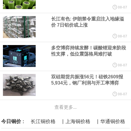
他与赫格塞思就弹药短缺问题发生冲突的报道是“完全没有根据的谣
08-07
长江有色: 伊朗禁令重启注入地缘溢
言”，他对赫格塞思所做的工作“非常满意”。
价 7日铝价或上涨
纽约期银突破64美元/盎司，日内涨3.91%。
08-07
多空博弈持续发酵！碳酸锂迎来阶段
据报道，威刚近日在法说会上表示，在需求增加、价格走高及货源
性支撑，低位震荡格局难打破
稳定的三大有利因素带动下，预期第3季度营运将优于第2季度，并
08-07
双硅期货共振涨56元！硅铁2609报
进一步扩大全年营运成果。
5,934元，钢厂利润与开工率博弈
美国国会预算办公室（CBO）于当地时间5日发布报告称，美国海军
08-07
查看更多...
计划建造的15艘核动力“特朗普级”（Trump-class）战列舰，从研发
|
|
今日铜价 :
长江铜价格
上海铜价格
华通铜价格
到采购的总费用可能高达2750亿美元，为美国有史以来最昂贵的水