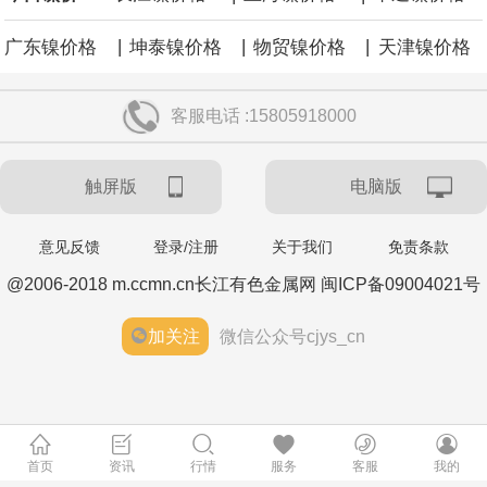
|
|
|
广东镍价格
坤泰镍价格
物贸镍价格
天津镍价格
客服电话 :15805918000
触屏版
电脑版
意见反馈
登录/注册
关于我们
免责条款
@2006-2018 m.ccmn.cn长江有色金属网 闽ICP备09004021号
加关注
微信公众号cjys_cn
首页
资讯
行情
服务
客服
我的