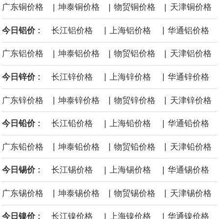
|
|
|
广东铜价格
坤泰铜价格
物贸铜价格
天津铜价格
面战舰项目之一。 根据CBO的初步估算，首舰造价约234亿美元，
|
|
今日铝价 :
长江铝价格
上海铝价格
华通铝价格
后续14艘平均每艘约180亿美元。
|
|
|
广东铝价格
坤泰铝价格
物贸铝价格
天津铝价格
黄金价格有望录得自今年1月以来最大单周涨幅。油价走弱为金价提
|
|
今日锌价 :
长江锌价格
上海锌价格
华通锌价格
供支撑，同时投资者正等待美国非农就业数据，以寻找美国利率前
|
|
|
广东锌价格
坤泰锌价格
物贸锌价格
天津锌价格
景的线索。StoneX高级分析师马特·辛普森表示，中东和平前景改善
|
|
今日铅价 :
长江铅价格
上海铅价格
华通铅价格
令市场通胀预期下降，推动黄金价格从此前持续数周、位于4000美
|
|
|
广东铅价格
坤泰铅价格
物贸铅价格
天津铅价格
元上方的盘整区间中进一步上涨。
|
|
今日锡价 :
长江锡价格
上海锡价格
华通锡价格
海力士：龙仁工厂将生产高带宽内存（HBM）及其他下一代动态随
|
|
|
广东锡价格
坤泰锡价格
物贸锡价格
天津锡价格
机存取存储器（DRAM）。
|
|
今日镍价 :
长江镍价格
上海镍价格
华通镍价格