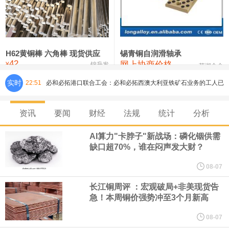
铸造铝合金锭(ZLD104)
24,300—24,500
24,400
200
压铸锌合金锭
26,500—26,700
26,600
250
硫酸镍
32,400—33,800
33,100
0
H62黄铜棒 六角棒 现货供应
锡青铜自润滑轴承
42
网上协商价格
氯化镍
38,300—40,300
39,300
0
¥
锦升发
芜湖合金
实时
必和必拓港口联合工会：必和必拓西澳大利亚铁矿石业务的工人已
22:51
通知，将于8月9日实施24小时停工。
资讯
要闻
财经
法规
统计
分析
8月7日，宇树科技董事长王兴兴网上路演时表示，报告期内，公司
AI算力"卡脖子"新战场：磷化铟供需
缺口超70%，谁在闷声发大财？
研发费用金额分别为4,995.18万元、7,001.70万元、14,496.56万
08-07
元，最近3年复合增长率达70.36%，呈快速增长趋势，并形成多项
长江铜周评 ：宏观破局+非美现货告
急！本周铜价强势冲至3个月新高
核心技术和知识产权。截至2026年1月31日，公司拥有262项专利权
08-07