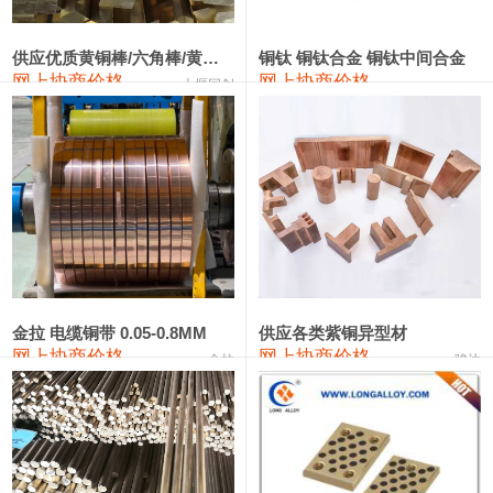
2202#硅
14,100—14,300
14,200
0
金属硅3303#-2202#
10,400—14,200
12,300
0
供应优质黄铜棒/六角棒/黄铜方板
铜钛 铜钛合金 铜钛中间合金
网上协商价格
网上协商价格
十堰同创
金属硅553#-331#
9,400—10,800
10,100
100
漆包线
111,970—115,970
113,970
360
磷铜合金
110,800—117,600
114,200
400
无氧铜丝(硬)
109,710—110,010
109,860
360
R410A专用紫铜管
113,700—113,700
113,700
360
铸造铝合金锭(A356.2)
24,300—24,700
24,500
200
金拉 电缆铜带 0.05-0.8MM
供应各类紫铜异型材
网上协商价格
网上协商价格
金拉
骏达
铸造铝合金锭(A380）
26,300—26,500
26,400
100
铝合金ADC12
24,200—24,400
24,300
100
铸造铝合金锭(ZL102)
24,300—24,500
24,400
200