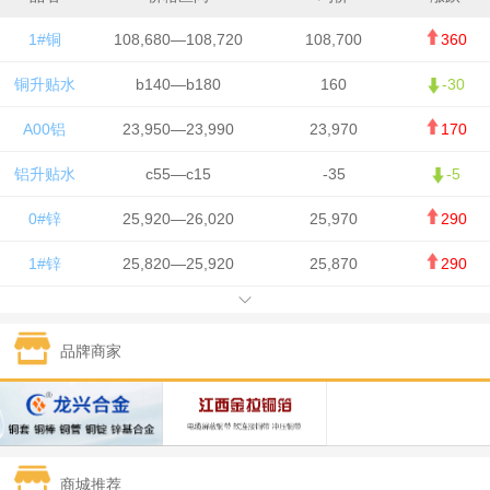
1#铜
108,680—108,720
108,700
360
铜升贴水
b140—b180
160
-30
A00铝
23,950—23,990
23,970
170
铝升贴水
c55—c15
-35
-5
0#锌
25,920—26,020
25,970
290
1#锌
25,820—25,920
25,870
290
1#铅
15,700—15,800
15,750
50
品牌商家
1#锡
434,000—436,000
435,000
-750
1#镍
129,550—130,750
130,150
-1,650
1#白银
15,100—15,110
15,105
-70
商城推荐
钯金
323—325
324
0