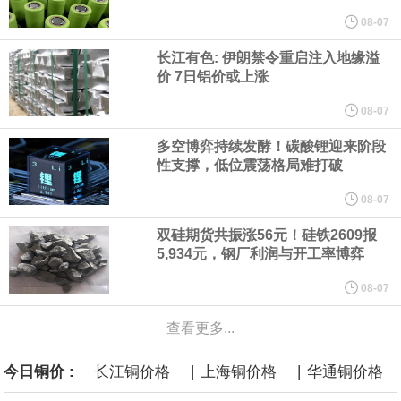
他与赫格塞思就弹药短缺问题发生冲突的报道是“完全没有根据的谣
08-07
长江有色: 伊朗禁令重启注入地缘溢
言”，他对赫格塞思所做的工作“非常满意”。
价 7日铝价或上涨
纽约期银突破64美元/盎司，日内涨3.91%。
08-07
多空博弈持续发酵！碳酸锂迎来阶段
据报道，威刚近日在法说会上表示，在需求增加、价格走高及货源
性支撑，低位震荡格局难打破
稳定的三大有利因素带动下，预期第3季度营运将优于第2季度，并
08-07
双硅期货共振涨56元！硅铁2609报
进一步扩大全年营运成果。
5,934元，钢厂利润与开工率博弈
美国国会预算办公室（CBO）于当地时间5日发布报告称，美国海军
08-07
查看更多...
计划建造的15艘核动力“特朗普级”（Trump-class）战列舰，从研发
|
|
今日铜价 :
长江铜价格
上海铜价格
华通铜价格
到采购的总费用可能高达2750亿美元，为美国有史以来最昂贵的水