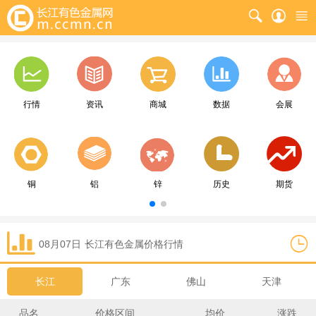
行情
资讯
商城
数据
会展
铜
铝
锌
历史
期货
08月07日
长江
有色金属价格行情
长江
广东
佛山
天津
品名
价格区间
均价
涨跌