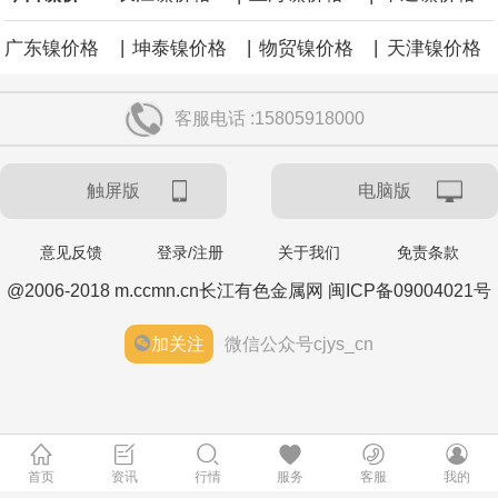
|
|
|
广东镍价格
坤泰镍价格
物贸镍价格
天津镍价格
客服电话 :15805918000
触屏版
电脑版
意见反馈
登录/注册
关于我们
免责条款
@2006-2018 m.ccmn.cn长江有色金属网 闽ICP备09004021号
加关注
微信公众号cjys_cn
首页
资讯
行情
服务
客服
我的