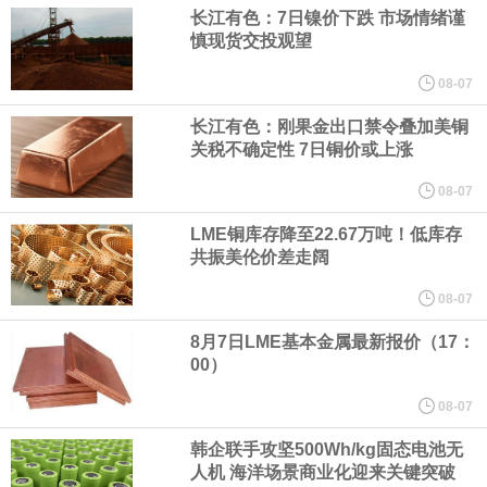
（含境内发明专利20项）。
长江有色：7日镍价下跌 市场情绪谨
慎现货交投观望
纽约期银日内涨4%，现报64.08美元/盎司。
08-07
宇树科技董事长、总经理兼首席技术官王兴兴在网上路演时表示，
长江有色：刚果金出口禁令叠加美铜
关税不确定性 7日铜价或上涨
经过多年研发创新和技术积累，公司逐步形成了包括一体化关节集
08-07
LME铜库存降至22.67万吨！低库存
成技术、高紧凑度机器人身体集成技术、机器人激光雷达全自研核
共振美伦价差走阔
心技术等多项已商业化应用的核心技术并已应用于公司的高性能通
08-07
8月7日LME基本金属最新报价（17：
用人形机器人、四足机器人等产品。
00）
美国总统特朗普6日否认他对国防部长赫格塞思不满，称对赫格塞思
08-07
韩企联手攻坚500Wh/kg固态电池无
所做的工作“非常满意”。特朗普在社交媒体上发帖称，一些媒体有关
人机 海洋场景商业化迎来关键突破