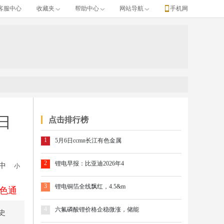
客服中心
收藏夹
帮助中心
网站导航
手机网
日
点击排行榜
1
5月6日ccmn长江有色金属
2
锂电早报：比亚迪2026年4
中
小
3
锂电铜箔全线飘红，4.5&m
色通
4
六氟磷酸锂价格企稳微涨，储能
史