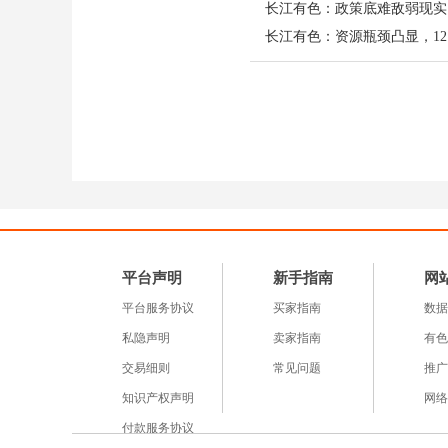
长江有色：政策底难敌弱现实
恢复程度有限，进入 5
长江有色：资源瓶颈凸显，1
作为全球最大精炼锡出口
税政策，近期出口量较正
仅能满足极短时间的市场
产业链现状：AI 需求爆
锡产业链整体呈现 “上
的冶炼企业，受原料供应
能大幅提升。需求端，A
单位用锡量显著高于传统
态势。尽管高锡价对部分
平台声明
新手指南
网
劲，下游企业多维持按需
平台服务协议
买家指南
数据
私隐声明
卖家指南
有色
今日锡价走势预测
交易细则
常见问题
推广
预计今日现货锡价将延续上
知识产权声明
网络
绪回暖叠加供需缺口扩大，
付款服务协议
布可能带来的波动，若通