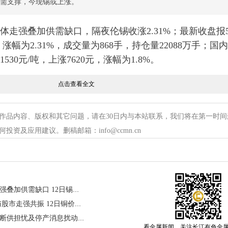
刚需支撑，今现锡或上涨。
走强叠加供需缺口，隔夜伦锡收涨2.31%；最新收盘报55
，涨幅为2.31%，成交量为868手，持仓量22088万手；国
530元/吨，上涨7620元，涨幅为1.8%。
点击查看全文
5月11日伦锡库存量8360吨，较前一交易日库存量减少9
货全线低开为主，主力月2606合约开盘报429500元/吨
作品内容、版权和其它问题，请在30日内与本站联系，我们将在第一时间
20分沪锡主力2606合约报437950元/吨，上涨14040元，
资及应用建议。删稿邮箱：info@ccmn.cn
高走，盘面维持高位运行；宏观面：美伊局势骤然恶化推升国
的冶炼成本，更引发了全球金属贸易航线与区域产能的
股强势上涨，AI 和半导体行业景气度持续攀升，为金属
长江有色：美股科技股集体走强叠加供需缺口 12日锡价或大涨
长江有色： 铜独立单边上行与股市走强共振 12日铜价或大涨
性收缩，库存历史低位
长江有色：美伊局势升级硫磺断供担忧及停产消息扰动 12日镍价或小涨
价上涨的核心支撑。缅甸佤邦复产进度远低于市场预期
看金属新闻，关注长江有色金