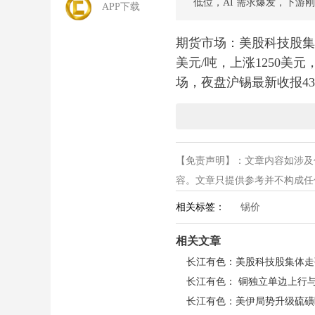
低位，AI 需求爆发，下游
APP下载
期货市场：美股科技股集体
美元/吨，上涨1250美元
场，夜盘沪锡最新收报431
伦敦金属交易所（
LME
）
长江锡业网
讯：今日沪锡期
【免责声明】：文章内容如涉及
日收盘涨5590元/吨，9：
容。文章只提供参考并不构成任何投
3.31%，沪期锡高开
价，不仅抬高了基本金属
相关标签：
锡价
忧。与此同时，全球科技
相关文章
入了强劲的需求动力。
精炼锡供需现状：供给刚
供给端持续收紧是本轮锡