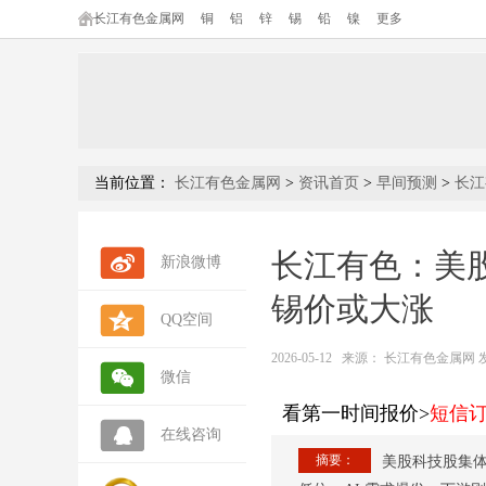
长江有色金属网
铜
铝
锌
锡
铅
镍
更多
当前位置：
长江有色金属网
>
资讯首页
>
早间预测
>
长江
长江有色：美股
新浪微博
锡价或大涨
QQ空间
2026-05-12
来源：
长江有色金属网 发布人
微信
看第一时间报价>
短信
在线咨询
摘要：
美股科技股集体