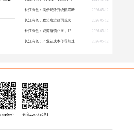
。印尼
长江有色：美伊局势升级硫磺断
2026-05-12
口暴利
长江有色：政策底难敌弱现实，
2026-05-12
区间，
长江有色：资源瓶颈凸显，12
2026-05-12
长江有色：产业链成本传导加速
2026-05-12
心产区
实现产
器的
速增长
撑强
pp(ios)
有色云app(安卓)
宏观情
数据公
短期压