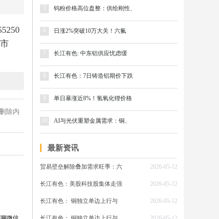
5
钨粉价格高位盘整：供给刚性、
250
6
日涨2%突破10万大关！六氟
内市
7
长江有色: 中东铝供应忧虑缓
8
长江有色：7日铸造铝期价下跌
0吨。
9
单日暴涨近8%！氢氧化锂价格
较前一
删除内
涨幅为
10
AI与光伏重塑金属需求：铜、
际油
中断担
最新资讯
市场注
贸易壁垒解除叠加需求旺季：六
2026-05-12
长江有色：美股科技股集体走强
2026-05-12
长江有色： 铜独立单边上行与
2026-05-12
，产能
属网微信
长江有色： 铜独立单边上行与
2026-05-12