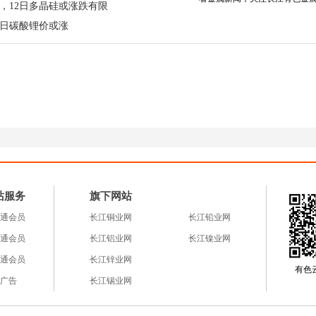
，12日多晶硅或涨跌有限
 月传统雨季后，当地矿山开采和原料运输环节进一步受阻
2日碳酸锂价或涨
国，今年严格执行开采配额管控，同时正在酝酿出台出
常水平出现大幅下滑。全球锡显性库存已降至历史极低
消费，现货市场供应紧张格局持续加剧。
发，下游刚需支撑
游紧、中游稳、下游强” 的运行格局。国内云南、江西等核
紧张制约，开工率处于历史同期相对低位，短期内难以
I 产业的爆发式增长成为拉动锡消费的最大亮点，AI 服务
服务器，半导体先进封装领域对高端锡材的需求呈现快
传统消费领域形成一定抑制，但电子核心领域的刚需支
站服务
旗下网站
采购节奏，并未出现大规模减产情况。
通会员
长江铜业网
长江铅业网
通会员
长江铝业网
长江镍业网
通会员
长江锌业网
有色云a
涨态势，有望冲击 44万元 / 吨整数关口。短期来看，
广告
长江锡业网
锡价上行趋势明确。但需警惕今日晚间美国 4 月 CPI 
胀数据高于预期，或压缩美联储降息空间，对锡价形成