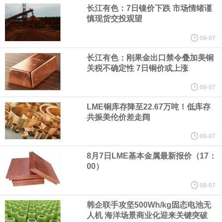
长江有色：7日镍价下跌 市场情绪谨
慎现货交投观望
经过多年研发创新和技术积累，公司逐步形成了包括一体化关节集
08-07
成技术、高紧凑度机器人身体集成技术、机器人激光雷达全自研核
长江有色：刚果金出口禁令叠加美铜
关税不确定性 7日铜价或上涨
心技术等多项已商业化应用的核心技术并已应用于公司的高性能通
08-07
用人形机器人、四足机器人等产品。
LME铜库存降至22.67万吨！低库存
共振美伦价差走阔
美国总统特朗普6日否认他对国防部长赫格塞思不满，称对赫格塞思
08-07
所做的工作“非常满意”。特朗普在社交媒体上发帖称，一些媒体有关
8月7日LME基本金属最新报价（17：
00）
他与赫格塞思就弹药短缺问题发生冲突的报道是“完全没有根据的谣
08-07
言”，他对赫格塞思所做的工作“非常满意”。
韩企联手攻坚500Wh/kg固态电池无
人机 海洋场景商业化迎来关键突破
纽约期银突破64美元/盎司，日内涨3.91%。