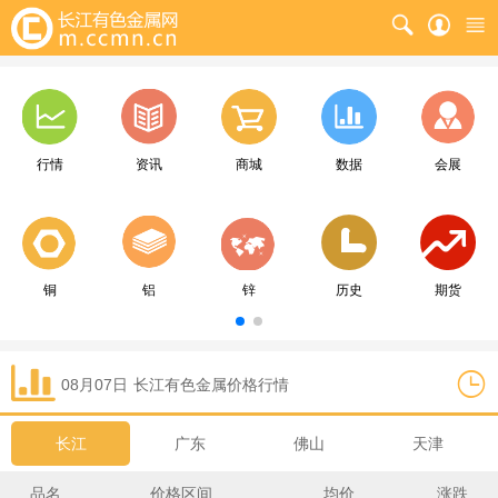
行情
资讯
商城
数据
会展
铜
铝
锌
历史
期货
08月07日
长江
有色金属价格行情
长江
广东
佛山
天津
品名
价格区间
均价
涨跌