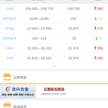
1#铜
108,680—108,720
108,700
360
铜升贴水
b140—b180
160
-30
A00铝
23,950—23,990
23,970
170
铝升贴水
c55—c15
-35
-5
0#锌
25,920—26,020
25,970
290
1#锌
25,820—25,920
25,870
290
1#铅
15,700—15,800
15,750
50
品牌商家
1#锡
434,000—436,000
435,000
-750
1#镍
129,550—130,750
130,150
-1,650
1#白银
15,100—15,110
15,105
-70
商城推荐
钯金
323—325
324
0