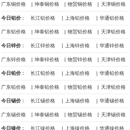
|
|
|
广东铜价格
坤泰铜价格
物贸铜价格
天津铜价格
供支撑，同时投资者正等待美国非农就业数据，以寻找美国利率前
|
|
今日铝价 :
长江铝价格
上海铝价格
华通铝价格
景的线索。StoneX高级分析师马特·辛普森表示，中东和平前景改善
|
|
|
广东铝价格
坤泰铝价格
物贸铝价格
天津铝价格
令市场通胀预期下降，推动黄金价格从此前持续数周、位于4000美
|
|
今日锌价 :
长江锌价格
上海锌价格
华通锌价格
元上方的盘整区间中进一步上涨。
|
|
|
广东锌价格
坤泰锌价格
物贸锌价格
天津锌价格
海力士：龙仁工厂将生产高带宽内存（HBM）及其他下一代动态随
|
|
今日铅价 :
长江铅价格
上海铅价格
华通铅价格
机存取存储器（DRAM）。
|
|
|
广东铅价格
坤泰铅价格
物贸铅价格
天津铅价格
|
|
必和必拓港口联合工会：必和必拓西澳大利亚铁矿石业务的工人已
今日锡价 :
长江锡价格
上海锡价格
华通锡价格
|
|
|
广东锡价格
坤泰锡价格
物贸锡价格
天津锡价格
通知，将于8月9日实施24小时停工。
|
|
今日镍价 :
长江镍价格
上海镍价格
华通镍价格