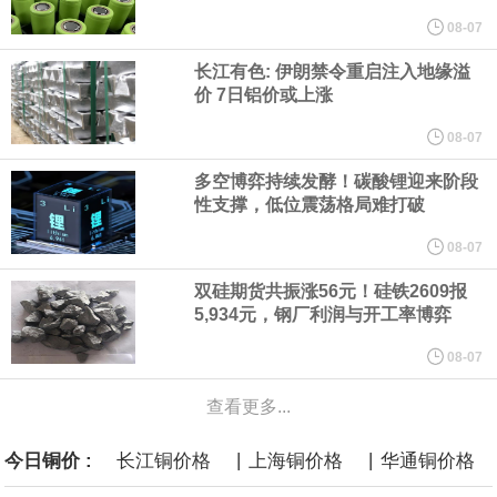
08-07
据报道，威刚近日在法说会上表示，在需求增加、价格走高及货源
长江有色: 伊朗禁令重启注入地缘溢
价 7日铝价或上涨
稳定的三大有利因素带动下，预期第3季度营运将优于第2季度，并
08-07
进一步扩大全年营运成果。
多空博弈持续发酵！碳酸锂迎来阶段
性支撑，低位震荡格局难打破
美国国会预算办公室（CBO）于当地时间5日发布报告称，美国海军
08-07
计划建造的15艘核动力“特朗普级”（Trump-class）战列舰，从研发
双硅期货共振涨56元！硅铁2609报
5,934元，钢厂利润与开工率博弈
到采购的总费用可能高达2750亿美元，为美国有史以来最昂贵的水
08-07
面战舰项目之一。 根据CBO的初步估算，首舰造价约234亿美元，
查看更多...
后续14艘平均每艘约180亿美元。
|
|
今日铜价 :
长江铜价格
上海铜价格
华通铜价格
黄金价格有望录得自今年1月以来最大单周涨幅。油价走弱为金价提