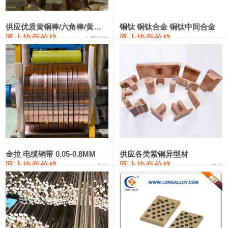
2202#硅
14,100—14,300
14,200
0
金属硅3303#-2202#
10,400—14,200
12,300
0
供应优质黄铜棒/六角棒/黄铜方板
铜钛 铜钛合金 铜钛中间合金
网上协商价格
网上协商价格
十堰同创
金属硅553#-331#
9,400—10,800
10,100
100
漆包线
111,970—115,970
113,970
360
磷铜合金
110,800—117,600
114,200
400
无氧铜丝(硬)
109,710—110,010
109,860
360
R410A专用紫铜管
113,700—113,700
113,700
360
铸造铝合金锭(A356.2)
24,300—24,700
24,500
200
金拉 电缆铜带 0.05-0.8MM
供应各类紫铜异型材
网上协商价格
网上协商价格
金拉
骏达
铸造铝合金锭(A380）
26,300—26,500
26,400
100
铝合金ADC12
24,200—24,400
24,300
100
铸造铝合金锭(ZL102)
24,300—24,500
24,400
200