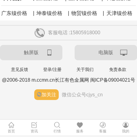
|
|
|
广东镍价格
坤泰镍价格
物贸镍价格
天津镍价格
客服电话 :15805918000
触屏版
电脑版
意见反馈
登录/注册
关于我们
免责条款
@2006-2018 m.ccmn.cn长江有色金属网 闽ICP备09004021号
加关注
微信公众号cjys_cn
首页
资讯
行情
服务
客服
我的