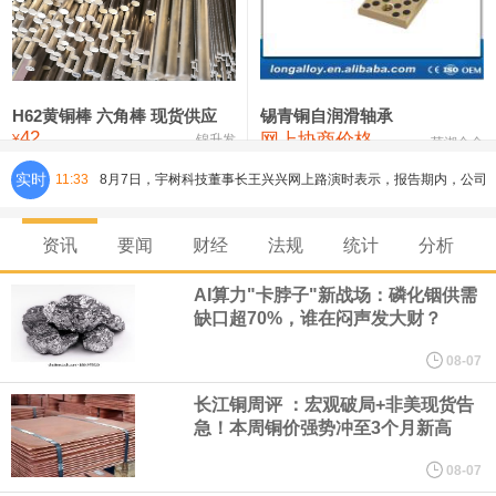
铸造铝合金锭(ZLD104)
24,300—24,500
24,400
200
压铸锌合金锭
26,500—26,700
26,600
250
硫酸镍
32,400—33,800
33,100
0
H62黄铜棒 六角棒 现货供应
锡青铜自润滑轴承
42
网上协商价格
氯化镍
38,300—40,300
39,300
0
¥
锦升发
芜湖合金
8月7日，宇树科技董事长王兴兴网上路演时表示，报告期内，公司
实时
11:33
研发费用金额分别为4,995.18万元、7,001.70万元、14,496.56万
资讯
要闻
财经
法规
统计
分析
元，最近3年复合增长率达70.36%，呈快速增长趋势，并形成多项
AI算力"卡脖子"新战场：磷化铟供需
缺口超70%，谁在闷声发大财？
核心技术和知识产权。截至2026年1月31日，公司拥有262项专利权
08-07
（含境内发明专利20项）。
长江铜周评 ：宏观破局+非美现货告
急！本周铜价强势冲至3个月新高
纽约期银日内涨4%，现报64.08美元/盎司。
08-07
宇树科技董事长、总经理兼首席技术官王兴兴在网上路演时表示，