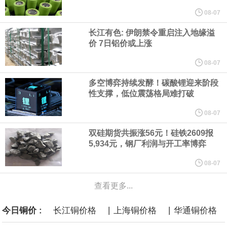
计划建造的15艘核动力“特朗普级”（Trump-class）战列舰，从研发
08-07
长江有色: 伊朗禁令重启注入地缘溢
到采购的总费用可能高达2750亿美元，为美国有史以来最昂贵的水
价 7日铝价或上涨
面战舰项目之一。 根据CBO的初步估算，首舰造价约234亿美元，
08-07
多空博弈持续发酵！碳酸锂迎来阶段
后续14艘平均每艘约180亿美元。
性支撑，低位震荡格局难打破
黄金价格有望录得自今年1月以来最大单周涨幅。油价走弱为金价提
08-07
双硅期货共振涨56元！硅铁2609报
供支撑，同时投资者正等待美国非农就业数据，以寻找美国利率前
5,934元，钢厂利润与开工率博弈
景的线索。StoneX高级分析师马特·辛普森表示，中东和平前景改善
08-07
查看更多...
令市场通胀预期下降，推动黄金价格从此前持续数周、位于4000美
|
|
今日铜价 :
长江铜价格
上海铜价格
华通铜价格
元上方的盘整区间中进一步上涨。