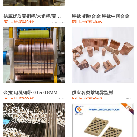
2202#硅
14,100—14,300
14,200
0
金属硅3303#-2202#
10,400—14,200
12,300
0
供应优质黄铜棒/六角棒/黄铜方板
铜钛 铜钛合金 铜钛中间合金
网上协商价格
网上协商价格
十堰同创
金属硅553#-331#
9,400—10,800
10,100
100
漆包线
111,970—115,970
113,970
360
磷铜合金
110,800—117,600
114,200
400
无氧铜丝(硬)
109,710—110,010
109,860
360
R410A专用紫铜管
113,700—113,700
113,700
360
铸造铝合金锭(A356.2)
24,300—24,700
24,500
200
金拉 电缆铜带 0.05-0.8MM
供应各类紫铜异型材
网上协商价格
网上协商价格
金拉
骏达
铸造铝合金锭(A380）
26,300—26,500
26,400
100
铝合金ADC12
24,200—24,400
24,300
100
铸造铝合金锭(ZL102)
24,300—24,500
24,400
200