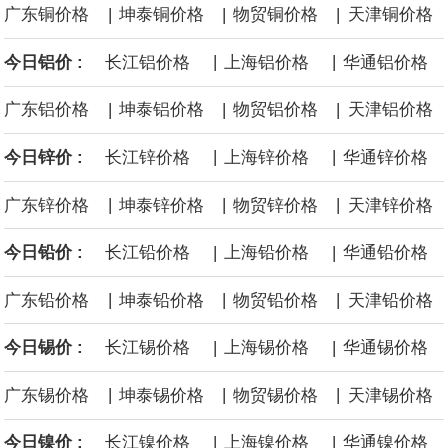
|
|
|
广东铜价格
坤泰铜价格
物贸铜价格
天津铜价格
海力士：龙仁工厂将生产高带宽内存（HBM）及其他下一代动态随
|
|
今日铝价 :
长江铝价格
上海铝价格
华通铝价格
机存取存储器（DRAM）。
|
|
|
广东铝价格
坤泰铝价格
物贸铝价格
天津铝价格
必和必拓港口联合工会：必和必拓西澳大利亚铁矿石业务的工人已
|
|
今日锌价 :
长江锌价格
上海锌价格
华通锌价格
通知，将于8月9日实施24小时停工。
|
|
|
广东锌价格
坤泰锌价格
物贸锌价格
天津锌价格
8月7日，宇树科技董事长王兴兴网上路演时表示，报告期内，公司
|
|
今日铅价 :
长江铅价格
上海铅价格
华通铅价格
研发费用金额分别为4,995.18万元、7,001.70万元、14,496.56万
|
|
|
广东铅价格
坤泰铅价格
物贸铅价格
天津铅价格
元，最近3年复合增长率达70.36%，呈快速增长趋势，并形成多项
|
|
今日锡价 :
长江锡价格
上海锡价格
华通锡价格
核心技术和知识产权。截至2026年1月31日，公司拥有262项专利权
|
|
|
广东锡价格
坤泰锡价格
物贸锡价格
天津锡价格
（含境内发明专利20项）。
|
|
今日镍价 :
长江镍价格
上海镍价格
华通镍价格