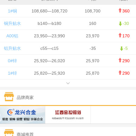
1#铜
108,680—108,720
108,700
360
铜升贴水
b140—b180
160
-30
A00铝
23,950—23,990
23,970
170
铝升贴水
c55—c15
-35
-5
0#锌
25,920—26,020
25,970
290
1#锌
25,820—25,920
25,870
290
1#铅
15,700—15,800
15,750
50
品牌商家
1#锡
434,000—436,000
435,000
-750
1#镍
129,550—130,750
130,150
-1,650
1#白银
15,100—15,110
15,105
-70
商城推荐
钯金
323—325
324
0