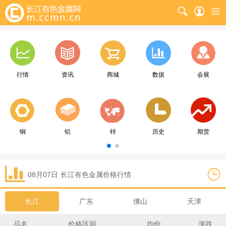
行情
资讯
商城
数据
会展
铜
铝
锌
历史
期货
08月07日
长江
有色金属价格行情
长江
广东
佛山
天津
品名
价格区间
均价
涨跌