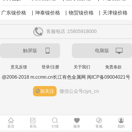
|
|
|
广东镍价格
坤泰镍价格
物贸镍价格
天津镍价格
客服电话 :15805918000
触屏版
电脑版
意见反馈
登录/注册
关于我们
免责条款
@2006-2018 m.ccmn.cn长江有色金属网 闽ICP备09004021号
加关注
微信公众号cjys_cn
首页
资讯
行情
服务
客服
我的