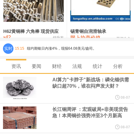
铸造铝合金锭(ZLD104)
24,300—24,500
24,400
200
压铸锌合金锭
26,500—26,700
26,600
250
硫酸镍
32,400—33,800
33,100
0
H62黄铜棒 六角棒 现货供应
锡青铜自润滑轴承
42
网上协商价格
氯化镍
38,300—40,300
39,300
0
¥
锦升发
芜湖合金
实时
15:15
纽约期银日内涨4%，现报64.08美元/盎司。
宇树科技董事长、总经理兼首席技术官王兴兴在网上路演时表示，
资讯
要闻
财经
法规
统计
分析
经过多年研发创新和技术积累，公司逐步形成了包括一体化关节集
AI算力"卡脖子"新战场：磷化铟供需
缺口超70%，谁在闷声发大财？
成技术、高紧凑度机器人身体集成技术、机器人激光雷达全自研核
08-07
心技术等多项已商业化应用的核心技术并已应用于公司的高性能通
长江铜周评 ：宏观破局+非美现货告
急！本周铜价强势冲至3个月新高
用人形机器人、四足机器人等产品。
08-07