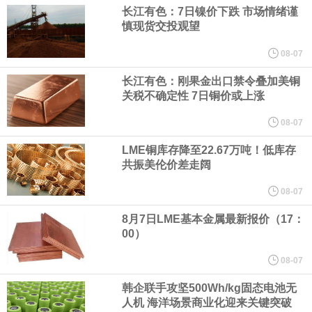
美国总统特朗普6日否认他对国防部长赫格塞思不满，称对赫格塞思
长江有色：7日镍价下跌 市场情绪谨
慎现货交投观望
所做的工作“非常满意”。特朗普在社交媒体上发帖称，一些媒体有关
08-07
他与赫格塞思就弹药短缺问题发生冲突的报道是“完全没有根据的谣
长江有色：刚果金出口禁令叠加美铜
关税不确定性 7日铜价或上涨
言”，他对赫格塞思所做的工作“非常满意”。
08-07
LME铜库存降至22.67万吨！低库存
纽约期银突破64美元/盎司，日内涨3.91%。
共振美伦价差走阔
据报道，威刚近日在法说会上表示，在需求增加、价格走高及货源
08-07
8月7日LME基本金属最新报价（17：
稳定的三大有利因素带动下，预期第3季度营运将优于第2季度，并
00）
进一步扩大全年营运成果。
08-07
韩企联手攻坚500Wh/kg固态电池无
美国国会预算办公室（CBO）于当地时间5日发布报告称，美国海军
人机 海洋场景商业化迎来关键突破