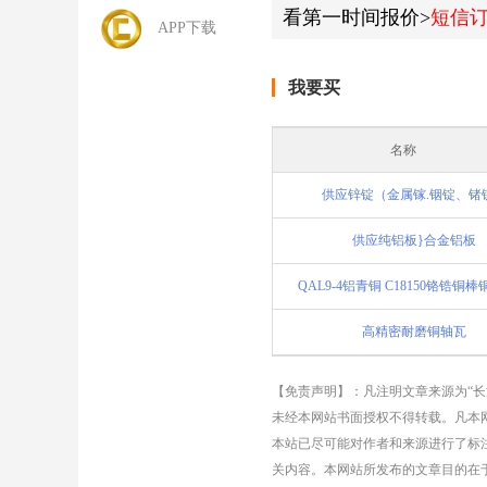
看第一时间报价>
短信
APP下载
我要买
名称
供应锌锭（金属镓.铟锭、锗
供应纯铝板}合金铝板
QAL9-4铝青铜 C18150铬锆铜
高精密耐磨铜轴瓦
【免责声明】：凡注明文章来源为“
未经本网站书面授权不得转载。凡本网
本站已尽可能对作者和来源进行了标
关内容。本网站所发布的文章目的在