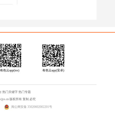
有色云app(ios)
有色云app(安卓)
台
热门关键字
热门专题
jys.cn
版权所有 复制 必究
闽公网安备 35020602002201号