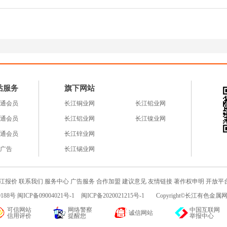
站服务
旗下网站
通会员
长江铜业网
长江铅业网
通会员
长江铝业网
长江镍业网
通会员
长江锌业网
广告
长江锡业网
江报价
联系我们
服务中心
广告服务
合作加盟
建议意见
友情链接
著作权申明
开放平
188号 闽ICP备09004021号-1
闽ICP备2020021215号-1
Copyright©长江有色金属网c
可信网站
网络警察
中国互联网
诚信网站
信用评价
提醒您
举报中心