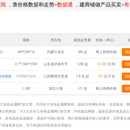
订阅
，查价格数据和走势>
数据通
，建商铺做产品买卖>
有
规格
所在地
最低起售量
价格（单位）
锭）
490*200*50
5吨 起
网上协商价格
我
内蒙古包头
0.7*1500*2500
12吨 起
16,500
元/吨
我
山东省济南市平
阴县
棒铜管铜板
17370171211
1千克 起
103
元/千克
我
江西鹰潭市贵溪
市铜产业循环经
1-300
1个 起
网上协商价格
我
湖北十堰
济基地
长江有色金属网”的文章，均为长江有色金属网原创，版权归本网站所有，任何媒体、
注明来源：“XXX(非长江有色金属网)”的文章，均转载自网络，版权归原作者及其
注，若有疏忽造成漏登，请及时与我们联系，我们将根据著作权人的要求，立即更正
于传递更多信息，并不构成任何投资及应用建议。