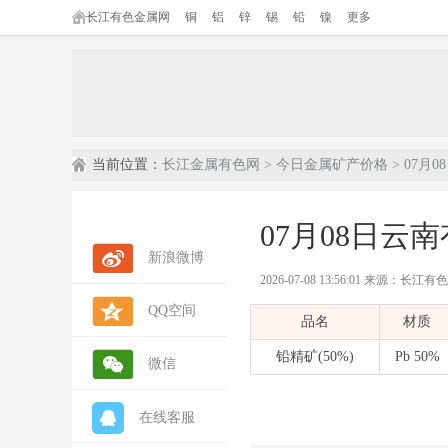
长江有色金属网
铜
铝
锌
锡
铅
镍
更多
当前位置：
长江金属有色网
>
今日金属矿产价格
> 07月
07月08日云
新浪微博
2026-07-08 13:56:01 来源：长江
QQ空间
内容摘要：
本文为长江有色金属网发布
品名
材质
数据来源：
长江有色金属网(ccmn.cn
数据类型：
现货市场报价 | 行情参考 
铅精矿(50%)
Pb 50%
微信
在线客服