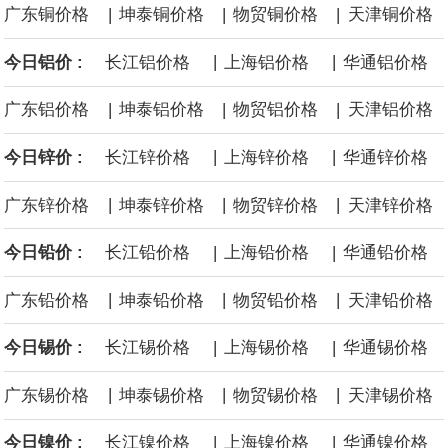
|
|
|
广东铜价格
坤泰铜价格
物贸铜价格
天津铜价格
面战舰项目之一。 根据CBO的初步估算，首舰造价约234亿美元，
|
|
今日铝价 :
长江铝价格
上海铝价格
华通铝价格
后续14艘平均每艘约180亿美元。
|
|
|
广东铝价格
坤泰铝价格
物贸铝价格
天津铝价格
黄金价格有望录得自今年1月以来最大单周涨幅。油价走弱为金价提
|
|
今日锌价 :
长江锌价格
上海锌价格
华通锌价格
供支撑，同时投资者正等待美国非农就业数据，以寻找美国利率前
|
|
|
广东锌价格
坤泰锌价格
物贸锌价格
天津锌价格
景的线索。StoneX高级分析师马特·辛普森表示，中东和平前景改善
|
|
今日铅价 :
长江铅价格
上海铅价格
华通铅价格
令市场通胀预期下降，推动黄金价格从此前持续数周、位于4000美
|
|
|
广东铅价格
坤泰铅价格
物贸铅价格
天津铅价格
元上方的盘整区间中进一步上涨。
|
|
今日锡价 :
长江锡价格
上海锡价格
华通锡价格
海力士：龙仁工厂将生产高带宽内存（HBM）及其他下一代动态随
|
|
|
广东锡价格
坤泰锡价格
物贸锡价格
天津锡价格
机存取存储器（DRAM）。
|
|
今日镍价 :
长江镍价格
上海镍价格
华通镍价格