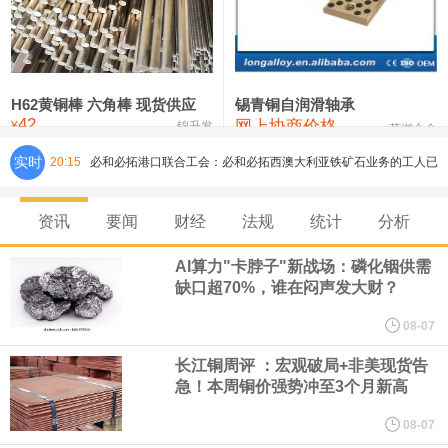
铸造铝合金锭(ZLD104)
24,300—24,500
24,400
200
压铸锌合金锭
26,500—26,700
26,600
250
硫酸镍
32,400—33,800
33,100
0
H62黄铜棒 六角棒 现货供应
锡青铜自润滑轴承
42
网上协商价格
氯化镍
38,300—40,300
39,300
0
¥
锦升发
芜湖合金
实时
20:15
必和必拓港口联合工会：必和必拓西澳大利亚铁矿石业务的工人已
通知，将于8月9日实施24小时停工。
资讯
要闻
财经
法规
统计
分析
8月7日，宇树科技董事长王兴兴网上路演时表示，报告期内，公司
AI算力"卡脖子"新战场：磷化铟供需
缺口超70%，谁在闷声发大财？
研发费用金额分别为4,995.18万元、7,001.70万元、14,496.56万
08-07
元，最近3年复合增长率达70.36%，呈快速增长趋势，并形成多项
长江铜周评 ：宏观破局+非美现货告
急！本周铜价强势冲至3个月新高
核心技术和知识产权。截至2026年1月31日，公司拥有262项专利权
08-07