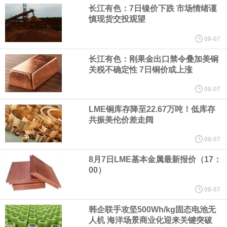
（含境内发明专利20项）。
长江有色：7日镍价下跌 市场情绪谨
慎现货交投观望
纽约期银日内涨4%，现报64.08美元/盎司。
08-07
宇树科技董事长、总经理兼首席技术官王兴兴在网上路演时表示，
长江有色：刚果金出口禁令叠加美铜
关税不确定性 7日铜价或上涨
经过多年研发创新和技术积累，公司逐步形成了包括一体化关节集
08-07
LME铜库存降至22.67万吨！低库存
成技术、高紧凑度机器人身体集成技术、机器人激光雷达全自研核
共振美伦价差走阔
心技术等多项已商业化应用的核心技术并已应用于公司的高性能通
08-07
8月7日LME基本金属最新报价（17：
用人形机器人、四足机器人等产品。
00）
美国总统特朗普6日否认他对国防部长赫格塞思不满，称对赫格塞思
08-07
韩企联手攻坚500Wh/kg固态电池无
所做的工作“非常满意”。特朗普在社交媒体上发帖称，一些媒体有关
人机 海洋场景商业化迎来关键突破