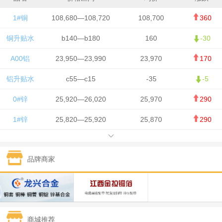
1#铜
108,680—108,720
108,700
360
铜升贴水
b140—b180
160
-30
A00铝
23,950—23,990
23,970
170
铝升贴水
c55—c15
-35
-5
0#锌
25,920—26,020
25,970
290
1#锌
25,820—25,920
25,870
290
1#铅
15,700—15,800
15,750
50
品牌商家
1#锡
434,000—436,000
435,000
-750
1#镍
129,550—130,750
130,150
-1,650
1#白银
15,100—15,110
15,105
-70
商城推荐
钯金
323—325
324
0