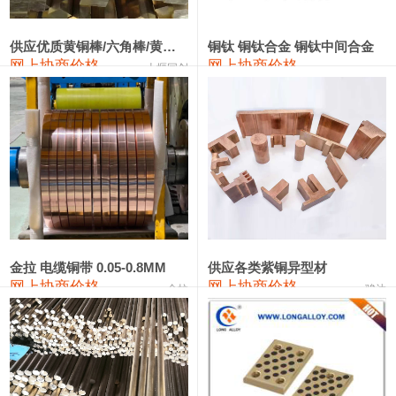
2202#硅
14,100—14,300
14,200
0
金属硅3303#-2202#
10,400—14,200
12,300
0
供应优质黄铜棒/六角棒/黄铜方板
铜钛 铜钛合金 铜钛中间合金
网上协商价格
网上协商价格
十堰同创
金属硅553#-331#
9,400—10,800
10,100
100
漆包线
111,970—115,970
113,970
360
磷铜合金
110,800—117,600
114,200
400
无氧铜丝(硬)
109,710—110,010
109,860
360
R410A专用紫铜管
113,700—113,700
113,700
360
铸造铝合金锭(A356.2)
24,300—24,700
24,500
200
金拉 电缆铜带 0.05-0.8MM
供应各类紫铜异型材
网上协商价格
网上协商价格
金拉
骏达
铸造铝合金锭(A380）
26,300—26,500
26,400
100
铝合金ADC12
24,200—24,400
24,300
100
铸造铝合金锭(ZL102)
24,300—24,500
24,400
200