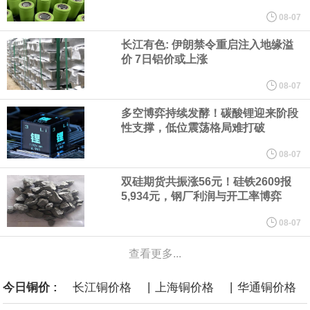
他与赫格塞思就弹药短缺问题发生冲突的报道是“完全没有根据的谣
08-07
长江有色: 伊朗禁令重启注入地缘溢
言”，他对赫格塞思所做的工作“非常满意”。
价 7日铝价或上涨
纽约期银突破64美元/盎司，日内涨3.91%。
08-07
多空博弈持续发酵！碳酸锂迎来阶段
据报道，威刚近日在法说会上表示，在需求增加、价格走高及货源
性支撑，低位震荡格局难打破
稳定的三大有利因素带动下，预期第3季度营运将优于第2季度，并
08-07
双硅期货共振涨56元！硅铁2609报
进一步扩大全年营运成果。
5,934元，钢厂利润与开工率博弈
美国国会预算办公室（CBO）于当地时间5日发布报告称，美国海军
08-07
查看更多...
计划建造的15艘核动力“特朗普级”（Trump-class）战列舰，从研发
|
|
今日铜价 :
长江铜价格
上海铜价格
华通铜价格
到采购的总费用可能高达2750亿美元，为美国有史以来最昂贵的水