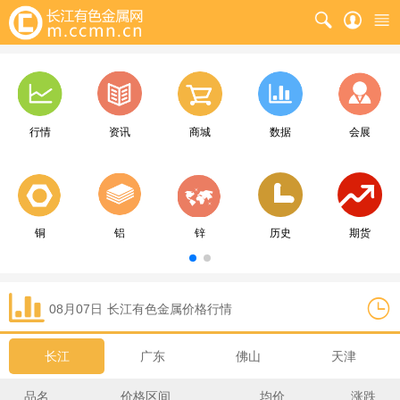
行情
资讯
商城
数据
会展
铜
铝
锌
历史
期货
08月07日
长江
有色金属价格行情
长江
广东
佛山
天津
品名
价格区间
均价
涨跌