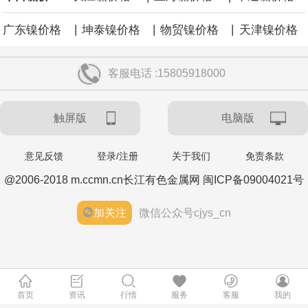
|
|
|
广东镍价格
坤泰镍价格
物贸镍价格
天津镍价格
客服电话 :15805918000
触屏版
电脑版
意见反馈
登录/注册
关于我们
免责条款
@2006-2018 m.ccmn.cn长江有色金属网 闽ICP备09004021号
加关注
微信公众号cjys_cn
首页
资讯
行情
服务
客服
我的